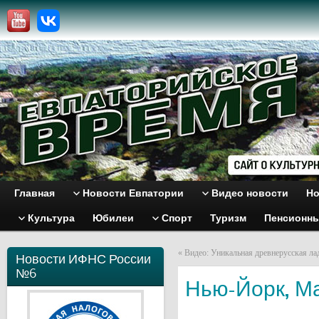
Главная
Новости Евпатории
Видео новости
Но
Культура
Юбилеи
Спорт
Туризм
Пенсионн
«
Видео: Уникальная древнерусская ла
Новости ИФНС России
№6
Нью-Йорк, Ма