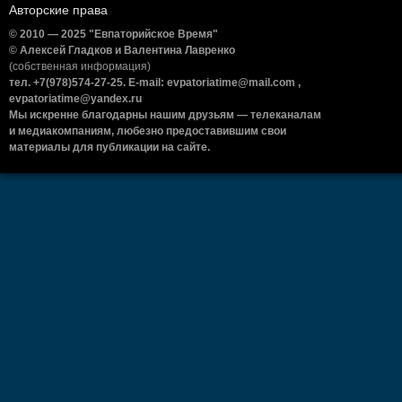
Авторские права
© 2010 — 2025 "Евпаторийское Время"
© Алексей Гладков и Валентина Лавренко
(собственная информация)
тел. +7(978)574-27-25. E-mail: evpatoriatime@mail.com ,
evpatoriatime@yandex.ru
Мы искренне благодарны нашим друзьям — телеканалам
и медиакомпаниям, любезно предоставившим свои
материалы для публикации на сайте.