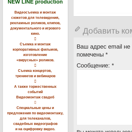
NEW LINE production
Видеосъемка и монтаж
сюжетов для телевидения,
рекламных роликов, клипов,
Добавить к
документального и игрового
кино.

Съемка и монтаж
Ваш адрес email не
корпоративных фильмов,
помечены
*
изготовление
«вирусных» роликов.
Сообщение:
*

Съемка концертов,
тренингов и вебинаров

А также торжественных
событий
Видеомонтаж свадеб

Специальные цены и
предложения по видеомонтажу,
для телеканалов,
свадебных видеографов
и на оцифровку видео.