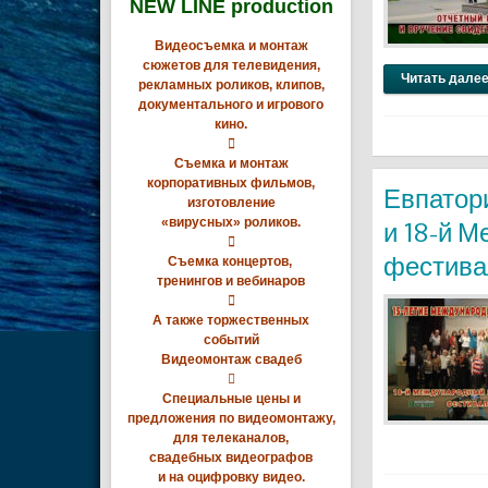
NEW LINE production
Видеосъемка и монтаж
сюжетов для телевидения,
Читать далее
рекламных роликов, клипов,
документального и игрового
кино.

Съемка и монтаж
корпоративных фильмов,
Евпатори
изготовление
«вирусных» роликов.
и 18-й 

фестива
Съемка концертов,
тренингов и вебинаров

А также торжественных
событий
Видеомонтаж свадеб

Специальные цены и
предложения по видеомонтажу,
для телеканалов,
свадебных видеографов
и на оцифровку видео.