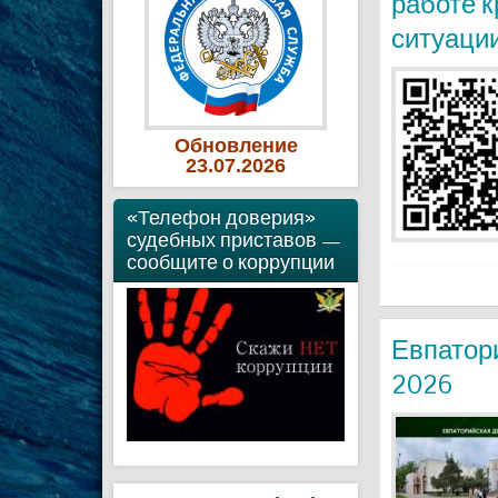
работе 
ситуаци
Обновление
23
.07
.2026
«Телефон доверия»
судебных приставов —
сообщите о коррупции
Евпатор
2026