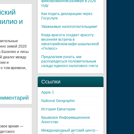
фиксированном размере в 2026
году
йский
Как подать декларацию через
Госуслуги
зилио и
Уважаемые налогоплательщики!
Когда красота создает красоту:
весенняя встреча в
ивительные
евпаторийском кафе-шашлычной
енно зимой 2020
«Гелиос»
а Базилио и лисы
Предлагаем узнать, как
ий диалог между
распорядиться положительным
рии и
сальдо единого налогового счета
 о том времени,
Ссылки
Apple 
омментарий
National Geographic
История Евпатории
Крымское Информационное
Агентство
новое время —
Международный детский центр –
 детского