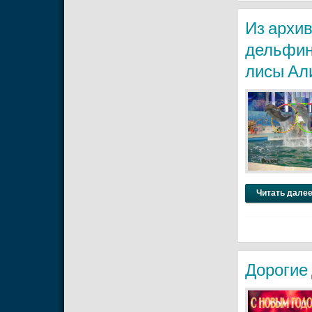
Из архив
дельфин
лисы Али
Читать далее
Дорогие 