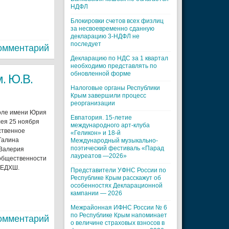
НДФЛ
Блокировки счетов всех физлиц
за несвоевременно сданную
декларацию 3-НДФЛ не
последует
омментарий
Декларацию по НДС за 1 квартал
необходимо представлять по
обновленной форме
. Ю.В.
Налоговые органы Республики
Крым завершили процесс
реорганизации
коле имени Юрия
Евпатория. 15-летие
лея 25 ноября
международного арт-клуба
ственное
«Геликон» и 18-й
Галина
Международный музыкально-
поэтический фестиваль «Парад
 Валерия
лауреатов —2026»
 общественности
и ЕДХШ.
Представители УФНС России по
Республике Крым расскажут об
особенностях Декларационной
кампании — 2026
Межрайонная ИФНС России № 6
по Республике Крым напоминает
омментарий
о величине страховых взносов в