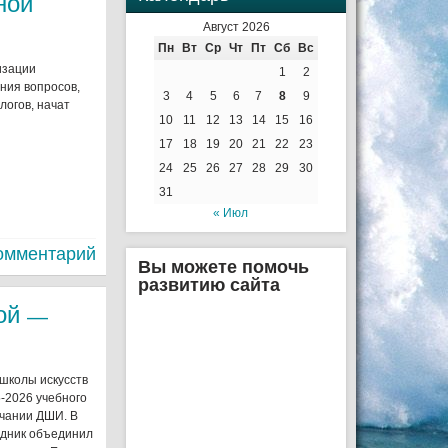
ной
Август 2026
Пн
Вт
Ср
Чт
Пт
Сб
Вс
изации
1
2
ния вопросов,
3
4
5
6
7
8
9
логов, начат
10
11
12
13
14
15
16
17
18
19
20
21
22
23
24
25
26
27
28
29
30
31
« Июл
омментарий
Вы можете помочь
развитию сайта
ной —
 школы искусств
-2026 учебного
нчании ДШИ. В
здник объединил