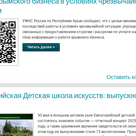
крымского бизнеса в условиях чрезвычай
и
УФНС России по Республике Крым сообщает, что с целью миним
последствий работы в условиях чрезвычайной ситуации, упроще
связанных с предоставлением отсрочки / рассрочки по уплате на
сбор информации о работе крымского бизнеса.
Читать далее »
Оставить к
ийская Детская школа искусств: выпуск
30 мая в большом актовом зале Евпаторийской детской
состоялось знаковое событие — отчетный концерт 2025
года, а также церемония вручения свидетельств об око
этом году ее выпускниками стали 73 воспитанника. Пра