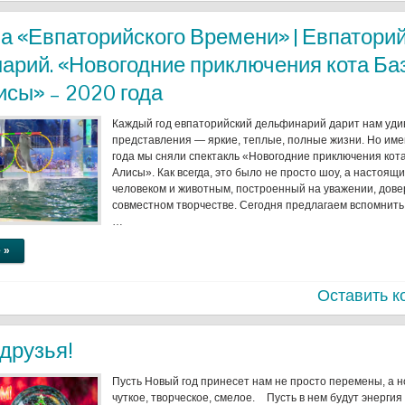
а «Евпаторийского Времени» | Евпатори
арий. «Новогодние приключения кота Ба
сы» – 2020 года
Каждый год евпаторийский дельфинарий дарит нам уд
представления — яркие, теплые, полные жизни. Но им
года мы сняли спектакль «Новогодние приключения кот
Алисы». Как всегда, это было не просто шоу, а настоящ
человеком и животным, построенный на уважении, дове
совместном творчестве. Сегодня предлагаем вспомнить
…
 »
Оставить к
друзья!
Пусть Новый год принесет нам не просто перемены, а 
чуткое, творческое, смелое. Пусть в нем будут энергия