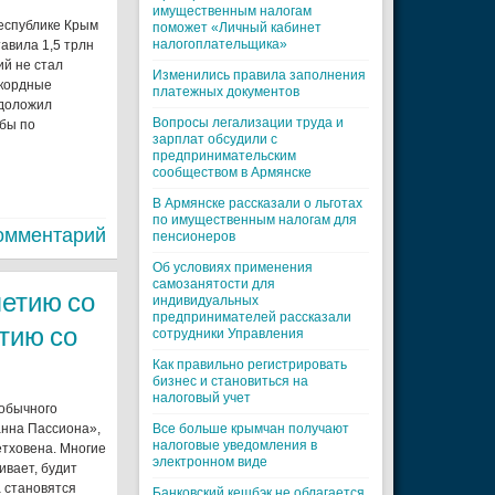
имущественным налогам
Республике Крым
поможет «Личный кабинет
налогоплательщика»
тавила 1,5 трлн
ий не стал
Изменились правила заполнения
екордные
платежных документов
 доложил
Вопросы легализации труда и
бы по
зарплат обсудили с
предпринимательским
сообществом в Армянске
В Армянске рассказали о льготах
по имущественным налогам для
омментарий
пенсионеров
Об условиях применения
самозанятости для
летию со
индивидуальных
предпринимателей рассказали
тию со
сотрудники Управления
Как правильно регистрировать
бизнес и становиться на
налоговый учет
 обычного
анна Пассиона»,
Все больше крымчан получают
налоговые уведомления в
етховена. Многие
электронном виде
ивает, будит
ка становятся
Банковский кешбэк не облагается