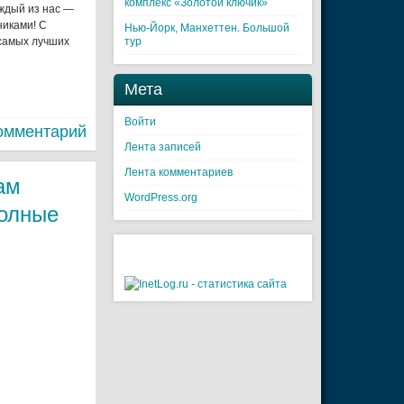
комплекс «Золотой ключик»
аждый из нас —
никами! С
Нью-Йорк, Манхеттен. Большой
 самых лучших
тур
Мета
Войти
омментарий
Лента записей
Лента комментариев
ам
WordPress.org
полные