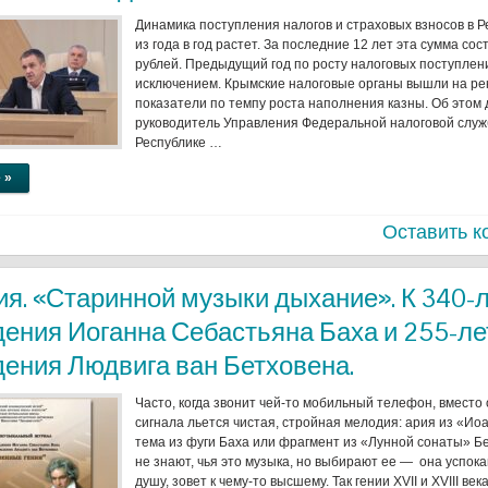
Динамика поступления налогов и страховых взносов в 
из года в год растет. За последние 12 лет эта сумма сос
рублей. Предыдущий год по росту налоговых поступлен
исключением. Крымские налоговые органы вышли на р
показатели по темпу роста наполнения казны. Об этом
руководитель Управления Федеральной налоговой служ
Республике …
 »
Оставить к
я. «Старинной музыки дыхание». К 340-
дения Иоганна Себастьяна Баха и 255-ле
дения Людвига ван Бетховена.
Часто, когда звонит чей-то мобильный телефон, вместо
сигнала льется чистая, стройная мелодия: ария из «Ио
тема из фуги Баха или фрагмент из «Лунной сонаты» Б
не знают, чья это музыка, но выбирают ее — она успока
душу, зовет к чему-то высшему. Так гении XVII и XVIII ве