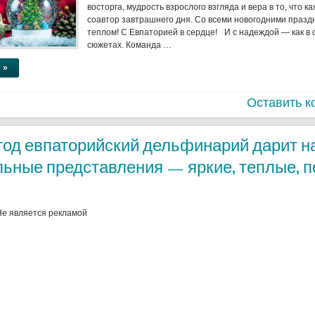
восторга, мудрость взрослого взгляда и вера в то, что к
соавтор завтрашнего дня. Со всеми новогодними празд
теплом! С Евпаторией в сердце! И с надеждой — как в
сюжетах. Команда …
 »
Оставить к
год евпаторийский дельфинарий дарит н
льные представления — яркие, теплые, 
Не является рекламой