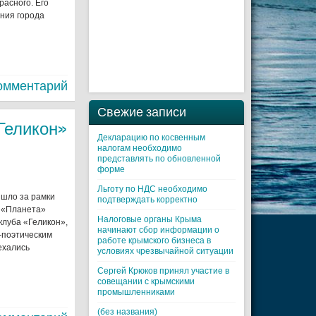
расного. Его
ния города
омментарий
Свежие записи
Геликон»
Декларацию по косвенным
налогам необходимо
представлять по обновленной
форме
Льготу по НДС необходимо
ышло за рамки
подтверждать корректно
я «Планета»
Налоговые органы Крыма
клуба «Геликон»,
начинают сбор информации о
-поэтическим
работе крымского бизнеса в
ехались
условиях чрезвычайной ситуации
Cергей Крюков принял участие в
совещании с крымскими
промышленниками
(без названия)