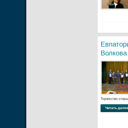
Евпатори
Волкова
Торжество откр
Читать далее