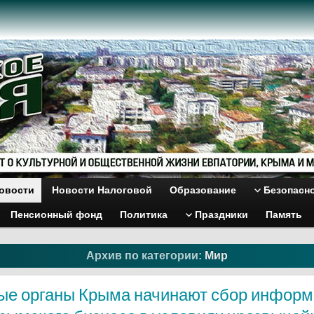
овости
Новости Налоговой
Образование
Безопасн
Пенсионный фонд
Политика
Праздники
Память
Архив по категории:
Мир
ые органы Крыма начинают сбор информ