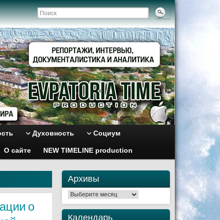
ость
Духовность
Социум
О сайте
NEW TIMELINE production
Архивы
Архивы
ации о
Календарь