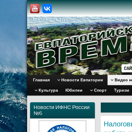
Главная
Новости Евпатории
Видео н
Культура
Юбилеи
Спорт
Туризм
Новости ИФНС России
№6
Налогов