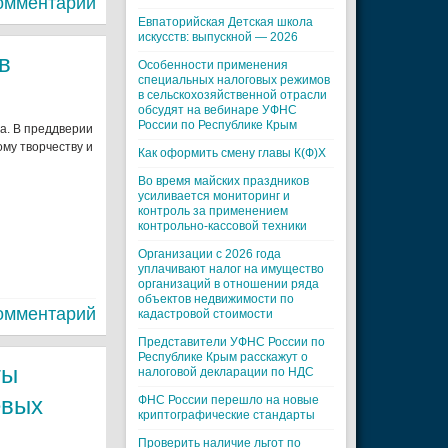
омментарий
Евпаторийская Детская школа
искусств: выпускной — 2026
в
Особенности применения
специальных налоговых режимов
в сельскохозяйственной отрасли
обсудят на вебинаре УФНС
России по Республике Крым
а. В преддверии
му творчеству и
Как оформить смену главы К(Ф)Х
Во время майских праздников
усиливается мониторинг и
контроль за применением
контрольно-кассовой техники
Организации с 2026 года
уплачивают налог на имущество
организаций в отношении ряда
объектов недвижимости по
омментарий
кадастровой стоимости
Представители УФНС России по
Республике Крым расскажут о
ты
налоговой декларации по НДС
евых
ФНС России перешло на новые
криптографические стандарты
Проверить наличие льгот по