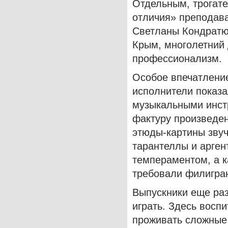
Отдельным, трогат
отличия» преподава
Светланы Кондратюк
Крым, многолетний 
профессионализм.
Особое впечатлени
исполнители показ
музыкальными инст
фактуру произведен
этюды-картины звуч
тарантеллы и арген
темпераментом, а 
требовали филигран
Выпускники еще раз
играть. Здесь вос
проживать сложные