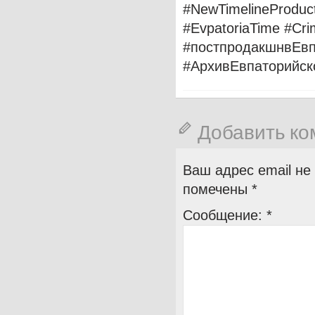
#NewTimelineProduc
#EvpatoriaTime #Cr
#постпродакшнвЕв
#АрхивЕвпаторийск
Добавить к
Ваш адрес email не
помечены
*
Сообщение:
*