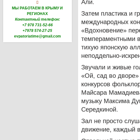
Али.

МЫ РАБОТАЕМ В КРЫМУ И
Затем пластика и г
РЕГИОНАХ
Контактный телефон:
международных кон
+7 978 731-52-66
«Вдохновение» пере
+7978 574-27-25
evpatoriatime@gmail.com
темпераментными ва
тихую японскую алл
неподдельно-искре
Звучали и живые го
«Ой, сад во дворе»
конкурсов фолькло
Майсара Мамадиева)
музыку Максима Ду
Середкиной.
Зал не просто слуш
движение, каждый в