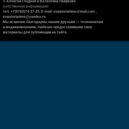
© Алексей Гладков и Валентина Лавренко
(собственная информация)
тел. +7(978)574-27-25. E-mail: evpatoriatime@mail.com ,
evpatoriatime@yandex.ru
Мы искренне благодарны нашим друзьям — телеканалам
и медиакомпаниям, любезно предоставившим свои
материалы для публикации на сайте.