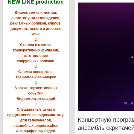
NEW LINE production
Видеосъемка и монтаж
сюжетов для телевидения,
рекламных роликов, клипов,
документального и игрового
кино.

Съемка и монтаж
корпоративных фильмов,
изготовление
«вирусных» роликов.

Съемка концертов,
тренингов и вебинаров

А также торжественных
событий
Видеомонтаж свадеб

Специальные цены и
предложения по видеомонтажу,
Концертную програм
для телеканалов,
свадебных видеографов
ансамбль скрипачей
и на оцифровку видео.