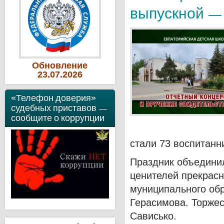
выпускной —
Обновление
23
.07
.2026
«Телефон доверия»
судебных приставов —
сообщите о коррупции
стали 73 воспитанн
Праздник объединил
ценителей прекрасн
муниципального об
Герасимова. Торже
Сависько.