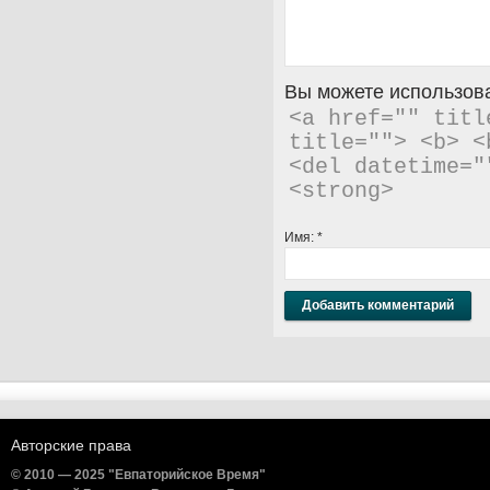
Вы можете использова
<a href="" titl
title=""> <b> <
<del datetime="
<strong> 
Имя:
*
Авторские права
© 2010 — 2025 "Евпаторийское Время"