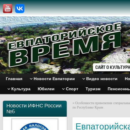
Главная
Новости Евпатории
Видео новости
Но
Культура
Юбилеи
Спорт
Туризм
Пенсионн
«
Особенности применения специальны
Новости ИФНС России
по Республике Крым
№6
Евпаторийска