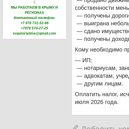
— продано движимо

собственности мен
МЫ РАБОТАЕМ В КРЫМУ И
РЕГИОНАХ
— получены дорогие
Контактный телефон:
— выиграна неболь
+7 978 731-52-66
+7978 574-27-25
— сдано имущество
evpatoriatime@gmail.com
— получены доходы
Кому необходимо п
— ИП;
— нотариусам, зан
— адвокатам, учре
— другим лицам.
Оплатить налог, ис
июля 2026 года.