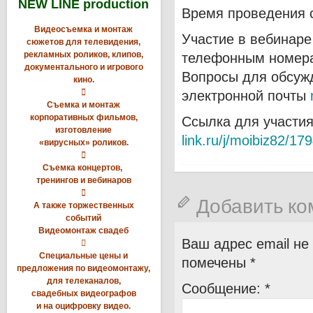
NEW LINE production
Время проведения с
Видеосъемка и монтаж
Участие в вебинаре
сюжетов для телевидения,
рекламных роликов, клипов,
телефонным номе
документального и игрового
Вопросы для обсуж
кино.

электронной почты
Съемка и монтаж
корпоративных фильмов,
Ссылка для участия
изготовление
link.ru/j/moibiz82/1
«вирусных» роликов.

Съемка концертов,
тренингов и вебинаров

Добавить к
А также торжественных
событий
Видеомонтаж свадеб
Ваш адрес email не

Специальные цены и
помечены
*
предложения по видеомонтажу,
для телеканалов,
Сообщение:
*
свадебных видеографов
и на оцифровку видео.