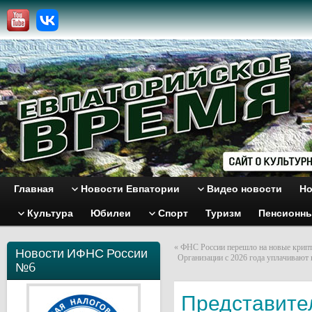
Главная
Новости Евпатории
Видео новости
Но
Культура
Юбилеи
Спорт
Туризм
Пенсионн
«
ФНС России перешло на новые крипт
Новости ИФНС России
Организации с 2026 года уплачивают 
№6
Представите