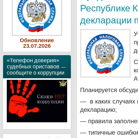
Республике К
декларации 
У
Обновление
п
23
.07
.2026
д
«Телефон доверия»
С
судебных приставов —
к
сообщите о коррупции
А
Планируется обсуд
— в каких случаях
декларацию;
— правила заполне
— типичные ошибки