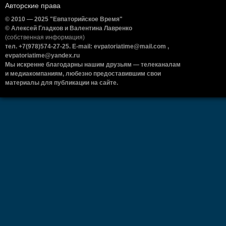
Авторские права
© 2010 — 2025 "Евпаторийское Время"
© Алексей Гладков и Валентина Лавренко
(собственная информация)
тел. +7(978)574-27-25. E-mail: evpatoriatime@mail.com ,
evpatoriatime@yandex.ru
Мы искренне благодарны нашим друзьям — телеканалам
и медиакомпаниям, любезно предоставившим свои
материалы для публикации на сайте.