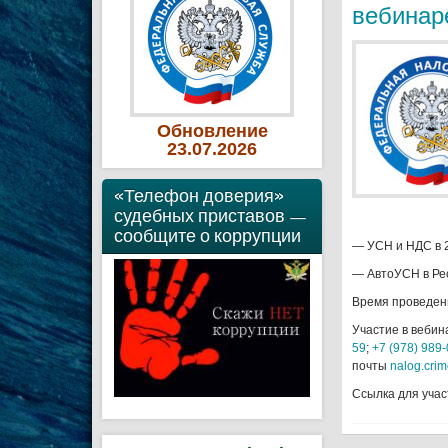
вебинар
Обновление
23
.07
.2026
«Телефон доверия»
судебных приставов —
сообщите о коррупции
— УСН и НДС в 2
— АвтоУСН в Ре
Время проведени
Участие в веби
59
;
+7 (978) 989
почты
nalog.cri
Ссылка для учас