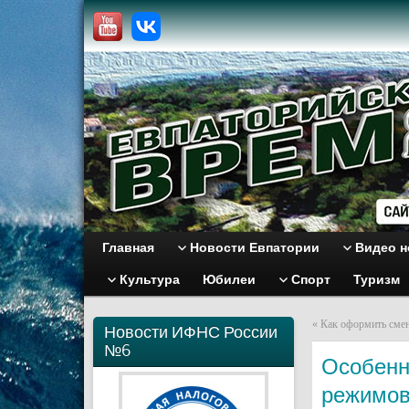
Главная
Новости Евпатории
Видео н
Культура
Юбилеи
Спорт
Туризм
«
Как оформить сме
Новости ИФНС России
№6
Особенн
режимов