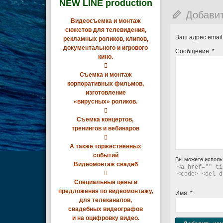
NEW LINE production
Добави
Видеосъемка и монтаж
сюжетов для телевидения,
Ваш адрес email
рекламных роликов, клипов,
документального и игрового
Сообщение:
*
кино.

Съемка и монтаж
корпоративных фильмов,
изготовление
«вирусных» роликов.

Съемка концертов,
тренингов и вебинаров

А также торжественных
событий
Вы можете исполь
Видеомонтаж свадеб
<a href="" ti

<code> <del d
Специальные цены и
предложения по видеомонтажу,
Имя:
*
для телеканалов,
свадебных видеографов
и на оцифровку видео.