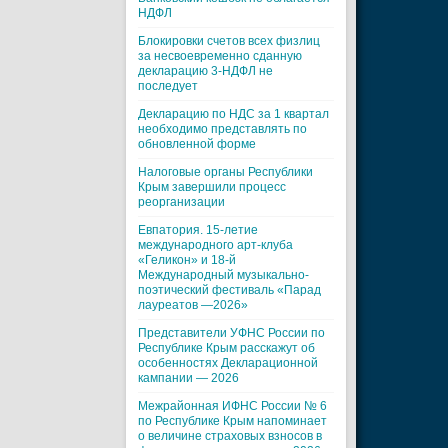
НДФЛ
Блокировки счетов всех физлиц
за несвоевременно сданную
декларацию 3-НДФЛ не
последует
Декларацию по НДС за 1 квартал
необходимо представлять по
обновленной форме
Налоговые органы Республики
Крым завершили процесс
реорганизации
Евпатория. 15-летие
международного арт-клуба
«Геликон» и 18-й
Международный музыкально-
поэтический фестиваль «Парад
лауреатов —2026»
Представители УФНС России по
Республике Крым расскажут об
особенностях Декларационной
кампании — 2026
Межрайонная ИФНС России № 6
по Республике Крым напоминает
о величине страховых взносов в