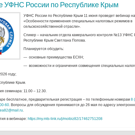
е УФНС России по Республике Крым
УФНС России по Республике Крым 11 июня проведет вебинар на
«Особенности применения специальных налоговых режимов в
сельскохозяйственной отрасли».
Спикер – начальник отдела камерального контроля №13 УФНС 
Республике Крым Светлана Попова.
Планируется обсудить:
— основные преимущества ЕСХН;
— возможности и ограничения совмещения специальных налог
026 году;
спублике Крым.
я семинара: 11.00 – 12.30.
наре бесплатное, предварительная регистрация – по телефонным номерам
8 
-00-60
. Вопросы для обсуждения принимаются до 26 мая по адресу электронн
mea82@mail.ru
.
тия в вебинаре:
https://my.mts-link.ru/j/moibiz82/17462751208