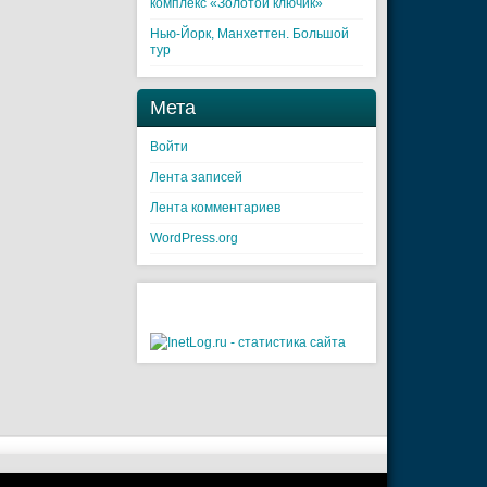
комплекс «Золотой ключик»
Нью-Йорк, Манхеттен. Большой
тур
Мета
Войти
Лента записей
Лента комментариев
WordPress.org