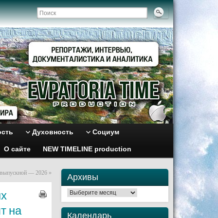
ость
Духовность
Социум
О сайте
NEW TIMELINE production
: выпускной — 2026
»
Архивы
ых
Архивы
т на
Календарь