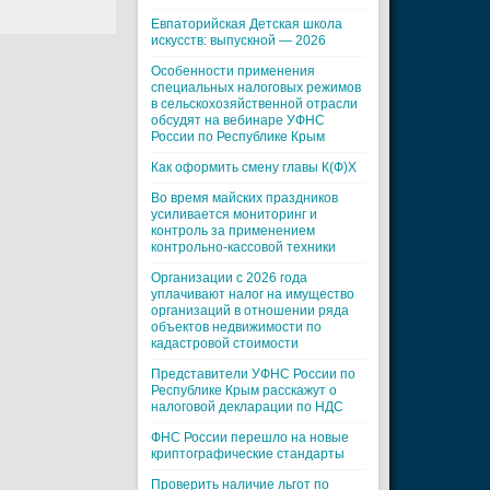
Евпаторийская Детская школа
искусств: выпускной — 2026
Особенности применения
специальных налоговых режимов
в сельскохозяйственной отрасли
обсудят на вебинаре УФНС
России по Республике Крым
Как оформить смену главы К(Ф)Х
Во время майских праздников
усиливается мониторинг и
контроль за применением
контрольно-кассовой техники
Организации с 2026 года
уплачивают налог на имущество
организаций в отношении ряда
объектов недвижимости по
кадастровой стоимости
Представители УФНС России по
Республике Крым расскажут о
налоговой декларации по НДС
ФНС России перешло на новые
криптографические стандарты
Проверить наличие льгот по