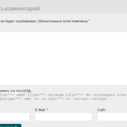
ть комментарий
 не будет опубликован.
Обязательные поля помечены
*
зовать эти теги
HTML
:
tle=""> <abbr title=""> <acronym title=""> <b> <blockquote cite="
atetime=""> <em> <i> <q cite=""> <s> <strike> <strong> 
E-Mail:
*
Сайт: