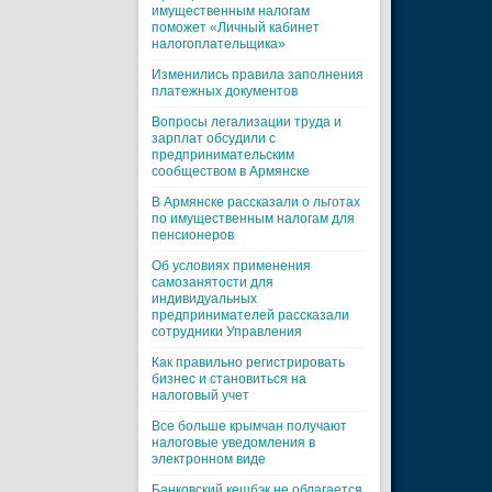
имущественным налогам
поможет «Личный кабинет
налогоплательщика»
Изменились правила заполнения
платежных документов
Вопросы легализации труда и
зарплат обсудили с
предпринимательским
сообществом в Армянске
В Армянске рассказали о льготах
по имущественным налогам для
пенсионеров
Об условиях применения
самозанятости для
индивидуальных
предпринимателей рассказали
сотрудники Управления
Как правильно регистрировать
бизнес и становиться на
налоговый учет
Все больше крымчан получают
налоговые уведомления в
электронном виде
Банковский кешбэк не облагается