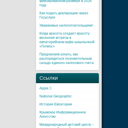
фиксированном размере в 2026
году
Как подать декларацию через
Госуслуги
Уважаемые налогоплательщики!
Когда красота создает красоту:
весенняя встреча в
евпаторийском кафе-шашлычной
«Гелиос»
Предлагаем узнать, как
распорядиться положительным
сальдо единого налогового счета
Ссылки
Apple 
National Geographic
История Евпатории
Крымское Информационное
Агентство
Международный детский центр –