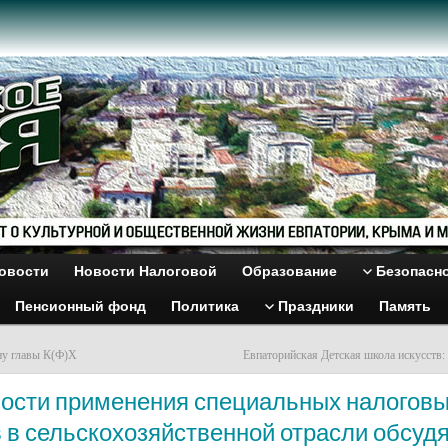
овости
Новости Налоговой
Образование
Безопасн
Пенсионный фонд
Политика
Праздники
Память
ну главы К(Ф)Х
Евпаторийская Детская школа искусств
ости применения специальных налогов
 в сельскохозяйственной отрасли обсудя