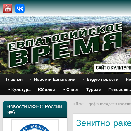
Главная
Новости Евпатории
Видео новости
Но
Культура
Юбилеи
Спорт
Туризм
Пенсионн
«
План — график проведения «горячих
Новости ИФНС России
№6
Зенитно-рак