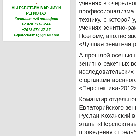
учениях в очередно

МЫ РАБОТАЕМ В КРЫМУ И
профессионализма.
РЕГИОНАХ
технику, с которой 
Контактный телефон:
+7 978 731-52-66
учениях зенитно-р
+7978 574-27-25
Поэтому, вполне з
evpatoriatime@gmail.com
«Лучшая зенитная р
А прошлой осенью 
зенитно-ракетных в
исследовательских
с органами военног
«Перспектива-2012»
Командир отдельног
Евпаторийского зен
Руслан Коханский 
этапы «Перспективы
проведения стрельб