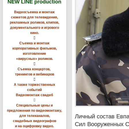
NEW LINE production
Видеосъемка и монтаж
сюжетов для телевидения,
рекламных роликов, клипов,
документального и игрового
кино.

Съемка и монтаж
корпоративных фильмов,
изготовление
«вирусных» роликов.

Съемка концертов,
тренингов и вебинаров

А также торжественных
событий
Видеомонтаж свадеб

Специальные цены и
предложения по видеомонтажу,
Личный состав Евпа
для телеканалов,
свадебных видеографов
Cил Вооруженных С
и на оцифровку видео.