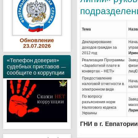
подразделени
Тема
Назв
Обновление
Декларирование
Нача
23
.07
.2026
доходов граждан за
упра
2012 год
Ирин
«Телефон доверия»
Реализация Программы
Заве
судебных приставов —
«Заработной плате в
физи
сообщите о коррупции
конвертах – НЕТ!»
лиц
С
Предоставление
Нача
налоговой отчетности в
нало
электронном виде
По вопросу
Заве
разъяснения норм
масс
Налогового кодекса
Лари
Украины
ГНИ в г. Евпатори