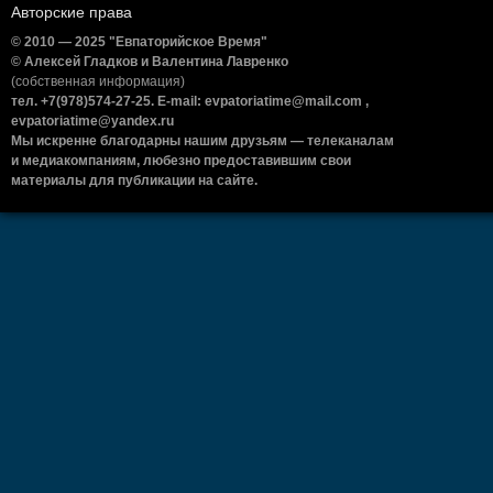
Авторские права
© 2010 — 2025 "Евпаторийское Время"
© Алексей Гладков и Валентина Лавренко
(собственная информация)
тел. +7(978)574-27-25. E-mail: evpatoriatime@mail.com ,
evpatoriatime@yandex.ru
Мы искренне благодарны нашим друзьям — телеканалам
и медиакомпаниям, любезно предоставившим свои
материалы для публикации на сайте.