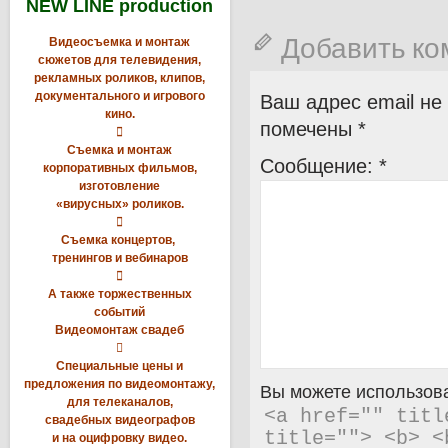
NEW LINE production
Добавить к
Видеосъемка и монтаж
сюжетов для телевидения,
рекламных роликов, клипов,
документального и игрового
Ваш адрес email не
кино.
помечены
*

Съемка и монтаж
Сообщение:
*
корпоративных фильмов,
изготовление
«вирусных» роликов.

Съемка концертов,
тренингов и вебинаров

А также торжественных
событий
Видеомонтаж свадеб

Специальные цены и
предложения по видеомонтажу,
Вы можете использова
для телеканалов,
<a href="" titl
свадебных видеографов
title=""> <b> <
и на оцифровку видео.