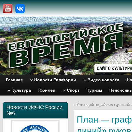
Главная
Новости Евпатории
Видео новости
Но
Культура
Юбилеи
Спорт
Туризм
Пенсионн
«
Уже второй год работает сервисный 
Новости ИФНС России
№6
План — граф
линий» руко