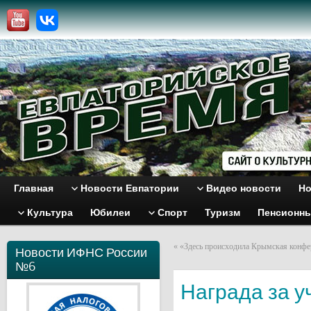
Главная
Новости Евпатории
Видео новости
Но
Культура
Юбилеи
Спорт
Туризм
Пенсионн
«
«Здесь происходила Крымская конфер
Новости ИФНС России
№6
Награда за уч