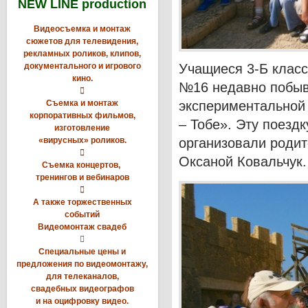
NEW LINE production
Видеосъемка и монтаж
сюжетов для телевидения,
рекламных роликов, клипов,
документального и игрового
Учащиеся 3-Б клас
кино.
№16 недавно побыв

Съемка и монтаж
экспериментальной 
корпоративных фильмов,
– Тобе». Эту поездк
изготовление
«вирусных» роликов.
организовали родит

Оксаной Ковальчук
Съемка концертов,
тренингов и вебинаров

А также торжественных
событий
Видеомонтаж свадеб

Специальные цены и
предложения по видеомонтажу,
для телеканалов,
свадебных видеографов
и на оцифровку видео.