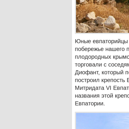
Юные евпаторийцы у
побережье нашего по
плодородных крымс
торговали с соседям
Диофант, который п
построил крепость 
Митридата VI Евпат
названия этой креп
Евпатории.