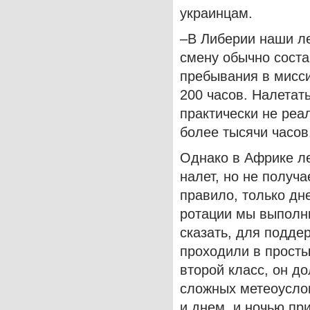
украинцам.
–В Либерии наши ле
смену обычно соста
пребывания в мисси
200 часов. Налетат
практически не реа
более тысячи часов
Однако в Африке ле
налет, но не получа
правило, только дн
ротации мы выполни
сказать, для подде
проходили в просты
второй класс, он д
сложных метеоуслов
и днем, и ночью пр