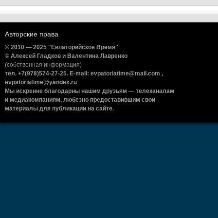
Авторские права
© 2010 — 2025 "Евпаторийское Время"
© Алексей Гладков и Валентина Лавренко
(собственная информация)
тел. +7(978)574-27-25. E-mail: evpatoriatime@mail.com ,
evpatoriatime@yandex.ru
Мы искренне благодарны нашим друзьям — телеканалам
и медиакомпаниям, любезно предоставившим свои
материалы для публикации на сайте.