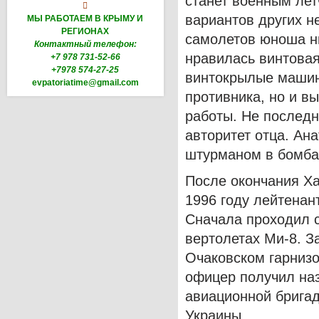
станет военным лет

вариантов других н
МЫ РАБОТАЕМ В КРЫМУ И
РЕГИОНАХ
самолетов юноша ни
Контактный телефон:
нравилась винтовая
+7 978 731-52-66
+7978 574-27-25
винтокрылые машины
evpatoriatime@gmail.com
противника, но и в
работы. Не послед
авторитет отца. Ан
штурманом в бомба
После окончания Ха
1996 году лейтенан
Сначала проходил с
вертолетах Ми-8. З
Очаковском гарнизо
офицер получил на
авиационной брига
Украины.