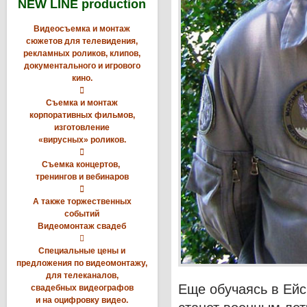
NEW LINE production
Видеосъемка и монтаж
сюжетов для телевидения,
рекламных роликов, клипов,
документального и игрового
кино.

Съемка и монтаж
корпоративных фильмов,
изготовление
«вирусных» роликов.

Съемка концертов,
тренингов и вебинаров

А также торжественных
событий
Видеомонтаж свадеб

Специальные цены и
предложения по видеомонтажу,
для телеканалов,
Еще обучаясь в Ейс
свадебных видеографов
и на оцифровку видео.