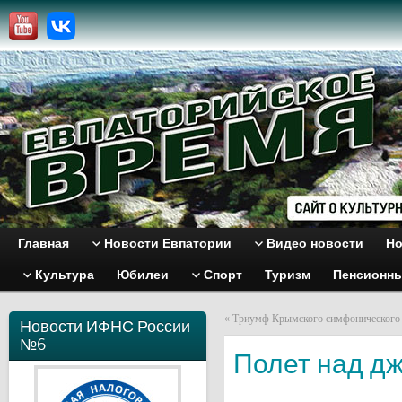
Главная
Новости Евпатории
Видео новости
Но
Культура
Юбилеи
Спорт
Туризм
Пенсионн
«
Триумф Крымского симфонического 
Новости ИФНС России
№6
Полет над дж