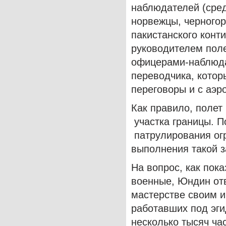
наблюдателей (сред
норвежцы, черногор
пакистанского конт
руководителем поле
офицерами-наблюда
переводчика, котор
переговоры и с аэр
Как правило, полет
участка границы. П
патрулирования огр
выполнения такой з
На вопрос, как пок
военные, Юндин отв
мастерстве своим и
работавших под эг
несколько тысяч ча