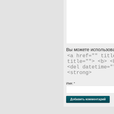
Вы можете использова
<a href="" titl
title=""> <b> <
<del datetime="
<strong> 
Имя:
*