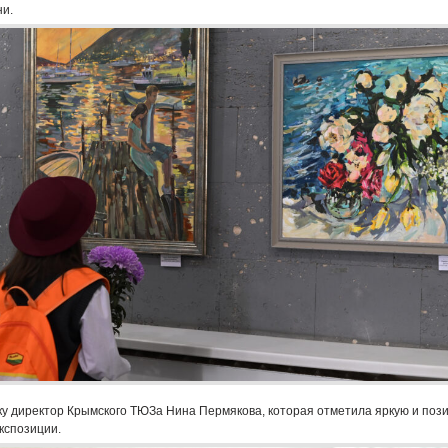
ни.
у директор Крымского ТЮЗа Нина Пермякова, которая отметила яркую и поз
кспозиции.