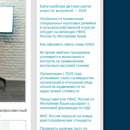
Евпаторийская Детская школа
искусств: выпускной — 2026
Особенности применения
специальных налоговых режимов
в сельскохозяйственной отрасли
обсудят на вебинаре УФНС
России по Республике Крым
Как оформить смену главы К(Ф)Х
Во время майских праздников
усиливается мониторинг и
контроль за применением
контрольно-кассовой техники
Организации с 2026 года
уплачивают налог на имущество
организаций в отношении ряда
объектов недвижимости по
кадастровой стоимости
Представители УФНС России по
Республике Крым расскажут о
налоговой декларации по НДС
 добросовестный
.
ФНС России перешло на новые
криптографические стандарты
Проверить наличие льгот по