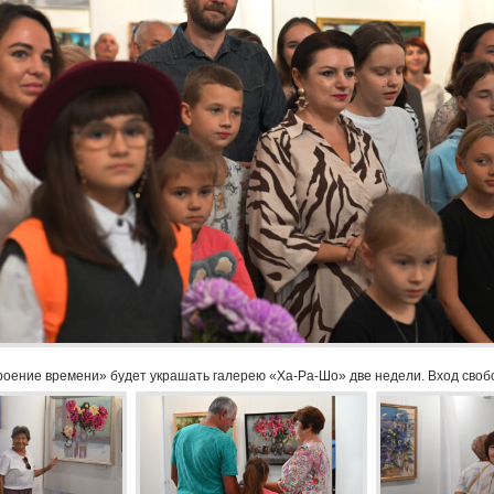
оение времени» будет украшать галерею «Ха-Ра-Шо» две недели. Вход своб