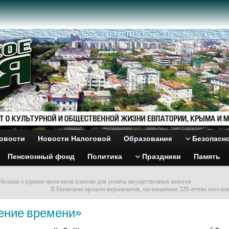
овости
Новости Налоговой
Образование
Безопасн
Пенсионный фонд
Политика
Праздники
Память
 больше о едином налоговом платеже для уплаты имущественных налогов
В Евпатории прошли мероприятия, посвященные 220-летию поселен
ение времени»