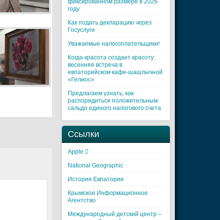
фиксированном размере в 2026
году
Как подать декларацию через
Госуслуги
Уважаемые налогоплательщики!
Когда красота создает красоту:
весенняя встреча в
евпаторийском кафе-шашлычной
«Гелиос»
Предлагаем узнать, как
распорядиться положительным
сальдо единого налогового счета
Ссылки
Apple 
National Geographic
История Евпатории
Крымское Информационное
Агентство
Международный детский центр –