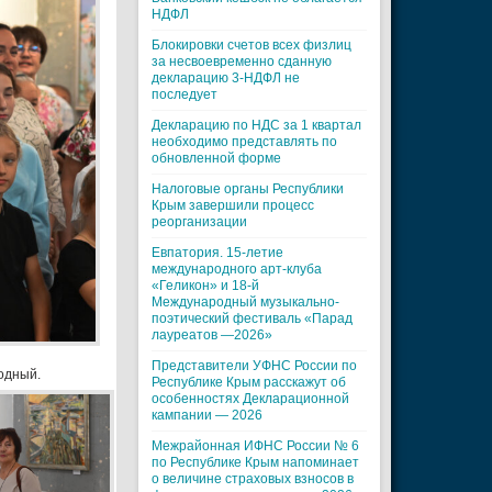
НДФЛ
Блокировки счетов всех физлиц
за несвоевременно сданную
декларацию 3-НДФЛ не
последует
Декларацию по НДС за 1 квартал
необходимо представлять по
обновленной форме
Налоговые органы Республики
Крым завершили процесс
реорганизации
Евпатория. 15-летие
международного арт-клуба
«Геликон» и 18-й
Международный музыкально-
поэтический фестиваль «Парад
лауреатов —2026»
Представители УФНС России по
одный.
Республике Крым расскажут об
особенностях Декларационной
кампании — 2026
Межрайонная ИФНС России № 6
по Республике Крым напоминает
о величине страховых взносов в