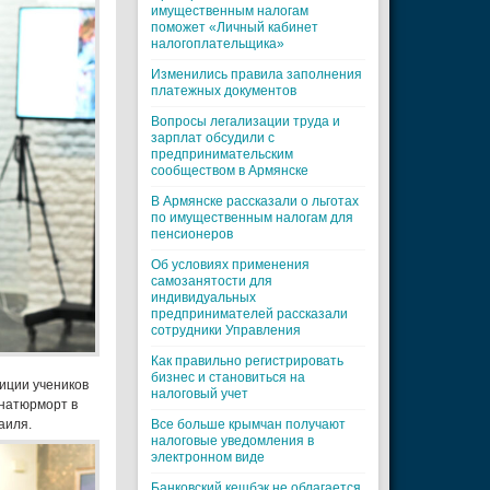
имущественным налогам
поможет «Личный кабинет
налогоплательщика»
Изменились правила заполнения
платежных документов
Вопросы легализации труда и
зарплат обсудили с
предпринимательским
сообществом в Армянске
В Армянске рассказали о льготах
по имущественным налогам для
пенсионеров
Об условиях применения
самозанятости для
индивидуальных
предпринимателей рассказали
сотрудники Управления
Как правильно регистрировать
бизнес и становиться на
зиции учеников
налоговый учет
 натюрморт в
Все больше крымчан получают
аиля.
налоговые уведомления в
электронном виде
Банковский кешбэк не облагается