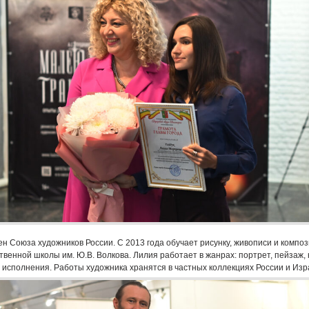
ен Союза художников России. С 2013 года обучает рисунку, живописи и компо
твенной школы им. Ю.В. Волкова. Лилия работает в жанрах: портрет, пейзаж,
 исполнения. Работы художника хранятся в частных коллекциях России и Изр