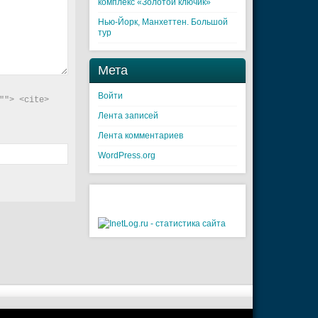
комплекс «Золотой ключик»
Нью-Йорк, Манхеттен. Большой
тур
Мета
Войти
"> <cite> 
Лента записей
Лента комментариев
WordPress.org