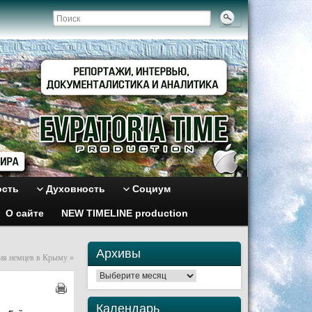
ость
Духовность
Социум
О сайте
NEW TIMELINE production
Архивы
ия немцев в Крыму
»
Архивы
Календарь