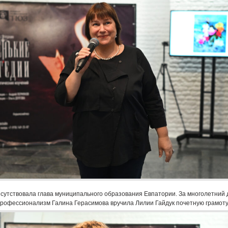
сутствовала глава муниципального образования Евпатории. За многолетний
профессионализм Галина Герасимова вручила Лилии Гайдук почетную грамоту