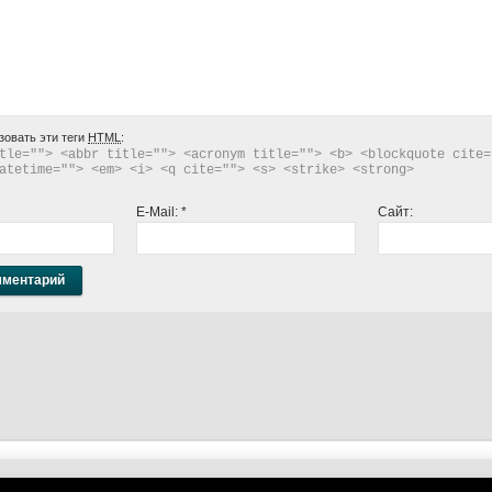
зовать эти теги
HTML
:
tle=""> <abbr title=""> <acronym title=""> <b> <blockquote cite="
atetime=""> <em> <i> <q cite=""> <s> <strike> <strong> 
E-Mail:
*
Сайт: