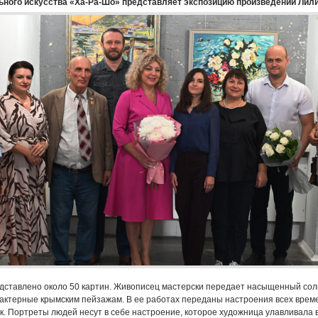
ьного искусства «Ха-Ра-Шо» представляет экспозицию произведений Лили
дставлено около 50 картин. Живописец мастерски передает насыщенный сол
рактерные крымским пейзажам. В ее работах переданы настроения всех време
к. Портреты людей несут в себе настроение, которое художница улавливала