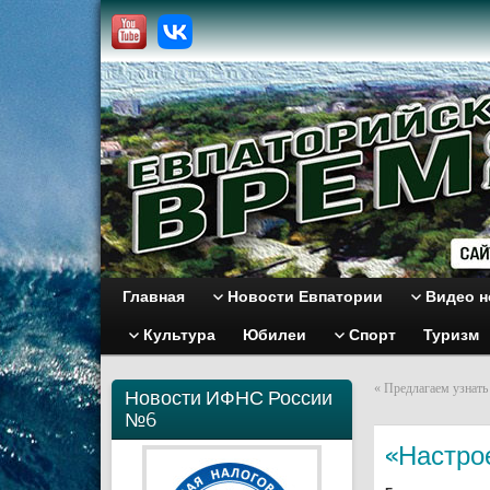
Главная
Новости Евпатории
Видео н
Культура
Юбилеи
Спорт
Туризм
«
Предлагаем узнать
Новости ИФНС России
№6
«Настро