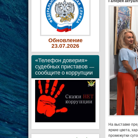
Галерея актуал
Обновление
23
.07
.2026
«Телефон доверия»
судебных приставов —
сообщите о коррупции
На выставке пре
яркие цвета, ха
промежутки суто