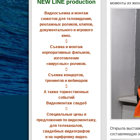
NEW LINE production
моменты их жиз
Видеосъемка и монтаж
сюжетов для телевидения,
рекламных роликов, клипов,
документального и игрового
кино.

Съемка и монтаж
корпоративных фильмов,
изготовление
«вирусных» роликов.

Съемка концертов,
тренингов и вебинаров

А также торжественных
событий
Видеомонтаж свадеб

Специальные цены и
предложения по видеомонтажу,
для телеканалов,
Открыла выставк
свадебных видеографов
составляющую э
и на оцифровку видео.