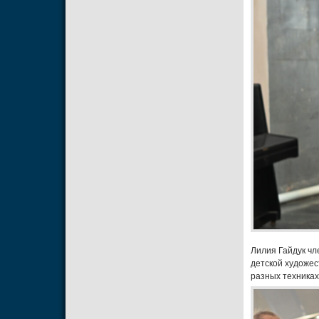
Лилия Гайдук чл
детской художес
разных техниках