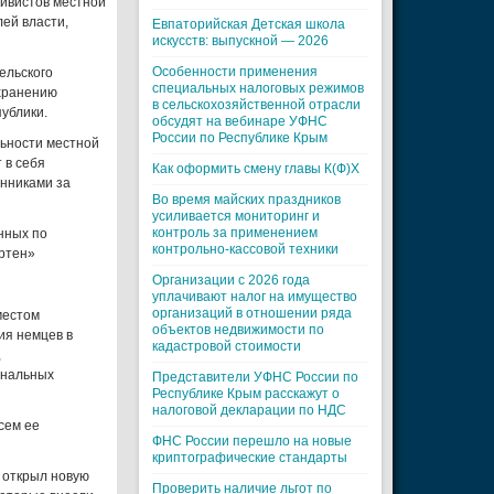
тивистов местной
ей власти,
Евпаторийская Детская школа
искусств: выпускной — 2026
Особенности применения
ельского
специальных налоговых режимов
охранению
в сельскохозяйственной отрасли
ублики.
обсудят на вебинаре УФНС
России по Республике Крым
льности местной
 в себя
Как оформить смену главы К(Ф)Х
енниками за
Во время майских праздников
усиливается мониторинг и
контроль за применением
нных по
контрольно-кассовой техники
ртен»
Организации с 2026 года
уплачивают налог на имущество
организаций в отношении ряда
местом
объектов недвижимости по
ия немцев в
кадастровой стоимости
,
ональных
Представители УФНС России по
Республике Крым расскажут о
налоговой декларации по НДС
сем ее
ФНС России перешло на новые
криптографические стандарты
 открыл новую
Проверить наличие льгот по