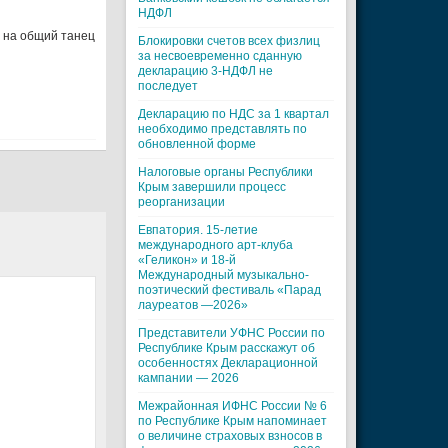
НДФЛ
 на общий танец
Блокировки счетов всех физлиц
за несвоевременно сданную
декларацию 3-НДФЛ не
последует
Декларацию по НДС за 1 квартал
необходимо представлять по
обновленной форме
Налоговые органы Республики
Крым завершили процесс
реорганизации
Евпатория. 15-летие
международного арт-клуба
«Геликон» и 18-й
Международный музыкально-
поэтический фестиваль «Парад
лауреатов —2026»
Представители УФНС России по
Республике Крым расскажут об
особенностях Декларационной
кампании — 2026
Межрайонная ИФНС России № 6
по Республике Крым напоминает
о величине страховых взносов в