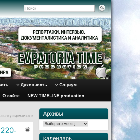
ость
Духовность
Социум
О сайте
NEW TIMELINE production
Архивы
гового уведомления
»
Архивы
 220-
Календарь