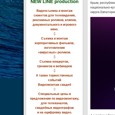
NEW LINE production
Крым, республик
национально-кул
Видеосъемка и монтаж
округа Евпатори
сюжетов для телевидения,
рекламных роликов, клипов,
документального и игрового
кино.

Съемка и монтаж
корпоративных фильмов,
изготовление
«вирусных» роликов.

Съемка концертов,
тренингов и вебинаров

А также торжественных
событий
Видеомонтаж свадеб

Специальные цены и
предложения по видеомонтажу,
для телеканалов,
свадебных видеографов
и на оцифровку видео.