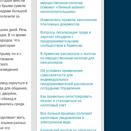
которые внесли
имущественным налогам
ы Крыма сумели
поможет «Личный кабинет
градами большой
налогоплательщика»
получили за
Изменились правила заполнения
платежных документов
шних дней. Речь
Вопросы легализации труда и
цев. В то время
зарплат обсудили с
народов. Что
предпринимательским
рритории.
сообществом в Армянске
Крыму, но и с
В Армянске рассказали о льготах
по имущественным налогам для
ствовали
пенсионеров
ского
оизведения
Об условиях применения
самозанятости для
индивидуальных
овод окунуться в
предпринимателей рассказали
да для общения,
сотрудники Управления
, дворяне,
Как правильно регистрировать
 обиход и
бизнес и становиться на
ранились среди
налоговый учет
Все больше крымчан получают
одолжает жить,
налоговые уведомления в
электронном виде
и языков разных
не это
Банковский кешбэк не облагается