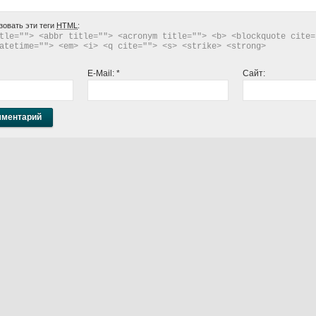
зовать эти теги
HTML
:
tle=""> <abbr title=""> <acronym title=""> <b> <blockquote cite="
atetime=""> <em> <i> <q cite=""> <s> <strike> <strong> 
E-Mail:
*
Сайт: