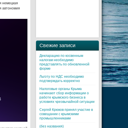
я немецкая
я автономия
Свежие записи
Декларацию по косвенным
налогам необходимо
представлять по обновленной
форме
Льготу по НДС необходимо
подтверждать корректно
Налоговые органы Крыма
начинают сбор информации о
работе крымского бизнеса в
условиях чрезвычайной ситуации
Cергей Крюков принял участие в
совещании с крымскими
промышленниками
(без названия)