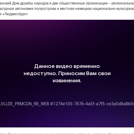
анский Дом дружбы народов и две общественные организации – региональна
ьтурная автономия полуострова и местная немецкая национально-культурна
я «Людвигсбург».