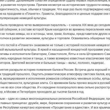
рии страны. Дальнейшие события определили судьбу первых переселенцев, 
 в развитие полуострова. Причем несмотря на исторические трудности немц
идентичность, язык, обычаи и традиции. Что еще раз было подтверждено на
ов на празднике в «Планете». Грамоты, благодарности и ценные подарки они 
пуляризацию немецкой культуры.
была проведена четко выверенная параллель – с начала XIX века до сегодня
кой губернии, в составе которой Крым находился во времена переселения нем
не только немцы, но и эстонцы, чехи, греки, болгары, представители других 
олчок в развитии экономики, культуры и торговли. Осваивались обширные те
 что гостей в «Планете» знакомили не только с историей поселения немцев в 
ой музыкальной культуры. В яркой и насыщенной концертной программе уча
ективы и исполнители Евпатории, Севастополя, Ялты и села Штормового Сак
лись народные песни и танцы, а также всемирно известные классические пр
иторов. Зрителей восхитили и бальные танцы – вальс, полонез, падеграс.
иятия раскрыли историю появления балов в России. Встреча дала хороший п
 традиций прошлого. Ощутить романтическую атмосферу светских балов, ког
в, музицирования и исполнения романсов собирались чиновные особы, купцы
бщественности, культурная элита. Со временем балы прочно вошли в русский
и не во все слои общества. И к середине позапрошлого века сильно распрост
р, в Москве и Петербурге проходило до тысячи балов в год.
ым – один из самых многонациональных регионов Российской Федерации, пр
главных принципах: дружбе, мире, бережном сохранении и развитии культур 
бе Республики начертано изречение «Процветание в единстве». И все крымча