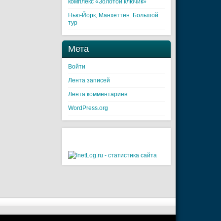
комплекс «Золотой ключик»
Нью-Йорк, Манхеттен. Большой
тур
Мета
Войти
Лента записей
Лента комментариев
WordPress.org