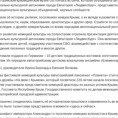
аторийском краеведческом музее состоялась встреча, которая объединила ак
ально-культурной автономии города Евпатория «Людвигсбург», представител
национально-культурных объединений, научных сообществ.
рили об истории, религии, поселениях немцев Крыма, о их вкладе в развитие с
ышленности, науки, образования, архитектуры и других сфер. О работе по с
аследия, о дружбе немцев Крыма со всеми народами многонациональной респ
о развития немецкой культуры на полуострове отразила презентация деяте
ально-культурной автономии города Евпатория «Людвигсбург». Она включает
воспитание детей, поддержку участников СВО, взаимодействие с соотечеств
дение песенных традиций и многое другое.
товали подарок из Германии – 10 детских традиционных костюмов, изготовле
лам. Их передали евпаторийскому детскому вокальному ансамблю «Блюменга
), руководители Ирина Бернард и Евгения Волкова.
ках фестиваля немецкой культуры евпаторийский пансионат «Планета» стал 
 дружбы «На веки с Крымом», который посвятили 220-летию начала поселен
тве участвовали представители немецкой диаспоры из разных уголков Крыма
 Госсовета Республики Крым, Государственного комитета по делам межнаци
паторийской городской администрации.
ганично соединились память об историческом прошлом и современность во в
то было талантливо представлено в моменте «здесь и сейчас».
анифест императора Александра I о поселении немецких колонистов в Крыму