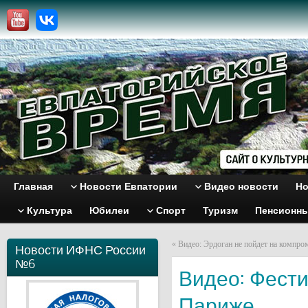
Главная
Новости Евпатории
Видео новости
Но
Культура
Юбилеи
Спорт
Туризм
Пенсионн
«
Видео: Эрдоган не пойдет на компро
Новости ИФНС России
№6
Видео: Фести
Париже