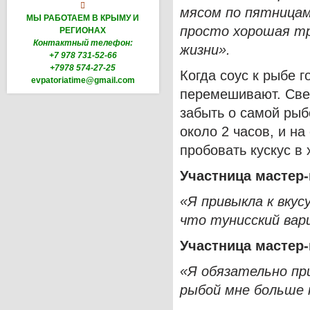

мясом по пятницам
МЫ РАБОТАЕМ В КРЫМУ И
просто хорошая т
РЕГИОНАХ
Контактный телефон:
жизни».
+7 978 731-52-66
+7978 574-27-25
Когда соус к рыбе г
evpatoriatime@gmail.com
перемешивают. Свер
забыть о самой рыб
около 2 часов, и н
пробовать кускус в
Участница мастер-
«Я привыкла к вкус
что тунисский вар
Участница мастер-
«Я обязательно при
рыбой мне больше 