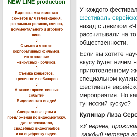
NEW LINE production
У каждого фестивал
Видеосъемка и монтаж
фестиваль еврейско
сюжетов для телевидения,
рекламных роликов, клипов,
назад с девизом «Ч
документального и игрового
рассчитывали на то
кино.

общественности.
Съемка и монтаж
корпоративных фильмов,
Если вы хотите науч
изготовление
вкусу будет ничем 
«вирусных» роликов.

приготовленному жи
Съемка концертов,
специальном кулин
тренингов и вебинаров

фестиваля еврейск
А также торжественных
мероприятия. Но к
событий
Видеомонтаж свадеб
тунисский кускус?

Специальные цены и
Кулинар
Лиза
Сер
предложения по видеомонтажу,
для телеканалов,
«
У
евреев
,
прожив
свадебных видеографов
каждый
четверг
г
и на оцифровку видео.