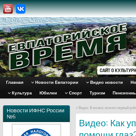
Главная
Новости Евпатории
Видео новости
Но
Культура
Юбилеи
Спорт
Туризм
Пенсионн
«
Видео: В космос полетел первый роб
Новости ИФНС России
№6
Видео: Как у
помощи глаз