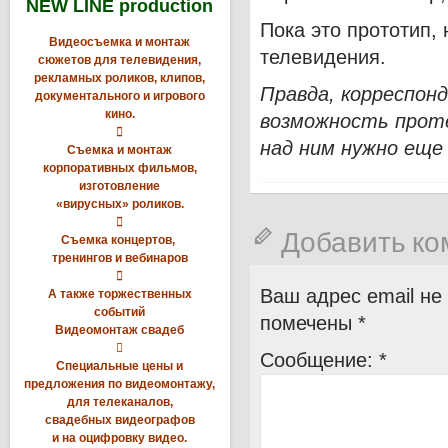
NEW LINE production
Пока это прототип,
Видеосъемка и монтаж
телевидения.
сюжетов для телевидения,
рекламных роликов, клипов,
Правда, корреспон
документального и игрового
кино.
возможность прот

над ним нужно еще
Съемка и монтаж
корпоративных фильмов,
изготовление
«вирусных» роликов.

Добавить к
Съемка концертов,
тренингов и вебинаров

Ваш адрес email не
А также торжественных
событий
помечены
*
Видеомонтаж свадеб

Сообщение:
*
Специальные цены и
предложения по видеомонтажу,
для телеканалов,
свадебных видеографов
и на оцифровку видео.