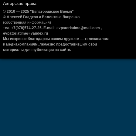
Авторские права
© 2010 — 2025 "Евпаторийское Время"
© Алексей Гладков и Валентина Лавренко
(собственная информация)
тел. +7(978)574-27-25. E-mail: evpatoriatime@mail.com ,
evpatoriatime@yandex.ru
Мы искренне благодарны нашим друзьям — телеканалам
и медиакомпаниям, любезно предоставившим свои
материалы для публикации на сайте.