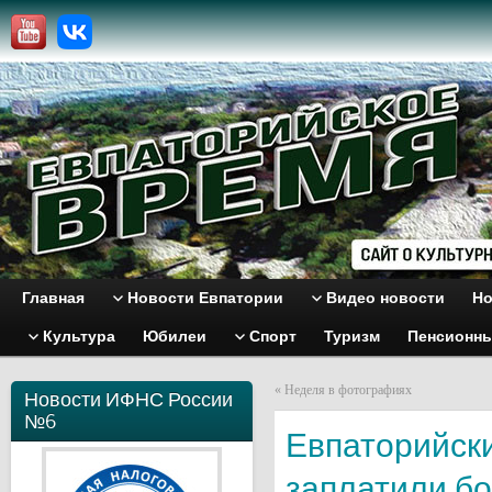
Главная
Новости Евпатории
Видео новости
Но
Культура
Юбилеи
Спорт
Туризм
Пенсионн
«
Неделя в фотографиях
Новости ИФНС России
№6
Евпаторийск
заплатили бо