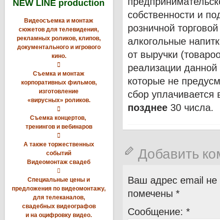
предпринимательск
NEW LINE production
собственности и по
Видеосъемка и монтаж
розничной торговой
сюжетов для телевидения,
рекламных роликов, клипов,
алкогольные напитк
документального и игрового
от выручки (товаро
кино.

реализации данной 
Съемка и монтаж
которые не предус
корпоративных фильмов,
изготовление
сбор уплачивается
«вирусных» роликов.
позднее
30 числа.

Съемка концертов,
тренингов и вебинаров

А также торжественных
Добавить к
событий
Видеомонтаж свадеб

Ваш адрес email не
Специальные цены и
предложения по видеомонтажу,
помечены
*
для телеканалов,
свадебных видеографов
Сообщение:
*
и на оцифровку видео.