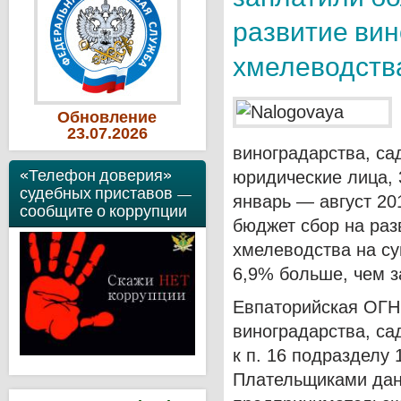
развитие вин
хмелеводств
Обновление
23
.07
.2026
виноградарства, са
«Телефон доверия»
юридические лица, 
судебных приставов —
январь — август 20
сообщите о коррупции
бюджет сбор на раз
хмелеводства на сум
6,9% больше, чем з
Евпаторийская ОГНИ
виноградарства, са
к п. 16 подразделу
Плательщиками дан