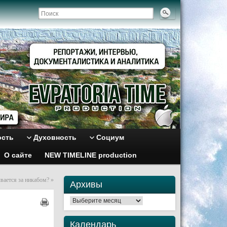
ость
Духовность
Социум
О сайте
NEW TIMELINE production
вается за никабом?
»
Архивы
Архивы
Календарь