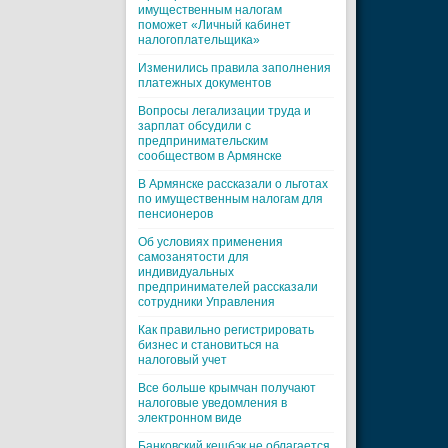
имущественным налогам
поможет «Личный кабинет
налогоплательщика»
Изменились правила заполнения
платежных документов
Вопросы легализации труда и
зарплат обсудили с
предпринимательским
сообществом в Армянске
В Армянске рассказали о льготах
по имущественным налогам для
пенсионеров
Об условиях применения
самозанятости для
индивидуальных
предпринимателей рассказали
сотрудники Управления
Как правильно регистрировать
бизнес и становиться на
налоговый учет
Все больше крымчан получают
налоговые уведомления в
электронном виде
Банковский кешбэк не облагается