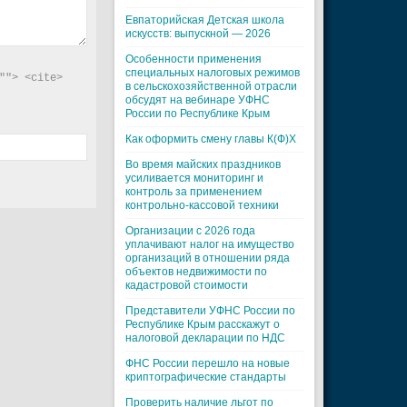
Евпаторийская Детская школа
искусств: выпускной — 2026
Особенности применения
специальных налоговых режимов
"> <cite> 
в сельскохозяйственной отрасли
обсудят на вебинаре УФНС
России по Республике Крым
Как оформить смену главы К(Ф)Х
Во время майских праздников
усиливается мониторинг и
контроль за применением
контрольно-кассовой техники
Организации с 2026 года
уплачивают налог на имущество
организаций в отношении ряда
объектов недвижимости по
кадастровой стоимости
Представители УФНС России по
Республике Крым расскажут о
налоговой декларации по НДС
ФНС России перешло на новые
криптографические стандарты
Проверить наличие льгот по