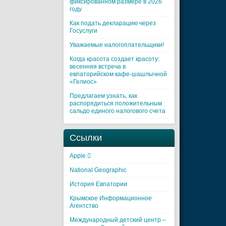
фиксированном размере в 2026
году
Как подать декларацию через
Госуслуги
Уважаемые налогоплательщики!
Когда красота создает красоту:
весенняя встреча в
евпаторийском кафе-шашлычной
«Гелиос»
Предлагаем узнать, как
распорядиться положительным
сальдо единого налогового счета
Ссылки
Apple 
National Geographic
История Евпатории
Крымское Информационное
Агентство
Международный детский центр –