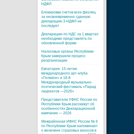
НДФЛ
Блокировки счетов всех физлиц
за несвоевременно сданную
декларацию 3-НДФЛ не
последует
Декларацию по НДС за 1 квартал
необходимо представлять по
обновленной форме
Налоговые органы Республики
Крым завершили процесс
реорганизации
Евпатория. 15-летие
международного арт-клуба
«Геликон» и 18-й
Международный музыкально-
поэтический фестиваль «Парад
лауреатов —2026»
Представители УФНС России по
Республике Крым расскажут об
особенностях Декларационной
кампании — 2026
Межрайонная ИФНС России № 6
по Республике Крым напоминает
о величине страховых взносов в