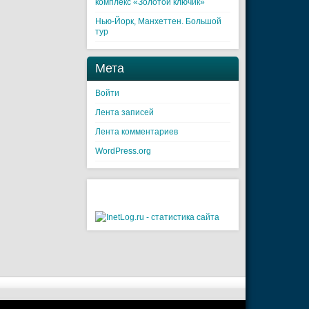
комплекс «Золотой ключик»
Нью-Йорк, Манхеттен. Большой
тур
Мета
Войти
Лента записей
Лента комментариев
WordPress.org