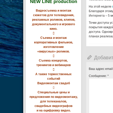
NEW LINE production
На этой неделе
Видеосъемка и монтаж
Благодаря этому
сюжетов для телевидения,
Интернета – 5 ме
рекламных роликов, клипов,
Точки доступа у
документального и игрового
покрытия каждой
кино.
доступа. Одновр

планах реализаци
Съемка и монтаж
корпоративных фильмов,
изготовление
«вирусных» роликов.

Добави
Съемка концертов,
тренингов и вебинаров
Ваш адрес email

А также торжественных
Сообщение:
*
событий
Видеомонтаж свадеб

Специальные цены и
предложения по видеомонтажу,
для телеканалов,
свадебных видеографов
и на оцифровку видео.