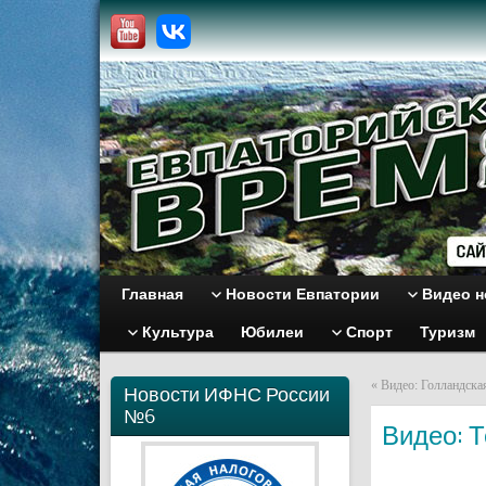
Главная
Новости Евпатории
Видео н
Культура
Юбилеи
Спорт
Туризм
«
Видео: Голландска
Новости ИФНС России
№6
Видео: Т