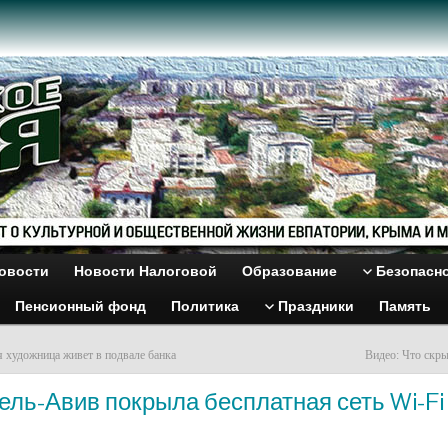
овости
Новости Налоговой
Образование
Безопасн
Пенсионный фонд
Политика
Праздники
Память
я художница живет в подвале банка
Видео: Что скры
ель-Авив покрыла бесплатная сеть Wi-Fi