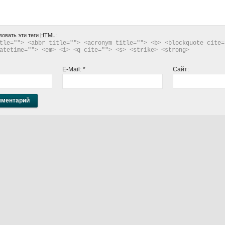
зовать эти теги
HTML
:
tle=""> <abbr title=""> <acronym title=""> <b> <blockquote cite="
atetime=""> <em> <i> <q cite=""> <s> <strike> <strong> 
E-Mail:
*
Сайт: