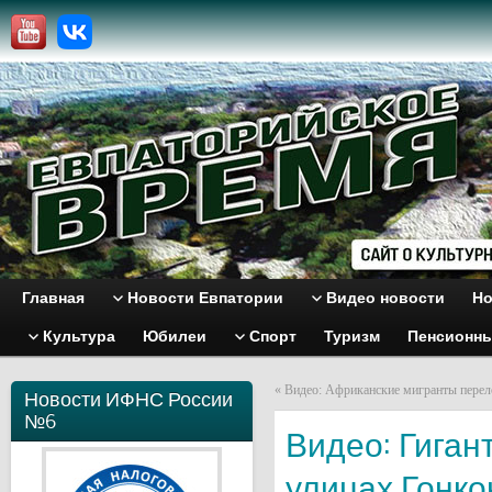
Главная
Новости Евпатории
Видео новости
Но
Культура
Юбилеи
Спорт
Туризм
Пенсионн
«
Видео: Африканские мигранты переле
Новости ИФНС России
№6
Видео: Гиган
улицах Гонко