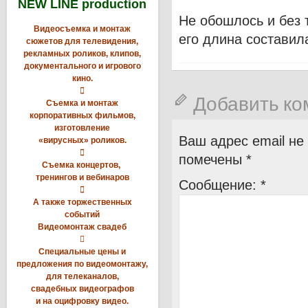
NEW LINE production
Не обошлось и без 
Видеосъемка и монтаж
его длина составил
сюжетов для телевидения,
рекламных роликов, клипов,
документального и игрового
кино.

Добавить к
Съемка и монтаж
корпоративных фильмов,
изготовление
Ваш адрес email не
«вирусных» роликов.

помечены
*
Съемка концертов,
тренингов и вебинаров
Сообщение:
*

А также торжественных
событий
Видеомонтаж свадеб

Специальные цены и
предложения по видеомонтажу,
для телеканалов,
свадебных видеографов
и на оцифровку видео.