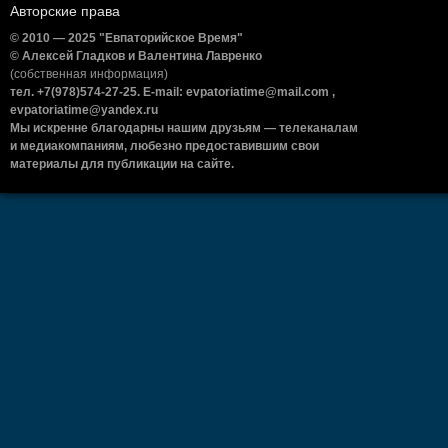
Авторские права
© 2010 — 2025 "Евпаторийское Время"
© Алексей Гладков и Валентина Лавренко
(собственная информация)
тел. +7(978)574-27-25. E-mail: evpatoriatime@mail.com ,
evpatoriatime@yandex.ru
Мы искренне благодарны нашим друзьям — телеканалам
и медиакомпаниям, любезно предоставившим свои
материалы для публикации на сайте.