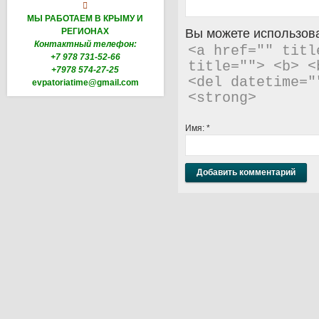

МЫ РАБОТАЕМ В КРЫМУ И
РЕГИОНАХ
Вы можете использова
Контактный телефон:
<a href="" titl
+7 978 731-52-66
title=""> <b> <
+7978 574-27-25
<del datetime="
evpatoriatime@gmail.com
<strong> 
Имя:
*