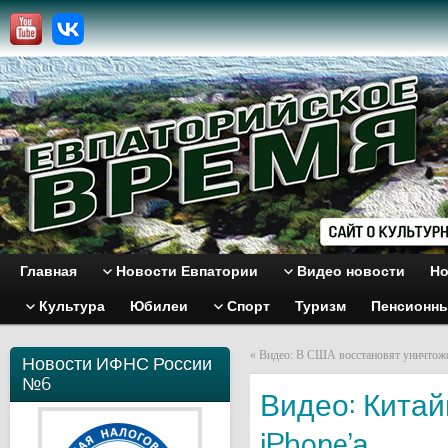
Главная
Новости Евпатории
Видео новости
Но
Культура
Юбилеи
Спорт
Туризм
Пенсионн
«
Видео: В США восстановят уничтоже
Новости ИФНС России
№6
Видео: Китай
iPhone’а