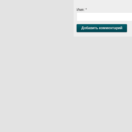
Имя:
*