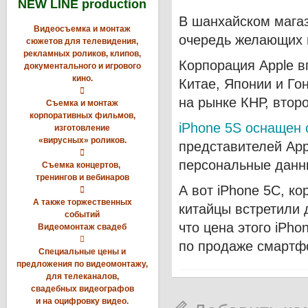
NEW LINE production
В шанхайском магаз
Видеосъемка и монтаж
очередь желающих п
сюжетов для телевидения,
рекламных роликов, клипов,
Корпорация Apple 
документального и игрового
кино.
Китае, Японии и Го

на рынке КНР, втор
Съемка и монтаж
корпоративных фильмов,
iPhone 5S оснащен 
изготовление
«вирусных» роликов.
представителей App

персональные данн
Съемка концертов,
тренингов и вебинаров
А вот iPhone 5С, ко

А также торжественных
китайцы встретили 
событий
что цена этого iPh
Видеомонтаж свадеб

по продаже смартф
Специальные цены и
предложения по видеомонтажу,
для телеканалов,
свадебных видеографов
и на оцифровку видео.