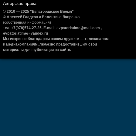
Авторские права
© 2010 — 2025 "Евпаторийское Время"
© Алексей Гладков и Валентина Лавренко
(собственная информация)
тел. +7(978)574-27-25. E-mail: evpatoriatime@mail.com ,
evpatoriatime@yandex.ru
Мы искренне благодарны нашим друзьям — телеканалам
и медиакомпаниям, любезно предоставившим свои
материалы для публикации на сайте.