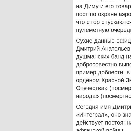
на Диму и его това
пост по охране аэр
что с гор спускают
пулеметную очеред
Сухие данные офиц
Дмитрий Анатольеви
душманских банд н
добросовестно выпо
пример доблести, в
орденом Красной З
Отечества» (посмер
народа» (посмертно
Сегодня имя Дмитр
«Интеграл», оно зн
действует постоянн
афганской войны.