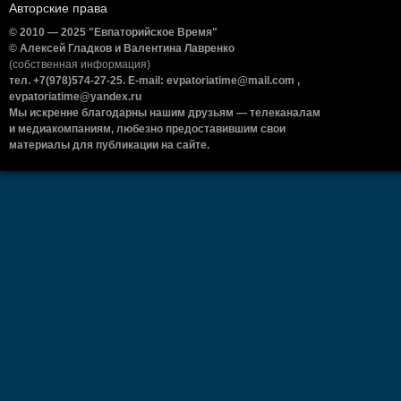
Авторские права
© 2010 — 2025 "Евпаторийское Время"
© Алексей Гладков и Валентина Лавренко
(собственная информация)
тел. +7(978)574-27-25. E-mail: evpatoriatime@mail.com ,
evpatoriatime@yandex.ru
Мы искренне благодарны нашим друзьям — телеканалам
и медиакомпаниям, любезно предоставившим свои
материалы для публикации на сайте.