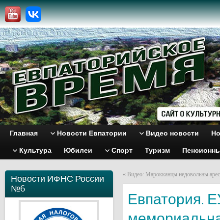
Главная
Новости Евпатории
Видео новости
Но
Культура
Юбилеи
Спорт
Туризм
Пенсионн
«
Видео: Марокканцы недовольны арес
Новости ИФНС России
№6
Евпатория. Е
мемориальна