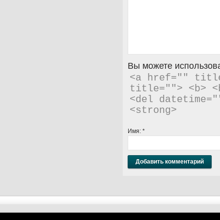
Вы можете использова
<a href="" titl
title=""> <b> <
<del datetime="
<strong> 
Имя:
*