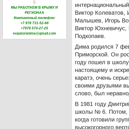

интернациональный 
МЫ РАБОТАЕМ В КРЫМУ И
Виктор Колеватов, 
РЕГИОНАХ
Контактный телефон:
Малышев, Игорь Вор
+7 978 731-52-66
Виктор Юхневичус,
+7978 574-27-25
evpatoriatime@gmail.com
Подкопаев.
Дима родился 7 фев
Приморской. Он ро
году пошел в школу
настоящему и искре
каратэ, очень серь
своими друзьями вы
слово, был неравно
В 1981 году Дмитри
школы № 6. Потом, 
когда готовили гру
высокогорного верт