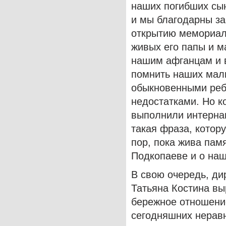
наших погибших сын
и мы благодарны за 
открытию мемориаль
живых его папы и м
нашим афганцам и в
помнить наших маль
обыкновенными ребя
недостатками. Но к
выполнили интернац
такая фраза, котор
пор, пока жива пам
Подкопаеве и о наш
В свою очередь, ди
Татьяна Костина вы
бережное отношение
сегодняшних нерав