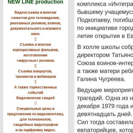
NEW LINE production
комплекса «Интегр
бывшему учащемуся
Видеосъемка и монтаж
сюжетов для телевидения,
Подкопаеву, погибш
рекламных роликов, клипов,
по инициативе горо
документального и игрового
кино.
летия открытия в Е

Съемка и монтаж
В холле школы собр
корпоративных фильмов,
директором Татьяно
изготовление
«вирусных» роликов.
Союза воинов-инте

а также матери реб
Съемка концертов,
тренингов и вебинаров
Галина Чугреева.

А также торжественных
Ведущие мероприят
событий
трагедий. Одна из 
Видеомонтаж свадеб

декабря 1979 года 
Специальные цены и
девятнадцать дней.
предложения по видеомонтажу,
для телеканалов,
Сил тогда составил
свадебных видеографов
евпаторийцев, кото
и на оцифровку видео.