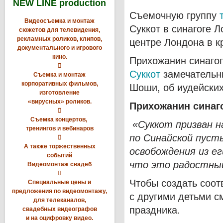
NEW LINE production
Съемочную группу
Видеосъемка и монтаж
Суккот в синагоге 
сюжетов для телевидения,
рекламных роликов, клипов,
центре Лондона в к
документального и игрового
кино.
Прихожанин синаго

Суккот
замечательны
Съемка и монтаж
корпоративных фильмов,
Шоши, об иудейских
изготовление
«вирусных» роликов.
Прихожанин синаг

Съемка концертов,
«Суккот призван н
тренингов и вебинаров
по Синайской пуст

А также торжественных
освобождения из е
событий
что это радостный
Видеомонтаж свадеб

Чтобы создать соо
Специальные цены и
предложения по видеомонтажу,
с другими детьми с
для телеканалов,
праздника.
свадебных видеографов
и на оцифровку видео.