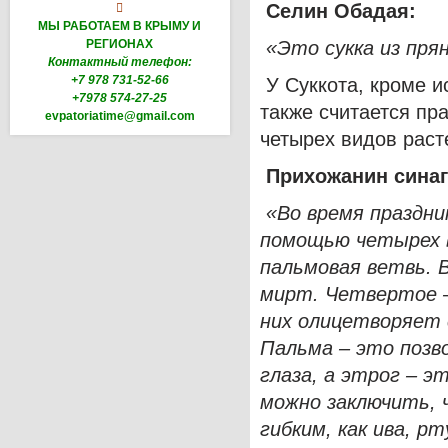
Селин Обадая:

МЫ РАБОТАЕМ В КРЫМУ И
РЕГИОНАХ
«Это сукка из пря
Контактный телефон:
+7 978 731-52-66
У Суккота, кроме и
+7978 574-27-25
также считается пр
evpatoriatime@gmail.com
четырех видов раст
Прихожанин сина
«Во время праздни
помощью четырех в
пальмовая ветвь. В
мирт. Четвертое –
них олицетворяет 
Пальма – это позв
глаза, а этрог – э
можно заключить, 
гибким, как ива, р