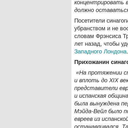
концентрировать вз
должно оставатьс
Посетители синагог
убранством и не во
словам Фрэнсиса Тр
лет назад, чтобы у
Западного Лондона
Прихожанин синаг
«На протяжении с
и вплоть до XIX ве
представители евр
и испанская община
была вынуждена пе
Мэйда-Вейл было п
евреев из испанско
останавливался. Т