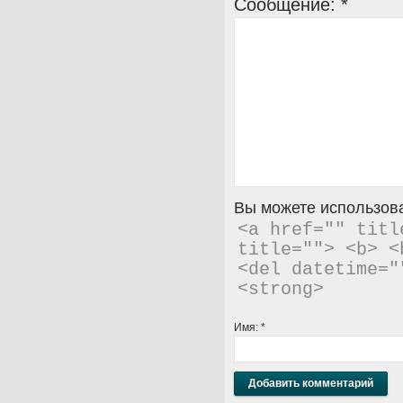
Сообщение:
*
Вы можете использова
<a href="" titl
title=""> <b> <
<del datetime="
<strong> 
Имя:
*