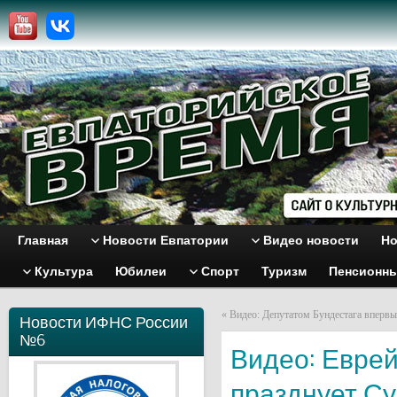
Главная
Новости Евпатории
Видео новости
Но
Культура
Юбилеи
Спорт
Туризм
Пенсионн
«
Видео: Депутатом Бундестага впервы
Новости ИФНС России
№6
Видео: Евре
празднует Су