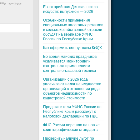
"> <cite> 
Евпаторийская Детская школа
искусств: выпускной — 2026
Особенности применения
специальных налоговых режимов
в сельскохозяйственной отрасли
обсудят на вебинаре УФНС
России по Республике Крым
Как оформить смену главы К(Ф)Х
Во время майских праздников
усиливается мониторинг и
контроль за применением
контрольно-кассовой техники
Организации с 2026 года
уплачивают налог на имущество
организаций в отношении ряда
объектов недвижимости по
кадастровой стоимости
Представители УФНС России по
Республике Крым расскажут о
налоговой декларации по НДС
ФНС России перешло на новые
криптографические стандарты
Проверить наличие льгот по