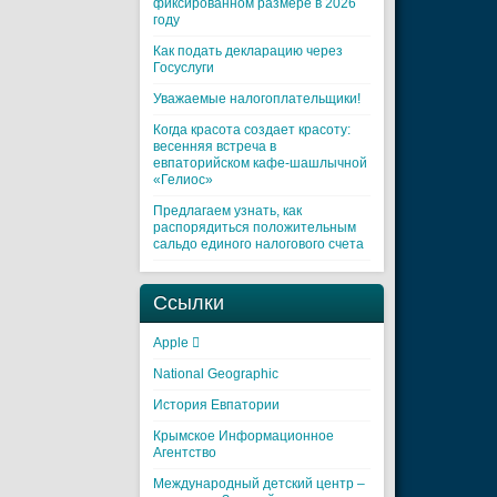
фиксированном размере в 2026
году
Как подать декларацию через
Госуслуги
Уважаемые налогоплательщики!
Когда красота создает красоту:
весенняя встреча в
евпаторийском кафе-шашлычной
«Гелиос»
Предлагаем узнать, как
распорядиться положительным
сальдо единого налогового счета
Ссылки
Apple 
National Geographic
История Евпатории
Крымское Информационное
Агентство
Международный детский центр –