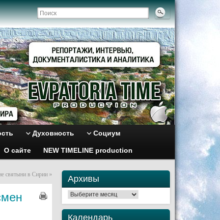
ость
Духовность
Социум
О сайте
NEW TIMELINE production
ие святыни в Сирии
»
Архивы
смен
Архивы
Календарь