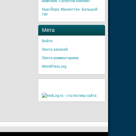
комплекс «Золотой ключик»
Нью-Йорк, Манхеттен. Большой
тур
Мета
Войти
Лента записей
Лента комментариев
WordPress.org