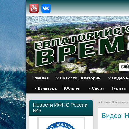
Главная
Новости Евпатории
Видео н
Культура
Юбилеи
Спорт
Туризм
«
Видео: В Бристоле 
Новости ИФНС России
№6
Видео: 