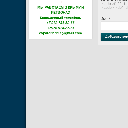

<a href="" ti
МЫ РАБОТАЕМ В КРЫМУ И
<code> <del d
РЕГИОНАХ
Контактный телефон:
Имя:
*
+7 978 731-52-66
+7978 574-27-25
evpatoriatime@gmail.com