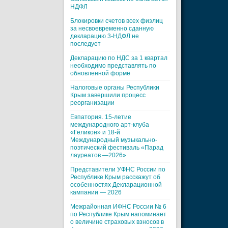
НДФЛ
Блокировки счетов всех физлиц
за несвоевременно сданную
декларацию 3-НДФЛ не
последует
Декларацию по НДС за 1 квартал
необходимо представлять по
обновленной форме
Налоговые органы Республики
Крым завершили процесс
реорганизации
Евпатория. 15-летие
международного арт-клуба
«Геликон» и 18-й
Международный музыкально-
поэтический фестиваль «Парад
лауреатов —2026»
Представители УФНС России по
Республике Крым расскажут об
особенностях Декларационной
кампании — 2026
Межрайонная ИФНС России № 6
по Республике Крым напоминает
о величине страховых взносов в