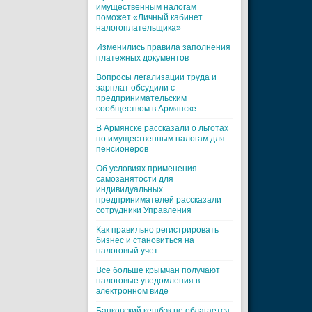
имущественным налогам
поможет «Личный кабинет
налогоплательщика»
Изменились правила заполнения
платежных документов
Вопросы легализации труда и
зарплат обсудили с
предпринимательским
сообществом в Армянске
В Армянске рассказали о льготах
по имущественным налогам для
пенсионеров
Об условиях применения
самозанятости для
индивидуальных
предпринимателей рассказали
сотрудники Управления
Как правильно регистрировать
бизнес и становиться на
налоговый учет
Все больше крымчан получают
налоговые уведомления в
электронном виде
Банковский кешбэк не облагается