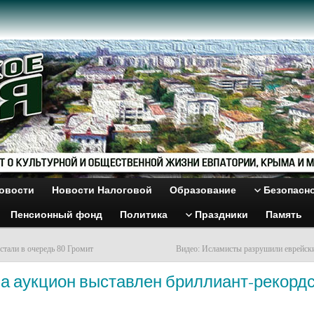
овости
Новости Налоговой
Образование
Безопасн
Пенсионный фонд
Политика
Праздники
Память
стали в очередь 80 Громит
Видео: Исламисты разрушили еврейск
На аукцион выставлен бриллиант-рекорд