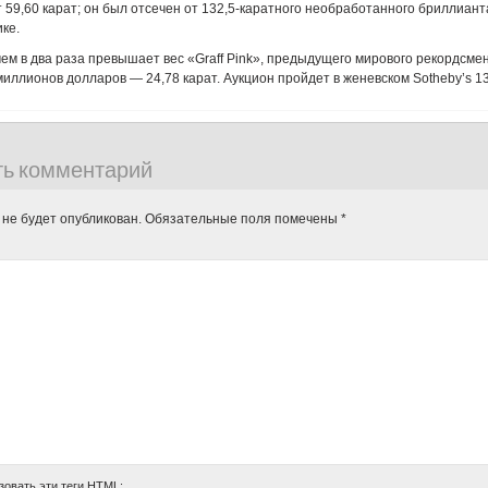
ит 59,60 карат; он был отсечен от 132,5-каратного необработанного бриллиант
ке.
чем в два раза превышает вес «Graff Pink», предыдущего мирового рекордсмен
 миллионов долларов — 24,78 карат. Аукцион пройдет в женевском Sotheby’s 1
ть комментарий
 не будет опубликован.
Обязательные поля помечены
*
зовать эти теги
HTML
: