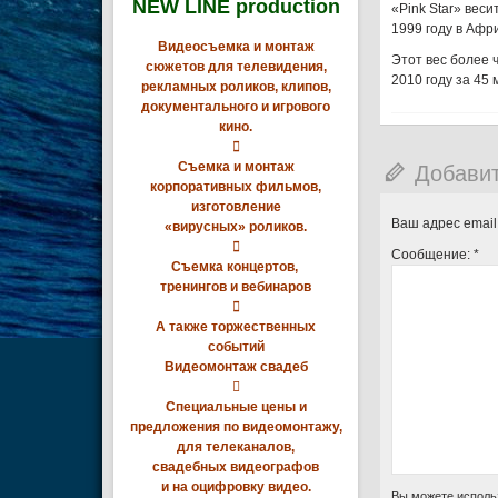
NEW LINE production
«Pink Star» вес
1999 году в Афри
Видеосъемка и монтаж
Этот вес более 
сюжетов для телевидения,
2010 году за 45
рекламных роликов, клипов,
документального и игрового
кино.

Съемка и монтаж
Добави
корпоративных фильмов,
изготовление
Ваш адрес email
«вирусных» роликов.

Сообщение:
*
Съемка концертов,
тренингов и вебинаров

А также торжественных
событий
Видеомонтаж свадеб

Специальные цены и
предложения по видеомонтажу,
для телеканалов,
свадебных видеографов
и на оцифровку видео.
Вы можете исполь