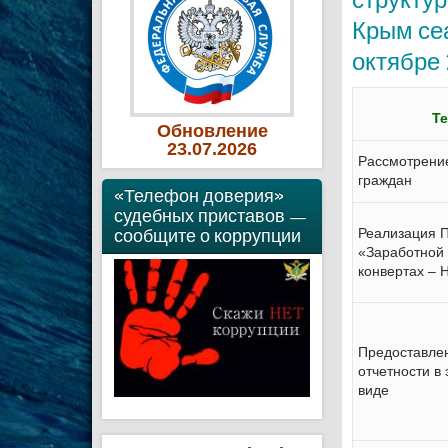
Крым се
октябре 
Т
Обновление
23
.07
.2026
Рассмотрени
граждан
«Телефон доверия»
судебных приставов —
сообщите о коррупции
Реализация 
«Заработной 
конвертах – 
Предоставле
отчетности в
виде