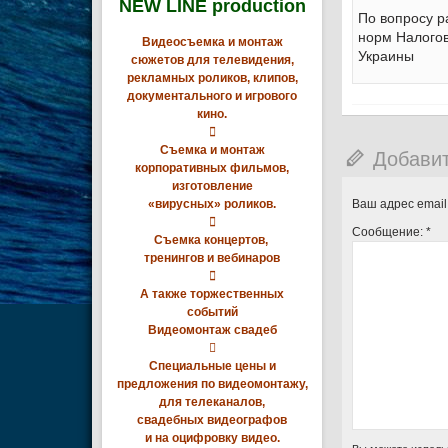
NEW LINE production
По вопросу р
норм Налогов
Видеосъемка и монтаж
Украины
сюжетов для телевидения,
рекламных роликов, клипов,
документального и игрового
кино.

Съемка и монтаж
Добави
корпоративных фильмов,
изготовление
«вирусных» роликов.
Ваш адрес email

Сообщение:
*
Съемка концертов,
тренингов и вебинаров

А также торжественных
событий
Видеомонтаж свадеб

Специальные цены и
предложения по видеомонтажу,
для телеканалов,
свадебных видеографов
и на оцифровку видео.