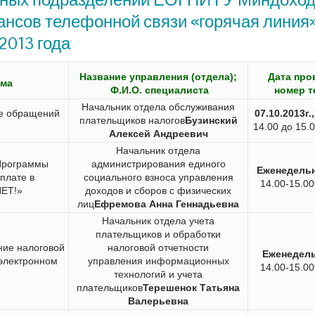
ансов телефонной связи «горячая линия»
2013 года
Название управления (отдела);
Дата про
ема
Ф.И.О. специалиста
номер т
Начальник отдела обслуживания
е обращений
07.10.2013г.,
плательщиков налогов
Бузинский
14.00 до 15.
Алексей Андреевич
Начальник отдела
Программы
администрирования единого
Еженедельн
плате в
социального взноса управления
14.00-15.00
НЕТ!»
доходов и сборов с физических
лиц
Ефремова Анна Геннадьевна
Начальник отдела учета
плательщиков и обработки
ние налоговой
налоговой отчетности
Еженедель
 электронном
управления
информационных
14.00-15.00
технологий и учета
плательщиков
Терешенок Татьяна
Валерьевна