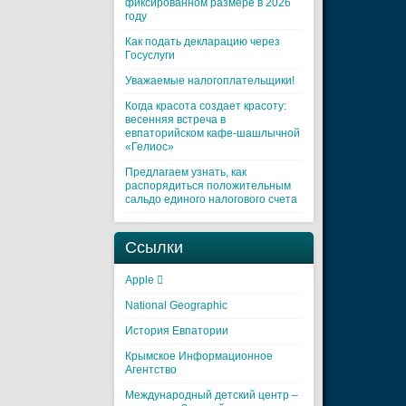
фиксированном размере в 2026
году
Как подать декларацию через
Госуслуги
Уважаемые налогоплательщики!
Когда красота создает красоту:
весенняя встреча в
евпаторийском кафе-шашлычной
«Гелиос»
Предлагаем узнать, как
распорядиться положительным
сальдо единого налогового счета
Ссылки
Apple 
National Geographic
История Евпатории
Крымское Информационное
Агентство
Международный детский центр –