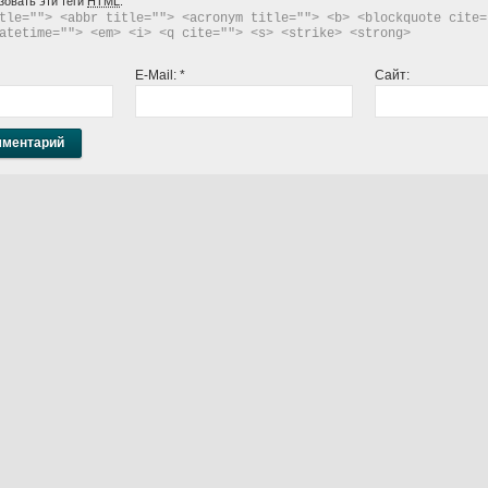
зовать эти теги
HTML
:
tle=""> <abbr title=""> <acronym title=""> <b> <blockquote cite="
atetime=""> <em> <i> <q cite=""> <s> <strike> <strong> 
E-Mail:
*
Сайт: