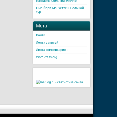
комплекс «Золотой ключик»
Нью-Йорк, Манхеттен. Большой
тур
Мета
Войти
Лента записей
Лента комментариев
WordPress.org