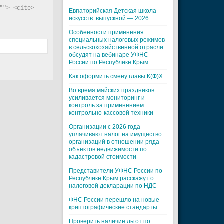
"> <cite> 
Евпаторийская Детская школа
искусств: выпускной — 2026
Особенности применения
специальных налоговых режимов
в сельскохозяйственной отрасли
обсудят на вебинаре УФНС
России по Республике Крым
Как оформить смену главы К(Ф)Х
Во время майских праздников
усиливается мониторинг и
контроль за применением
контрольно-кассовой техники
Организации с 2026 года
уплачивают налог на имущество
организаций в отношении ряда
объектов недвижимости по
кадастровой стоимости
Представители УФНС России по
Республике Крым расскажут о
налоговой декларации по НДС
ФНС России перешло на новые
криптографические стандарты
Проверить наличие льгот по