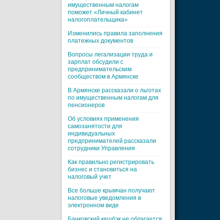
имущественным налогам
поможет «Личный кабинет
налогоплательщика»
Изменились правила заполнения
платежных документов
Вопросы легализации труда и
зарплат обсудили с
предпринимательским
сообществом в Армянске
В Армянске рассказали о льготах
по имущественным налогам для
пенсионеров
Об условиях применения
самозанятости для
индивидуальных
предпринимателей рассказали
сотрудники Управления
Как правильно регистрировать
бизнес и становиться на
налоговый учет
Все больше крымчан получают
налоговые уведомления в
электронном виде
Банковский кешбэк не облагается