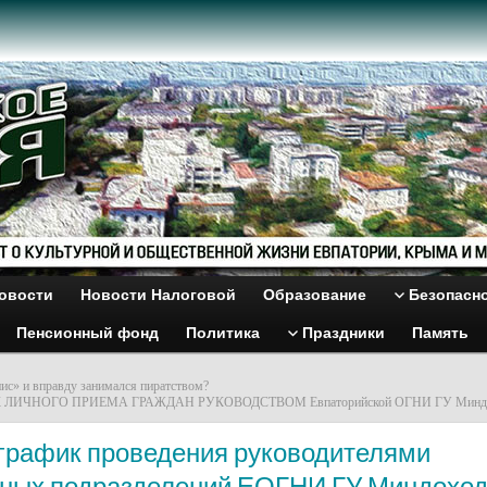
овости
Новости Налоговой
Образование
Безопасн
Пенсионный фонд
Политика
Праздники
Память
пис» и вправду занимался пиратством?
 ЛИЧНОГО ПРИЕМА ГРАЖДАН РУКОВОДСТВОМ Евпаторийской ОГНИ ГУ Миндох
график проведения руководителями
рных подразделений ЕОГНИ ГУ Миндоход