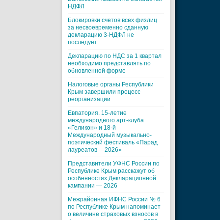
НДФЛ
Блокировки счетов всех физлиц
за несвоевременно сданную
декларацию 3-НДФЛ не
последует
Декларацию по НДС за 1 квартал
необходимо представлять по
обновленной форме
Налоговые органы Республики
Крым завершили процесс
реорганизации
Евпатория. 15-летие
международного арт-клуба
«Геликон» и 18-й
Международный музыкально-
поэтический фестиваль «Парад
лауреатов —2026»
Представители УФНС России по
Республике Крым расскажут об
особенностях Декларационной
кампании — 2026
Межрайонная ИФНС России № 6
по Республике Крым напоминает
о величине страховых взносов в