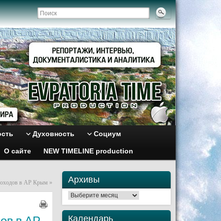
ость
Духовность
Социум
О сайте
NEW TIMELINE production
Архивы
одов в АР Крым
»
Архивы
Календарь
ов в АР