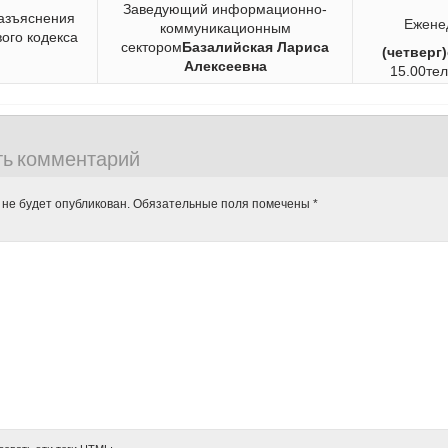
Заведующий информационно-
азъяснения
Ежене
коммуникационным
ого кодекса
сектором
Базалийская Лариса
(четверг)
Алексеевна
15.00
тел
ть комментарий
 не будет опубликован.
Обязательные поля помечены
*