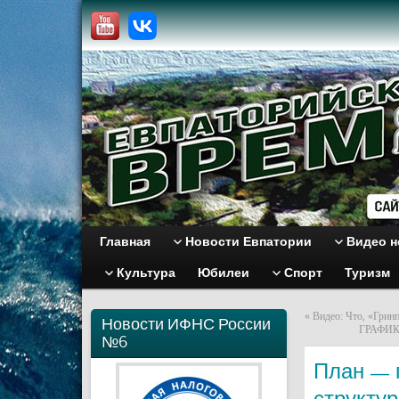
Главная
Новости Евпатории
Видео н
Культура
Юбилеи
Спорт
Туризм
«
Видео: Что, «Грин
Новости ИФНС России
ГРАФИК
№6
План — 
структу