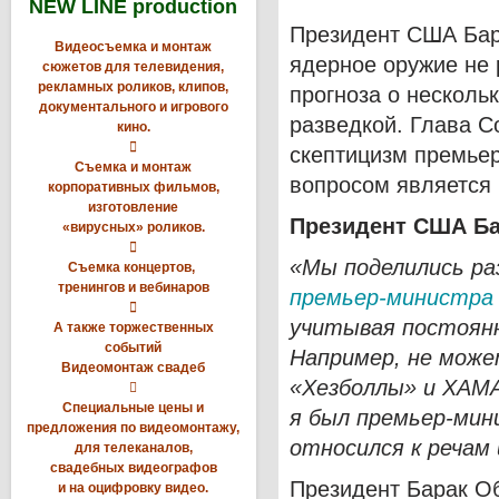
NEW LINE production
Президент США Бар
Видеосъемка и монтаж
ядерное оружие не 
сюжетов для телевидения,
рекламных роликов, клипов,
прогноза о несколь
документального и игрового
разведкой. Глава С
кино.

скептицизм премьер
Съемка и монтаж
вопросом является 
корпоративных фильмов,
изготовление
Президент США Ба
«вирусных» роликов.

«Мы поделились ра
Съемка концертов,
тренингов и вебинаров
премьер-министра 

учитывая постоянн
А также торжественных
событий
Например, не може
Видеомонтаж свадеб
«Хезболлы» и ХАМА

Специальные цены и
я был премьер-мин
предложения по видеомонтажу,
относился к речам
для телеканалов,
свадебных видеографов
Президент Барак Об
и на оцифровку видео.