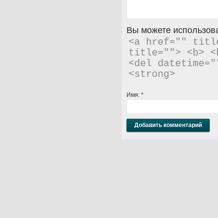
Вы можете использова
<a href="" titl
title=""> <b> <
<del datetime="
<strong> 
Имя:
*