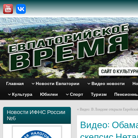
Главная
Новости Евпатории
Видео новости
Но
Культура
Юбилеи
Спорт
Туризм
Пенсионн
«
Видео: В Лондоне открыли Еврейски
Новости ИФНС России
№6
Видео: Обам
скепсис Нета