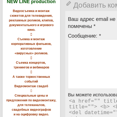
NEW LINE production
Добавить к
Видеосъемка и монтаж
сюжетов для телевидения,
Ваш адрес email не
рекламных роликов, клипов,
документального и игрового
помечены
*
кино.

Сообщение:
*
Съемка и монтаж
корпоративных фильмов,
изготовление
«вирусных» роликов.

Съемка концертов,
тренингов и вебинаров

А также торжественных
событий
Видеомонтаж свадеб

Вы можете использова
Специальные цены и
предложения по видеомонтажу,
<a href="" titl
для телеканалов,
title=""> <b> <
свадебных видеографов
<del datetime="
и на оцифровку видео.