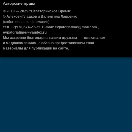
Авторские права
© 2010 — 2025 "Евпаторийское Время"
© Алексей Гладков и Валентина Лавренко
(собственная информация)
тел. +7(978)574-27-25. E-mail: evpatoriatime@mail.com ,
evpatoriatime@yandex.ru
Мы искренне благодарны нашим друзьям — телеканалам
и медиакомпаниям, любезно предоставившим свои
материалы для публикации на сайте.