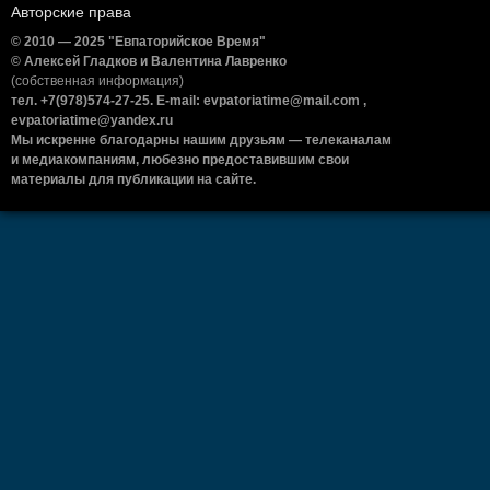
Авторские права
© 2010 — 2025 "Евпаторийское Время"
© Алексей Гладков и Валентина Лавренко
(собственная информация)
тел. +7(978)574-27-25. E-mail: evpatoriatime@mail.com ,
evpatoriatime@yandex.ru
Мы искренне благодарны нашим друзьям — телеканалам
и медиакомпаниям, любезно предоставившим свои
материалы для публикации на сайте.