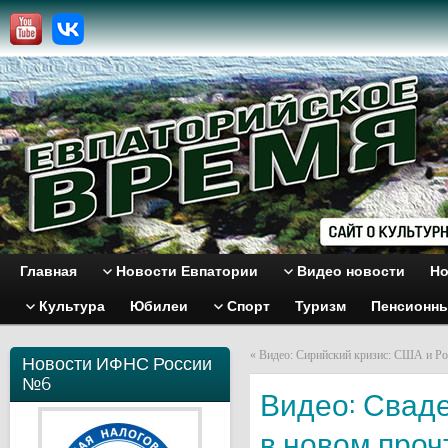
Главная
Новости Евпатории
Видео новости
Но
Культура
Юбилеи
Спорт
Туризм
Пенсионн
«
Видео: Сирийский кризис: США и Рос
Новости ИФНС России
№6
Видео: Свад
в новом проч