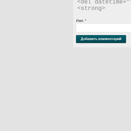
<del datetime="
<strong> 
Имя:
*