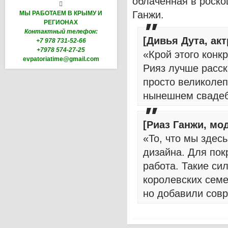
облаченная в роско

Ганжи.
МЫ РАБОТАЕМ В КРЫМУ И
РЕГИОНАХ
Контактный телефон:
[Дивья Дута, ак
+7 978 731-52-66
+7978 574-27-25
«Крой этого конк
evpatoriatime@gmail.com
Рияз лучше расск
просто великолеп
нынешнем свадеб
[Риаз Ганжи, мо
«То, что мы здес
дизайна. Для пок
работа. Такие си
королевских семе
но добавили совр