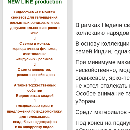
NEW LINE production
Видеосъемка и монтаж
сюжетов для телевидения,
рекламных роликов, клипов,
В рамках Недели с
документального и игрового
коллекцию нарядов
кино.

В основу коллекции
Съемка и монтаж
корпоративных фильмов,
семей Индии, однак
изготовление
«вирусных» роликов.
При минимуме макия

несвойственно, мо
Съемка концертов,
тренингов и вебинаров
оранжевом, ярко-пе

не хотел отвлекать
А также торжественных
событий
Особое внимание т
Видеомонтаж свадеб
уборам.

Специальные цены и
Среди материалов –
предложения по видеомонтажу,
для телеканалов,
Под конец на подиу
свадебных видеографов
и на оцифровку видео.