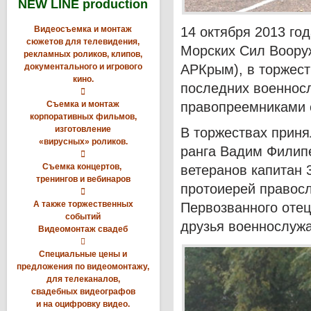
NEW LINE production
Видеосъемка и монтаж
14 октября 2013 го
сюжетов для телевидения,
Морских Сил Вооруж
рекламных роликов, клипов,
документального и игрового
АРКрым), в торжест
кино.
последних военнос

Съемка и монтаж
правопреемниками 
корпоративных фильмов,
изготовление
В торжествах прин
«вирусных» роликов.
ранга Вадим Филип

Съемка концертов,
ветеранов капитан 3
тренингов и вебинаров
протоиерей правосл

А также торжественных
Первозванного отец
событий
друзья военнослуж
Видеомонтаж свадеб

Специальные цены и
предложения по видеомонтажу,
для телеканалов,
свадебных видеографов
и на оцифровку видео.