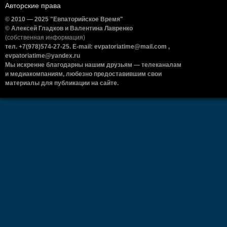
Авторские права
© 2010 — 2025 "Евпаторийское Время"
© Алексей Гладков и Валентина Лавренко
(собственная информация)
тел. +7(978)574-27-25. E-mail: evpatoriatime@mail.com ,
evpatoriatime@yandex.ru
Мы искренне благодарны нашим друзьям — телеканалам
и медиакомпаниям, любезно предоставившим свои
материалы для публикации на сайте.