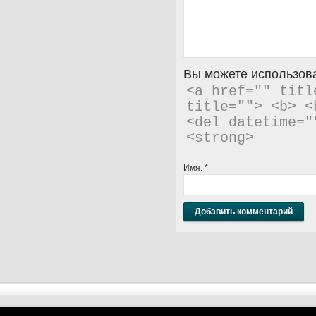
Вы можете использова
<a href="" titl
title=""> <b> <
<del datetime="
<strong> 
Имя:
*