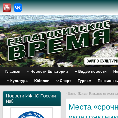
Главная
Новости Евпатории
Видео новости
Но
Культура
Юбилеи
Спорт
Туризм
Пенсионн
«
Видео: Жители Бирюлева не верят вл
Новости ИФНС России
№6
Места «срочн
«контрактник