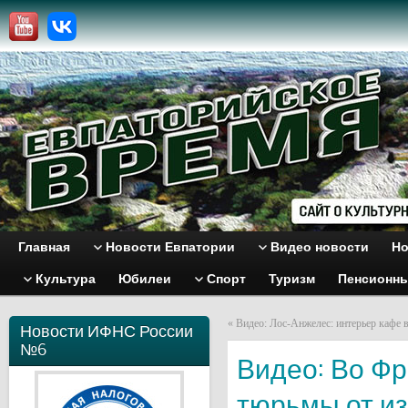
Главная
Новости Евпатории
Видео новости
Но
Культура
Юбилеи
Спорт
Туризм
Пенсионн
«
Видео: Лос-Анжелес: интерьер кафе в
Новости ИФНС России
№6
Видео: Во Фр
тюрьмы от из