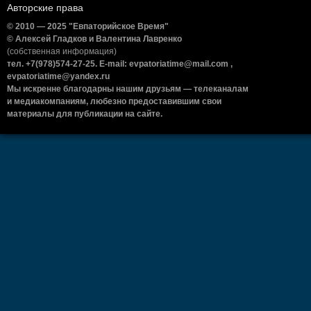
Авторские права
© 2010 — 2025 "Евпаторийское Время"
© Алексей Гладков и Валентина Лавренко
(собственная информация)
тел. +7(978)574-27-25. E-mail: evpatoriatime@mail.com ,
evpatoriatime@yandex.ru
Мы искренне благодарны нашим друзьям — телеканалам
и медиакомпаниям, любезно предоставившим свои
материалы для публикации на сайте.