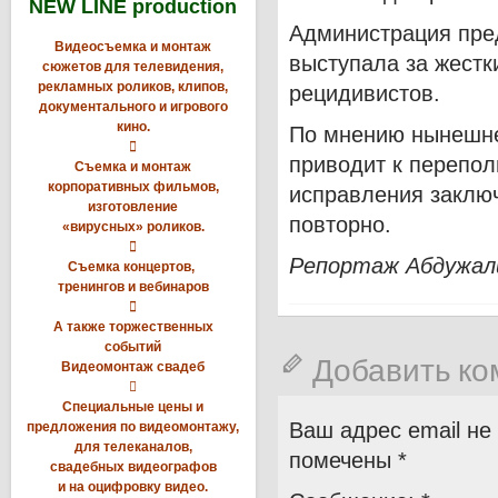
NEW LINE production
Администрация пре
Видеосъемка и монтаж
выступала за жестк
сюжетов для телевидения,
рекламных роликов, клипов,
рецидивистов.
документального и игрового
кино.
По мнению нынешнег

приводит к перепол
Съемка и монтаж
корпоративных фильмов,
исправления заклю
изготовление
повторно.
«вирусных» роликов.

Репортаж Абдужали
Съемка концертов,
тренингов и вебинаров

А также торжественных
событий
Добавить к
Видеомонтаж свадеб

Специальные цены и
Ваш адрес email не
предложения по видеомонтажу,
для телеканалов,
помечены
*
свадебных видеографов
и на оцифровку видео.