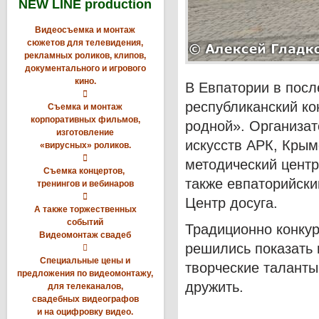
NEW LINE production
Видеосъемка и монтаж
сюжетов для телевидения,
рекламных роликов, клипов,
документального и игрового
кино.
В Евпатории в пос

республиканский кон
Съемка и монтаж
корпоративных фильмов,
родной». Организат
изготовление
искусств АРК, Крым
«вирусных» роликов.

методический центр
Съемка концертов,
также евпаторийски
тренингов и вебинаров

Центр досуга.
А также торжественных
событий
Традиционно конкур
Видеомонтаж свадеб
решились показать 

Специальные цены и
творческие таланты,
предложения по видеомонтажу,
дружить.
для телеканалов,
свадебных видеографов
и на оцифровку видео.