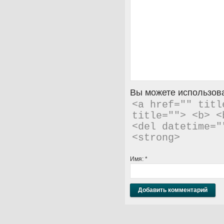
Вы можете использова
<a href="" titl
title=""> <b> <
<del datetime="
<strong> 
Имя:
*