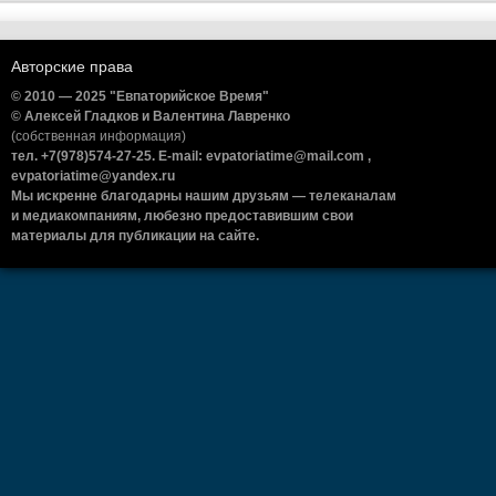
Авторские права
© 2010 — 2025 "Евпаторийское Время"
© Алексей Гладков и Валентина Лавренко
(собственная информация)
тел. +7(978)574-27-25. E-mail: evpatoriatime@mail.com ,
evpatoriatime@yandex.ru
Мы искренне благодарны нашим друзьям — телеканалам
и медиакомпаниям, любезно предоставившим свои
материалы для публикации на сайте.