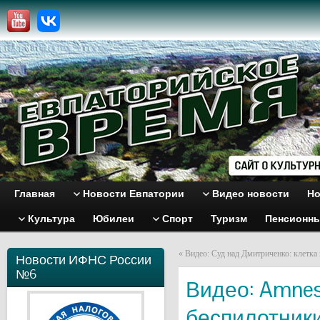
Главная
Новости Евпатории
Видео новости
Но
Культура
Юбилеи
Спорт
Туризм
Пенсионн
«
Видео: Cуд над Дмитриченко: клетка
Новости ИФНС России
№6
Видео: Amnes
беспилотник