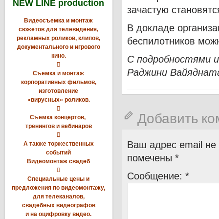
NEW LINE production
зачастую становятс
Видеосъемка и монтаж
В докладе организа
сюжетов для телевидения,
рекламных роликов, клипов,
беспилотников мож
документального и игрового
кино.
С подробностями и

Раджини Вайяднат
Съемка и монтаж
корпоративных фильмов,
изготовление
«вирусных» роликов.

Добавить к
Съемка концертов,
тренингов и вебинаров

Ваш адрес email не
А также торжественных
событий
помечены
*
Видеомонтаж свадеб

Сообщение:
*
Специальные цены и
предложения по видеомонтажу,
для телеканалов,
свадебных видеографов
и на оцифровку видео.