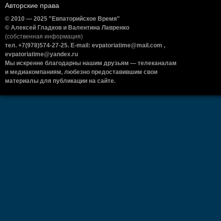
Авторские права
© 2010 — 2025 "Евпаторийское Время"
© Алексей Гладков и Валентина Лавренко
(собственная информация)
тел. +7(978)574-27-25. E-mail: evpatoriatime@mail.com ,
evpatoriatime@yandex.ru
Мы искренне благодарны нашим друзьям — телеканалам
и медиакомпаниям, любезно предоставившим свои
материалы для публикации на сайте.