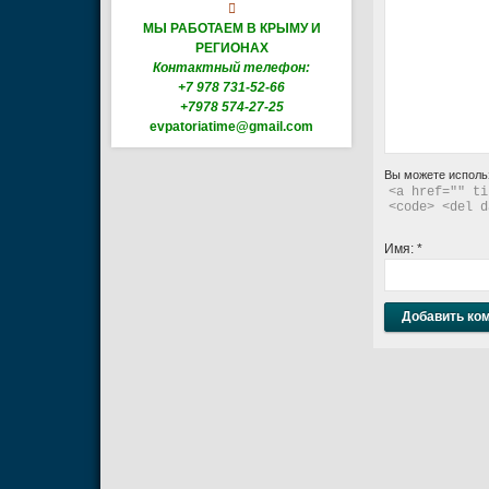

МЫ РАБОТАЕМ В КРЫМУ И
РЕГИОНАХ
Контактный телефон:
+7 978 731-52-66
+7978 574-27-25
evpatoriatime@gmail.com
Вы можете исполь
<a href="" ti
<code> <del d
Имя:
*