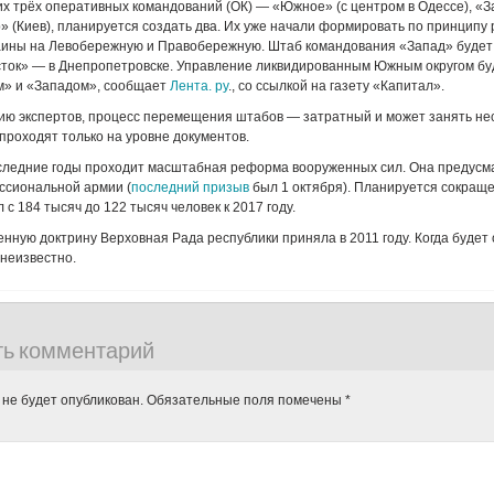
х трёх оперативных командований (ОК) — «Южное» (с центром в Одессе), «
р» (Киев), планируется создать два. Их уже начали формировать по принципу
аины на Левобережную и Правобережную. Штаб командования «Запад» будет 
сток» — в Днепропетровске. Управление ликвидированным Южным округом бу
м» и «Западом», сообщает
Лента. ру
., со ссылкой на газету «Капитал».
ию экспертов, процесс перемещения штабов — затратный и может занять неск
проходят только на уровне документов.
оследние годы проходит масштабная реформа вооруженных сил. Она предусм
ссиональной армии (
последний призыв
был 1 октября). Планируется сокращ
с 184 тысяч до 122 тысяч человек к 2017 году.
ную доктрину Верховная Рада республики приняла в 2011 году. Когда будет
 неизвестно.
ть комментарий
 не будет опубликован.
Обязательные поля помечены
*