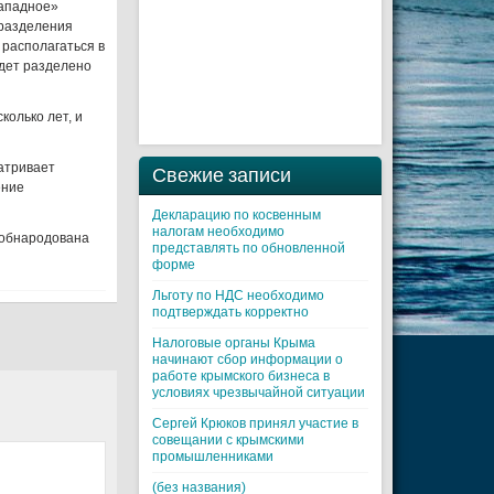
Западное»
 разделения
располагаться в
дет разделено
олько лет, и
атривает
Свежие записи
ение
Декларацию по косвенным
налогам необходимо
 обнародована
представлять по обновленной
форме
Льготу по НДС необходимо
подтверждать корректно
Налоговые органы Крыма
начинают сбор информации о
работе крымского бизнеса в
условиях чрезвычайной ситуации
Cергей Крюков принял участие в
совещании с крымскими
промышленниками
(без названия)