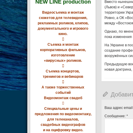
NEW LINE production
Вместо нынешни
(Львов) и «Севе
Видеосъемка и монтаж
территории Укр
сюжетов для телевидения,
Ровно, а ОК «Во
рекламных роликов, клипов,
между «Востоко
документального и игрового
Однако, по мнен
кино.
пока изменения 

Съемка и монтаж
На Украине в п
корпоративных фильмов,
создание профе
изготовление
вооружённых сил 
«вирусных» роликов.
Предыдущую воен

новая доктрина,
Съемка концертов,
тренингов и вебинаров

А также торжественных
событий
Добави
Видеомонтаж свадеб

Ваш адрес email
Специальные цены и
предложения по видеомонтажу,
Сообщение:
*
для телеканалов,
свадебных видеографов
и на оцифровку видео.