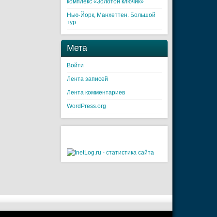
комплекс «Золотой ключик»
Нью-Йорк, Манхеттен. Большой
тур
Мета
Войти
Лента записей
Лента комментариев
WordPress.org