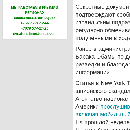

Секретные документы
МЫ РАБОТАЕМ В КРЫМУ И
РЕГИОНАХ
подтверждают сооб
Контактный телефон:
израильским подраз
+7 978 731-52-66
+7978 574-27-25
регулярно обменив
evpatoriatime@gmail.com
полученными в ход
Ранее в администр
Барака Обамы по д
разведки и благода
информации.
Статья в New York 
шпионского скандал
Агентство национа
Америки
прослушив
включая мобильный
На прошлой неделе