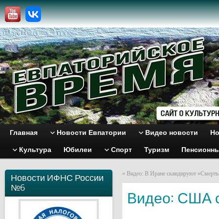
Главная
Новости Евпатории
Видео новости
Но
Культура
Юбилеи
Спорт
Туризм
Пенсионн
«
Видео: В Иране скандируют «Смерт
Новости ИФНС России
№6
Видео: США 