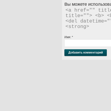
Вы можете использова
<a href="" titl
title=""> <b> <
<del datetime="
<strong> 
Имя:
*