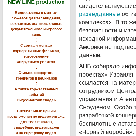
NEW LINE production
свидетельствующие
Видеосъемка и монтаж
разведданные
об из
сюжетов для телевидения,
комплексах. В то ж
рекламных роликов, клипов,
документального и игрового
безопасности и изр
кино.
исходной информац

Съемка и монтаж
Америки не подтвер
корпоративных фильмов,
данные.
изготовление
«вирусных» роликов.
АНБ собирало инфо

Съемка концертов,
проектах» Израиля,
тренингов и вебинаров
ссылается на мате

А также торжественных
сотрудником Центр
событий
управления и Аген
Видеомонтаж свадеб

Сноуденом. Особо 
Специальные цены и
разработкой концер
предложения по видеомонтажу,
для телеканалов,
беспилотные летат
свадебных видеографов
«Черный воробей».
и на оцифровку видео.