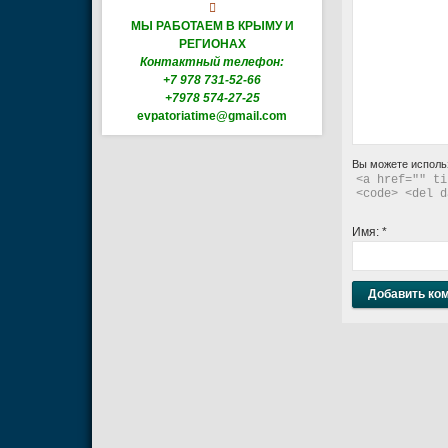

МЫ РАБОТАЕМ В КРЫМУ И
РЕГИОНАХ
Контактный телефон:
+7 978 731-52-66
+7978 574-27-25
evpatoriatime@gmail.com
Вы можете исполь
<a href="" ti
<code> <del d
Имя:
*