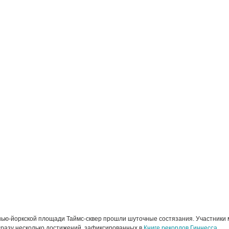
нью-йоркской площади Таймс-сквер прошли шуточные состязания. Участники
разу несколько достижений, зафиксированных в
Книге рекордов Гиннесса
.