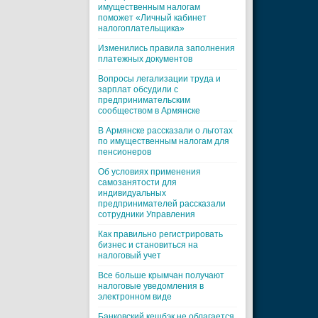
имущественным налогам
поможет «Личный кабинет
налогоплательщика»
Изменились правила заполнения
платежных документов
Вопросы легализации труда и
зарплат обсудили с
предпринимательским
сообществом в Армянске
В Армянске рассказали о льготах
по имущественным налогам для
пенсионеров
Об условиях применения
самозанятости для
индивидуальных
предпринимателей рассказали
сотрудники Управления
Как правильно регистрировать
бизнес и становиться на
налоговый учет
Все больше крымчан получают
налоговые уведомления в
электронном виде
Банковский кешбэк не облагается