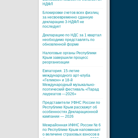
НДФЛ
Блокировки счетов всех физлиц
за несвоевременно сданную
декларацию 3-НДФЛ не
последует
Декларацию по НДС за 1 квартал
необходимо представлять по
обновленной форме
Налоговые органы Республики
Крым завершили процесс
реорганизации
Евпатория. 15-летие
международного арт-клуба
«Геликон» и 18-й
Международный музыкально-
поэтический фестиваль «Парад
лауреатов —2026»
Представители УФНС России по
Республике Крым расскажут об
особенностях Декларационной
кампании — 2026
Межрайонная ИФНС России № 6
по Республике Крым напоминает
о величине страховых взносов в