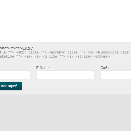
зовать эти теги
HTML
:
tle=""> <abbr title=""> <acronym title=""> <b> <blockquote cite="
atetime=""> <em> <i> <q cite=""> <s> <strike> <strong> 
E-Mail:
*
Сайт: