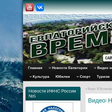
Главная
Новости Евпатории
Видео н
Культура
Юбилеи
Спорт
Туризм
«
Видео: В Великобр
Новости ИФНС России
№6
Видео: 