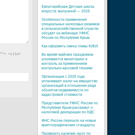
Евпаторийская Детская школа
искусств: выпускной — 2026
Особенности применения
специальных налоговых режимов
в сельскохозяйственной отрасли
обсудят на вебинаре УФНС
России по Республике Крым
Как оформить смену главы К(Ф)Х
"> <cite> 
Во время майских праздников
усиливается мониторинг и
контроль за применением
контрольно-кассовой техники
Организации с 2026 года
уплачивают налог на имущество
организаций в отношении ряда
объектов недвижимости по
кадастровой стоимости
Представители УФНС России по
Республике Крым расскажут о
налоговой декларации по НДС
ФНС России перешло на новые
криптографические стандарты
Проверить наличие льгот по