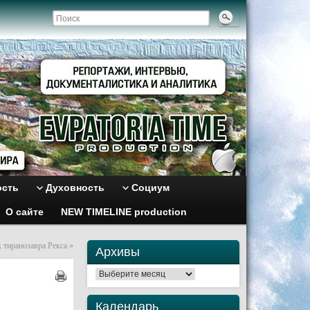
ость
Духовность
Социум
О сайте
NEW TIMELINE production
 тиранозавра Рекса
»
Архивы
Архивы
Календарь