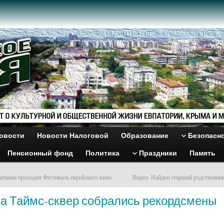
овости
Новости Налоговой
Образование
Безопасн
Пенсионный фонд
Политика
Праздники
Память
итании проходит Фестиваль еврейского кино
Видео: Найден старший родственник
На Таймс-сквер собрались рекордсмены