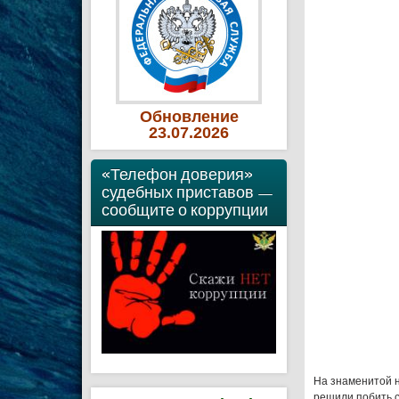
Обновление
23
.07
.2026
«Телефон доверия»
судебных приставов —
сообщите о коррупции
На знаменитой 
решили побить с