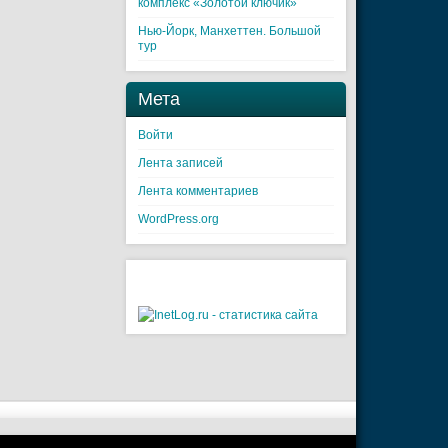
комплекс «Золотой ключик»
Нью-Йорк, Манхеттен. Большой
тур
Мета
Войти
Лента записей
Лента комментариев
WordPress.org