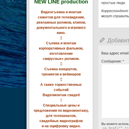
NEW LINE production
простые люди.
Корреспондент 
Видеосъемка и монтаж
могут справить
сюжетов для телевидения,
рекламных роликов, клипов,
документального и игрового
кино.

Добави
Съемка и монтаж
корпоративных фильмов,
Ваш адрес email
изготовление
«вирусных» роликов.
Сообщение:
*

Съемка концертов,
тренингов и вебинаров

А также торжественных
событий
Видеомонтаж свадеб

Специальные цены и
предложения по видеомонтажу,
для телеканалов,
свадебных видеографов
Вы можете исполь
и на оцифровку видео.
<a href="" ti