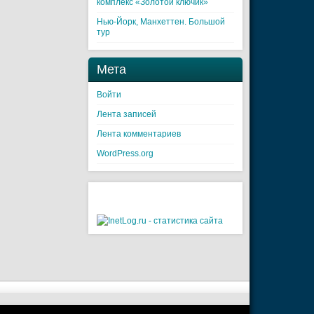
комплекс «Золотой ключик»
Нью-Йорк, Манхеттен. Большой
тур
Мета
Войти
Лента записей
Лента комментариев
WordPress.org