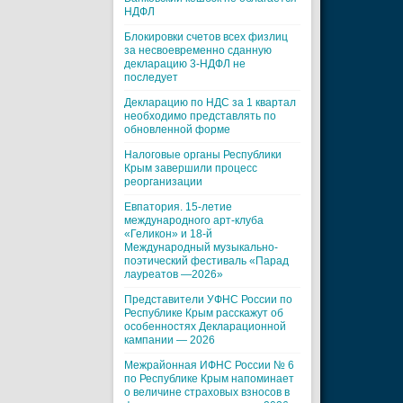
НДФЛ
Блокировки счетов всех физлиц
за несвоевременно сданную
декларацию 3-НДФЛ не
последует
Декларацию по НДС за 1 квартал
необходимо представлять по
обновленной форме
Налоговые органы Республики
Крым завершили процесс
реорганизации
Евпатория. 15-летие
международного арт-клуба
«Геликон» и 18-й
Международный музыкально-
поэтический фестиваль «Парад
лауреатов —2026»
Представители УФНС России по
Республике Крым расскажут об
особенностях Декларационной
кампании — 2026
Межрайонная ИФНС России № 6
по Республике Крым напоминает
о величине страховых взносов в