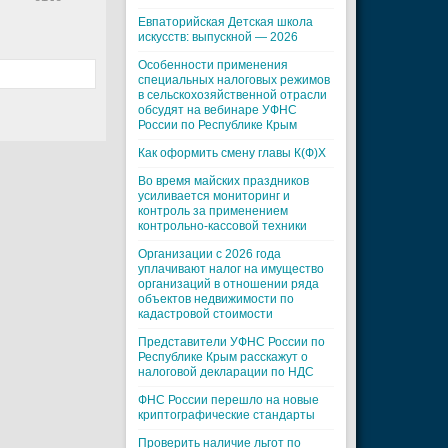
Евпаторийская Детская школа
искусств: выпускной — 2026
Особенности применения
специальных налоговых режимов
в сельскохозяйственной отрасли
обсудят на вебинаре УФНС
России по Республике Крым
Как оформить смену главы К(Ф)Х
Во время майских праздников
усиливается мониторинг и
контроль за применением
контрольно-кассовой техники
Организации с 2026 года
уплачивают налог на имущество
организаций в отношении ряда
объектов недвижимости по
кадастровой стоимости
Представители УФНС России по
Республике Крым расскажут о
налоговой декларации по НДС
ФНС России перешло на новые
криптографические стандарты
Проверить наличие льгот по