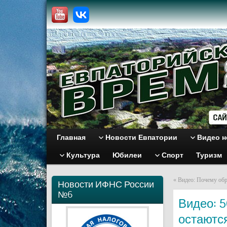
Главная
Новости Евпатории
Видео н
Культура
Юбилеи
Спорт
Туризм
«
Видео: Почему обр
Новости ИФНС России
№6
Видео: 5
остаютс