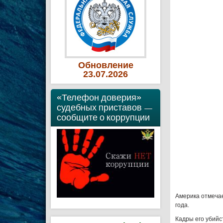
Обновление
23
.07
.2026
«Телефон доверия»
судебных приставов —
сообщите о коррупции
Америка отмечае
года.
Кадры его убийс