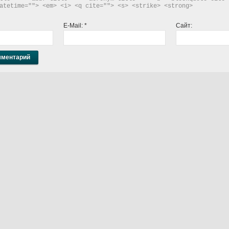
atetime=""> <em> <i> <q cite=""> <s> <strike> <strong> 
E-Mail:
*
Сайт: