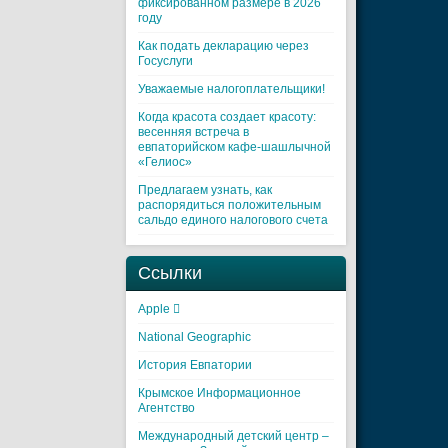
фиксированном размере в 2026
году
Как подать декларацию через
Госуслуги
Уважаемые налогоплательщики!
Когда красота создает красоту:
весенняя встреча в
евпаторийском кафе-шашлычной
«Гелиос»
Предлагаем узнать, как
распорядиться положительным
сальдо единого налогового счета
Ссылки
Apple 
National Geographic
История Евпатории
Крымское Информационное
Агентство
Международный детский центр –