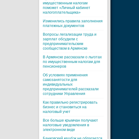
имущественным налогам
поможет «Личный кабинет
налогоплательщика»
Изменились правила заполнения
платежных документов
Вопросы легализации труда и
зарплат обсудили с
предпринимательским
сообществом в Армянске
В Армянске рассказали о льготах
по имущественным налогам для
пенсионеров
Об условиях применения
самозанятости для
индивидуальных
предпринимателей рассказали
сотрудники Управления
Как правильно регистрировать
бизнес и становиться на
налоговый учет
Все больше крымчан получают
налоговые уведомления в
электронном виде
Банковский кешбэк не облагается