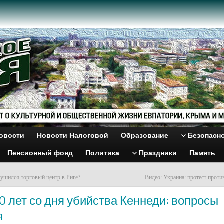
овости
Новости Налоговой
Образование
Безопасн
Пенсионный фонд
Политика
Праздники
Память
ушился торговый центр в Риге?
Видео: Украина: протест проти
0 лет со дня убийства Кеннеди: вопросы
я