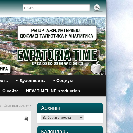
ость
Духовность
Социум
О сайте
NEW TIMELINE production
в «Евро-разворота»
»
Архивы
Архивы
Календарь