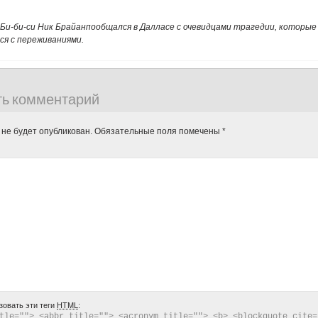
Би-би-си Ник Брайан
пообщался в Далласе с очевидцами трагедии, которые 
ся с переживаниями.
ть комментарий
 не будет опубликован.
Обязательные поля помечены
*
зовать эти теги
HTML
:
tle=""> <abbr title=""> <acronym title=""> <b> <blockquote cite="