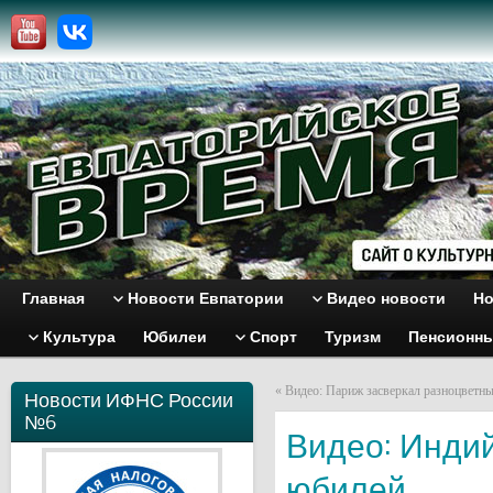
Главная
Новости Евпатории
Видео новости
Но
Культура
Юбилеи
Спорт
Туризм
Пенсионн
«
Видео: Париж засверкал разноцветн
Новости ИФНС России
№6
Видео: Индий
юбилей