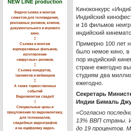
NEW LINE production
Киноконкурс «Инди
Видеосъемка и монтаж
Индийский кинофест
сюжетов для телевидения,
рекламных роликов, клипов,
и 16 фильмов неиг
документального и игрового
индийский кинемат
кино.

Примерно 100 лет н
Съемка и монтаж
корпоративных фильмов,
было немое кино, в
изготовление
пор индийский кине
«вирусных» роликов.

стране ежегодно вы
Съемка концертов,
студиям два милли
тренингов и вебинаров

ежегодно.
А также торжественных
событий
Секретарь Минист
Видеомонтаж свадеб
Индии Бималь Джу

Специальные цены и
«Согласно последн
предложения по видеомонтажу,
для телеканалов,
13% ВВП страны. И
свадебных видеографов
до 19 процентов. 
и на оцифровку видео.