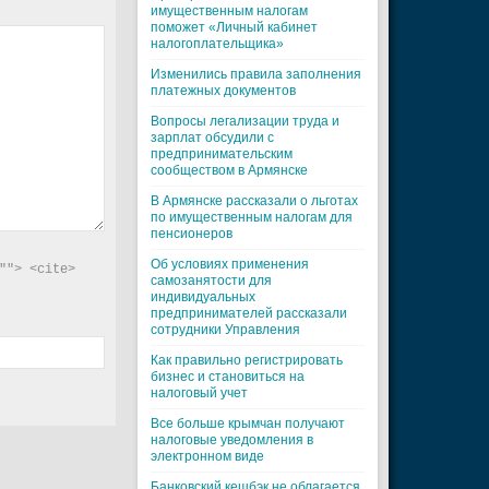
имущественным налогам
поможет «Личный кабинет
налогоплательщика»
Изменились правила заполнения
платежных документов
Вопросы легализации труда и
зарплат обсудили с
предпринимательским
сообществом в Армянске
В Армянске рассказали о льготах
по имущественным налогам для
пенсионеров
Об условиях применения
"> <cite> 
самозанятости для
индивидуальных
предпринимателей рассказали
сотрудники Управления
Как правильно регистрировать
бизнес и становиться на
налоговый учет
Все больше крымчан получают
налоговые уведомления в
электронном виде
Банковский кешбэк не облагается