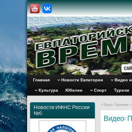
Главная
Новости Евпатории
Видео н
Культура
Юбилеи
Спорт
Туризм
«
Видео: Германия: 
Новости ИФНС России
№6
Видео: П