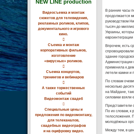
NEW LINE production
В ранние часы п
Видеосъемка и монтаж
продолжается мн
сюжетов для телевидения,
руководством Ни
рекламных роликов, клипов,
тысяч до миллио
документального и игрового
Украины, которы
кино.
евроинтеграции

Съемка и монтаж
Впрочем, есть с
корпоративных фильмов,
спровоцировали 
изготовление
здание городско
«вирусных» роликов.
Администрации п

применила к дем
Съемка концертов,
летели камни и 
тренингов и вебинаров
По словам очеви

несколько десят
А также торжественных
на Майдане, так
событий
силовики взяли 
Видеомонтаж свадеб

Представители о
Специальные цены и
По их словам, к
предложения по видеомонтажу,
телосложения. П
для телеканалов,
молодёжных орг
свадебных видеографов
Между тем, в це
и на оцифровку видео.