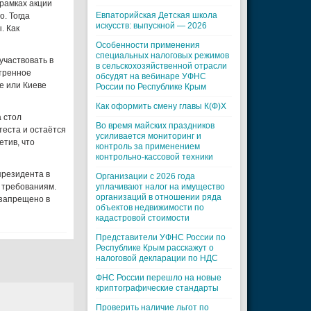
рамках акции
Евпаторийская Детская школа
. Тогда
искусств: выпускной — 2026
. Как
Особенности применения
специальных налоговых режимов
участвовать в
в сельскохозяйственной отрасли
стренное
обсудят на вебинаре УФНС
е или Киеве
России по Республике Крым
Как оформить смену главы К(Ф)Х
 стол
Во время майских праздников
теста и остаётся
усиливается мониторинг и
етив, что
контроль за применением
контрольно-кассовой техники
президента в
Организации с 2026 года
 требованиям.
уплачивают налог на имущество
организаций в отношении ряда
 запрещено в
объектов недвижимости по
кадастровой стоимости
Представители УФНС России по
Республике Крым расскажут о
налоговой декларации по НДС
ФНС России перешло на новые
криптографические стандарты
Проверить наличие льгот по