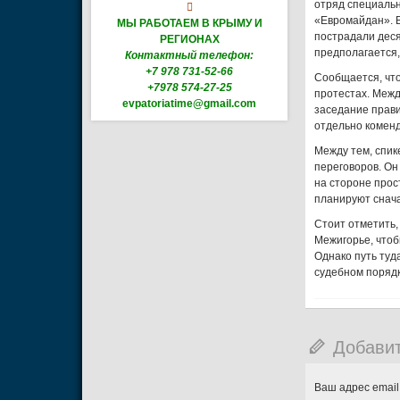
отряд специальн

«Евромайдан». В
МЫ РАБОТАЕМ В КРЫМУ И
пострадали деся
РЕГИОНАХ
предполагается,
Контактный телефон:
+7 978 731-52-66
Сообщается, что
+7978 574-27-25
протестах. Межд
evpatoriatime@gmail.com
заседание прави
отдельно коменд
Между тем, спик
переговоров. Он
на стороне прос
планируют снача
Стоит отметить,
Межигорье, чтоб
Однако путь туд
судебном порядк
Добави
Ваш адрес email