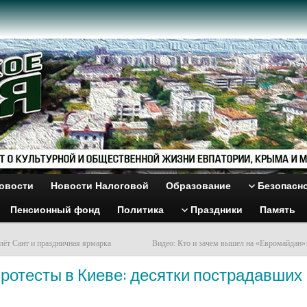
овости
Новости Налоговой
Образование
Безопасн
Пенсионный фонд
Политика
Праздники
Память
слёт Сант и праздничная ярмарка
Видео: Кто и зачем вышел на «Евромайдан»
ротесты в Киеве: десятки пострадавших