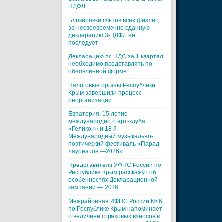
НДФЛ
Блокировки счетов всех физлиц
за несвоевременно сданную
декларацию 3-НДФЛ не
последует
Декларацию по НДС за 1 квартал
необходимо представлять по
обновленной форме
Налоговые органы Республики
Крым завершили процесс
реорганизации
Евпатория. 15-летие
международного арт-клуба
«Геликон» и 18-й
Международный музыкально-
поэтический фестиваль «Парад
лауреатов —2026»
Представители УФНС России по
Республике Крым расскажут об
особенностях Декларационной
кампании — 2026
Межрайонная ИФНС России № 6
по Республике Крым напоминает
о величине страховых взносов в