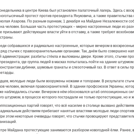
онедельника в центре Киева был установлен палаточный лагерь. Здесь с вос
оготысячный протест против президента Януковича, а также правительства
колая Азарова. По разным оценкам, 1 декабря на Майдане Незалежности соб
на человек. Большая часть протестующих – мирно настроенные люди из раз
е призывают действующие власти уйти в отставку, а также требуют возобнов
 страны.
реди собравшихся и радикально настроенные, которые вечером в воскресень
ряд стычек с правоохранительными органами. Так, днём было совершено на
й администрации: разбиты стёкла и выломаны двери. Кроме этого, стычки пр
резидента, где группа людей в масках попыталась пойти на здание штурмом
онстрантам дубинки, шумовые гранаты и слезоточивый газ. В ответ в силы п
петарды.
дцев, молодые люди были вооружены ножами и топорами. В результате стыч
ков человек, включая правоохранителей. В здании профсоюзов Украины, кото
же наблюдались стычки. Вечером в нём обосновался штаб оппозиционных сил
его штурмом, в процессе которого пострадали не только протестующие, но и 
ппозиционных партий говорят, что всё насилие в столице вызвано действиям
 радикальным действиям прибегают нанятые властями молодые люди спортив
ри этом некоторые очевидцы говорят, что стычки провоцируют представител
анизаций.
нтре Майдана протестующие занимаются разбором новогодней ёлки. Ранее, в