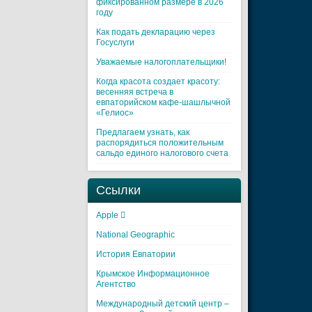
фиксированном размере в 2026
году
Как подать декларацию через
Госуслуги
Уважаемые налогоплательщики!
Когда красота создает красоту:
весенняя встреча в
евпаторийском кафе-шашлычной
«Гелиос»
Предлагаем узнать, как
распорядиться положительным
сальдо единого налогового счета
Ссылки
Apple 
National Geographic
История Евпатории
Крымское Информационное
Агентство
Международный детский центр –