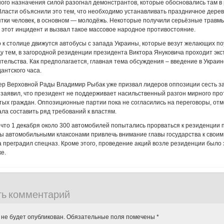
ого назначения силой разогнал демонстрантов, которые обосновались там в 
ласти объяснили это тем, что необходимо устанавливать праздничное дерево
тки человек, в основном — молодёжь. Некоторые получили серьёзные травмы
 этот инцидент и вызвал такое массовое народное противостояние.
 к столице движутся автобусы с запада Украины, которые везут желающих по
у тем, в загородной резиденции президента Виктора Януковича проходит эк
тельства. Как предполагается, главная тема обсуждения – введение в Украин
антского часа.
ер Верховной Рады Владимир Рыбак уже призвал лидеров оппозиции сесть за
 заявил, что президент не поддерживает насильственный разгон мирного про
тых граждан. Оппозиционные партии пока не согласились на переговоры, отм
ла составить ряд требований к властям.
 что 1 декабря около 300 автомобилей попытались прорваться к резиденции 
ы автомобильными клаксонами привлечь внимание главы государства к своим
а преградил спецназ. Кроме этого, проведение акций возле резиденции было
е.
ть комментарий
 не будет опубликован.
Обязательные поля помечены
*