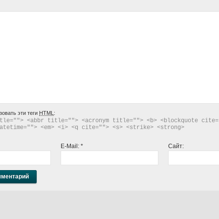
зовать эти теги
HTML
:
tle=""> <abbr title=""> <acronym title=""> <b> <blockquote cite="
atetime=""> <em> <i> <q cite=""> <s> <strike> <strong> 
E-Mail:
*
Сайт: