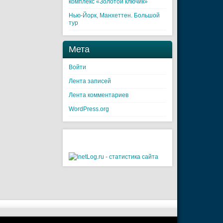
комплекс «Золотой ключик»
Нью-Йорк, Манхеттен. Большой
тур
Мета
Войти
Лента записей
Лента комментариев
WordPress.org