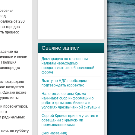
кресенья
 под
ралось от 230
ных городов
ить процесс
е
Свежие записи
падение на
оизошли и возле
Декларацию по косвенным
. Полиция
налогам необходимо
равопорядка
представлять по обновленной
форме
Льготу по НДС необходимо
ек пострадало
подтверждать корректно
рое находится
. Однако позже
Налоговые органы Крыма
журналисты.
начинают сбор информации о
работе крымского бизнеса в
и провокаторов.
условиях чрезвычайной ситуации
ного
Cергей Крюков принял участие в
и радикальных
совещании с крымскими
промышленниками
 ночь на субботу
(без названия)