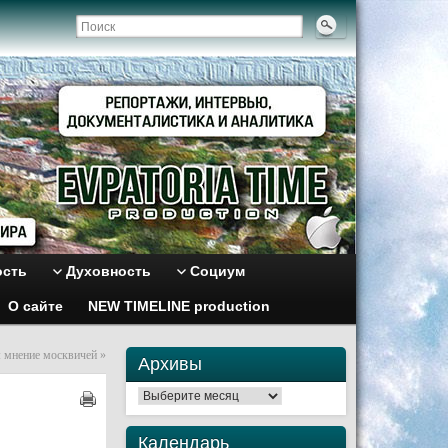
ость
Духовность
Социум
О сайте
NEW TIMELINE production
: мнение москвичей
»
Архивы
Архивы
Календарь