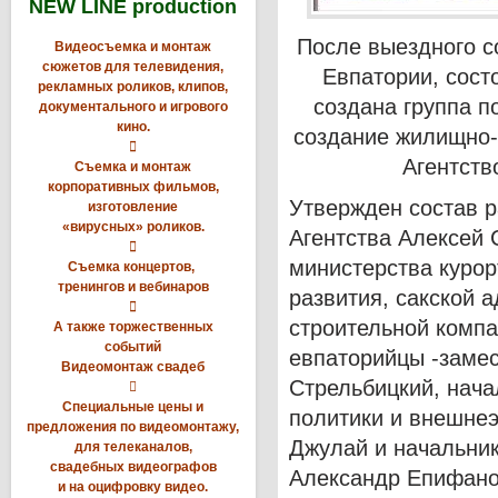
NEW LINE production
После выездного с
Видеосъемка и монтаж
сюжетов для телевидения,
Евпатории, сост
рекламных роликов, клипов,
создана группа п
документального и игрового
кино.
создание жилищно-

Агентств
Съемка и монтаж
корпоративных фильмов,
Утвержден состав р
изготовление
«вирусных» роликов.
Агентства Алексей 

министерства курор
Съемка концертов,
тренингов и вебинаров
развития, сакской

строительной компа
А также торжественных
событий
евпаторийцы -замес
Видеомонтаж свадеб
Стрельбицкий, нача

Специальные цены и
политики и внешнеэ
предложения по видеомонтажу,
Джулай и начальник
для телеканалов,
свадебных видеографов
Александр Епифано
и на оцифровку видео.