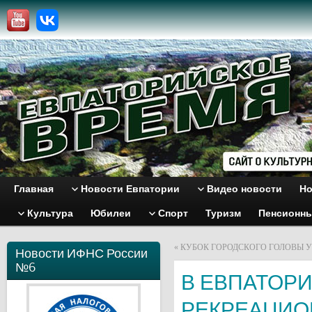
Главная
Новости Евпатории
Видео новости
Но
Культура
Юбилеи
Спорт
Туризм
Пенсионн
«
КУБОК ГОРОДСКОГО ГОЛОВЫ 
Новости ИФНС России
№6
В ЕВПАТОР
РЕКРЕАЦИО