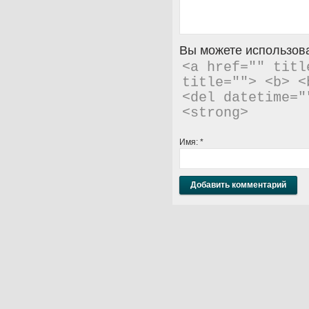
Вы можете использова
<a href="" titl
title=""> <b> <
<del datetime="
<strong> 
Имя:
*