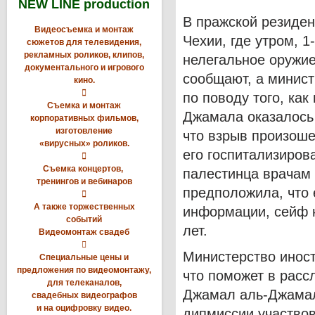
NEW LINE production
В пражской резиден
Видеосъемка и монтаж
Чехии, где утром, 
сюжетов для телевидения,
рекламных роликов, клипов,
нелегальное оружие
документального и игрового
сообщают, а минист
кино.

по поводу того, ка
Съемка и монтаж
Джамала оказалось
корпоративных фильмов,
изготовление
что взрыв произоше
«вирусных» роликов.
его госпитализиров

Съемка концертов,
палестинца врачам
тренингов и вебинаров
предположила, что 

А также торжественных
информации, сейф 
событий
лет.
Видеомонтаж свадеб

Министерство инос
Специальные цены и
предложения по видеомонтажу,
что поможет в расс
для телеканалов,
Джамал аль-Джамал 
свадебных видеографов
и на оцифровку видео.
дипмиссии участвова