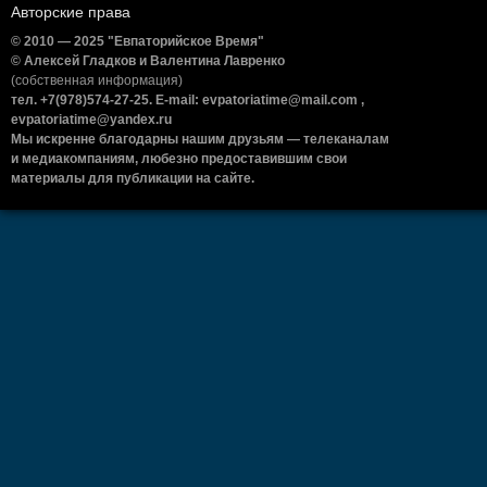
Авторские права
© 2010 — 2025 "Евпаторийское Время"
© Алексей Гладков и Валентина Лавренко
(собственная информация)
тел. +7(978)574-27-25. E-mail: evpatoriatime@mail.com ,
evpatoriatime@yandex.ru
Мы искренне благодарны нашим друзьям — телеканалам
и медиакомпаниям, любезно предоставившим свои
материалы для публикации на сайте.