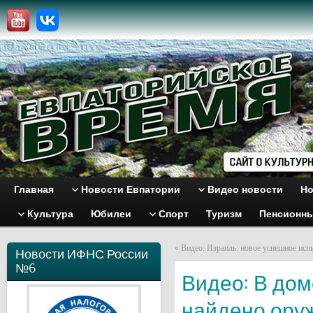
Главная
Новости Евпатории
Видео новости
Но
Культура
Юбилеи
Спорт
Туризм
Пенсионн
«
Видео: Израиль: новое успешное исп
Новости ИФНС России
№6
Видео: В дом
найдено ору