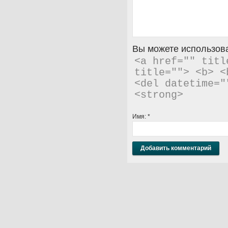
Вы можете использова
<a href="" titl
title=""> <b> <
<del datetime="
<strong> 
Имя:
*