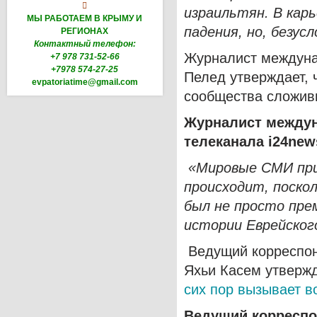

израильтян. В кар
МЫ РАБОТАЕМ В КРЫМУ И
падения, но, безус
РЕГИОНАХ
Контактный телефон:
Журналист междуна
+7 978 731-52-66
+7978 574-27-25
Пелед утверждает, 
evpatoriatime@gmail.com
сообщества сложив
Журналист междун
телеканала
i
24
new
«Мировые СМИ при
происходит, поско
был не просто пре
истории Еврейског
Ведущий корреспон
Яхьи Касем утвержд
сих пор вызывает в
Ведущий корреспо