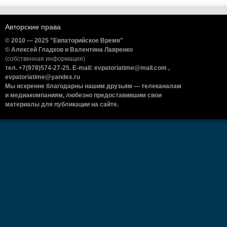
Авторские права
© 2010 — 2025 "Евпаторийское Время"
© Алексей Гладков и Валентина Лавренко
(собственная информация)
тел. +7(978)574-27-25. E-mail: evpatoriatime@mail.com ,
evpatoriatime@yandex.ru
Мы искренне благодарны нашим друзьям — телеканалам
и медиакомпаниям, любезно предоставившим свои
материалы для публикации на сайте.