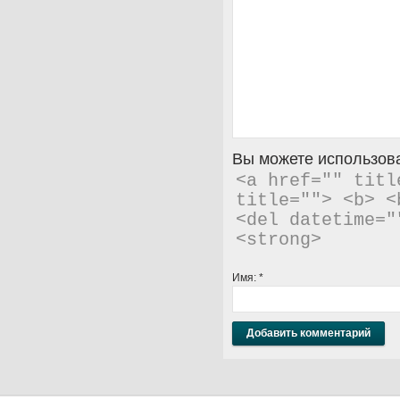
Вы можете использова
<a href="" titl
title=""> <b> <
<del datetime="
<strong> 
Имя:
*