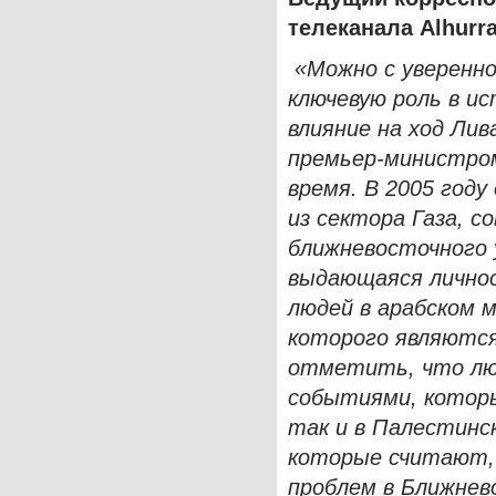
телеканала
Alhurr
«Можно с уверенн
ключевую роль в и
влияние на ход Лив
премьер-министром
время. В 2005 году
из сектора Газа, 
ближневосточного у
выдающаяся личнос
людей в арабском 
которого являютс
отметить, что люд
событиями, которы
так и в Палестинс
которые считают, 
проблем в Ближнев