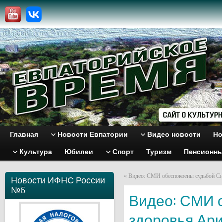
Главная
Новости Евпатории
Видео новости
Но
Культура
Юбилеи
Спорт
Туризм
Пенсионн
«
Видео: СМИ обеспокоены судьбой С
Новости ИФНС России
№6
Видео: СМИ 
здоровья Ар