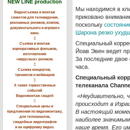
NEW LINE production
Мы находимся в кли
Видеосъемка и монтаж
приковано внимание
сюжетов для телевидения,
рекламных роликов, клипов,
поскольку
состояни
документального и игрового
Шарона резко ухуд
кино.

Специальный коррес
Съемка и монтаж
корпоративных фильмов,
Йоав Эвен ведет пр
изготовление
За последние двое 
«вирусных» роликов.

часа.
Съемка концертов,
тренингов и вебинаров
Специальный корр

телеканала
Channe
А также торжественных
событий
«Неудивительно, ч
Видеомонтаж свадеб

происходит в Изра
Специальные цены и
В настоящий моме
предложения по видеомонтажу,
для телеканалов,
наиболее значимым
свадебных видеографов
наше время. Его и
и на оцифровку видео.