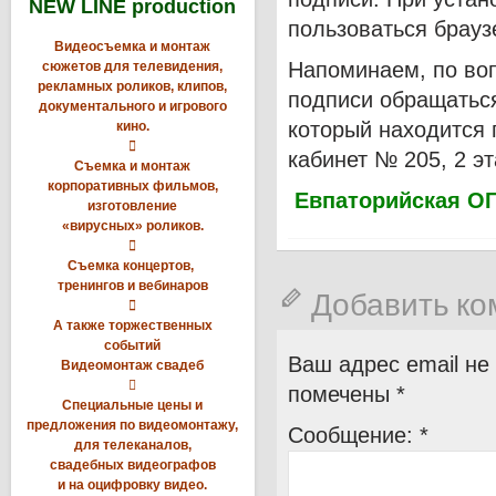
NEW LINE production
пользоваться браузе
Видеосъемка и монтаж
Напоминаем, по во
сюжетов для телевидения,
рекламных роликов, клипов,
подписи обращатьс
документального и игрового
который находится п
кино.

кабинет № 205, 2 эта
Съемка и монтаж
корпоративных фильмов,
Евпаторийская ОГ
изготовление
«вирусных» роликов.

Съемка концертов,
тренингов и вебинаров
Добавить к

А также торжественных
событий
Ваш адрес email не
Видеомонтаж свадеб

помечены
*
Специальные цены и
предложения по видеомонтажу,
Сообщение:
*
для телеканалов,
свадебных видеографов
и на оцифровку видео.