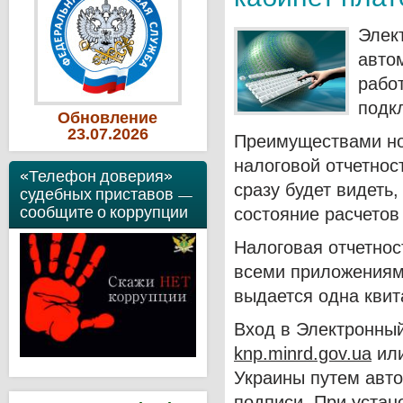
Элек
авто
рабо
подкл
Обновление
23
.07
.2026
Преимуществами но
налоговой отчетнос
«Телефон доверия»
сразу будет видеть,
судебных приставов —
сообщите о коррупции
состояние расчетов
Налоговая отчетнос
всеми приложениям
выдается одна квит
Вход в Электронный
knp.minrd.gov.ua
или
Украины путем авт
подписи. При устан