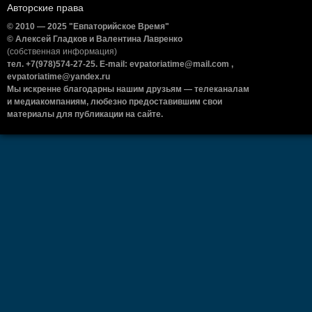
Авторские права
© 2010 — 2025 "Евпаторийское Время"
© Алексей Гладков и Валентина Лавренко
(собственная информация)
тел. +7(978)574-27-25. E-mail: evpatoriatime@mail.com ,
evpatoriatime@yandex.ru
Мы искренне благодарны нашим друзьям — телеканалам
и медиакомпаниям, любезно предоставившим свои
материалы для публикации на сайте.