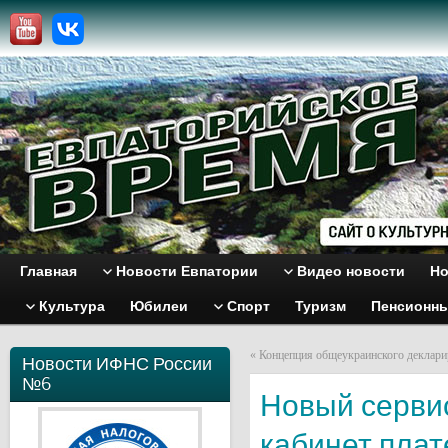
Главная
Новости Евпатории
Видео новости
Но
Культура
Юбилеи
Спорт
Туризм
Пенсионн
«
Концепция общеукраинского деклари
Новости ИФНС России
№6
Новый серви
кабинет пла