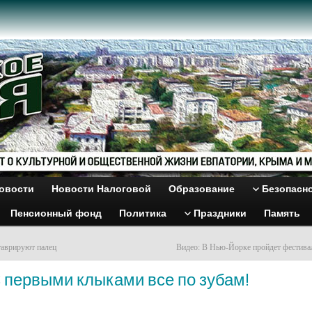
овости
Новости Налоговой
Образование
Безопасн
Пенсионный фонд
Политика
Праздники
Память
таврируют палец
Видео: В Нью-Йорке пройдет фестивал
 первыми клыками все по зубам!