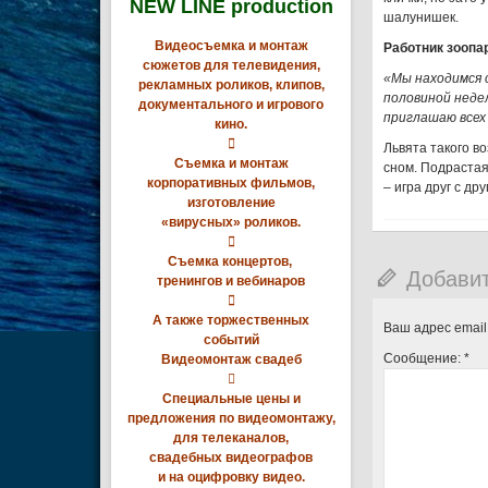
NEW LINE production
шалунишек.
Видеосъемка и монтаж
Работник зоопа
сюжетов для телевидения,
«Мы находимся с
рекламных роликов, клипов,
половиной недел
документального и игрового
приглашаю всех
кино.

Львята такого в
Съемка и монтаж
сном. Подрастая
корпоративных фильмов,
– игра друг с др
изготовление
«вирусных» роликов.

Съемка концертов,
Добави
тренингов и вебинаров

А также торжественных
Ваш адрес email
событий
Сообщение:
*
Видеомонтаж свадеб

Специальные цены и
предложения по видеомонтажу,
для телеканалов,
свадебных видеографов
и на оцифровку видео.