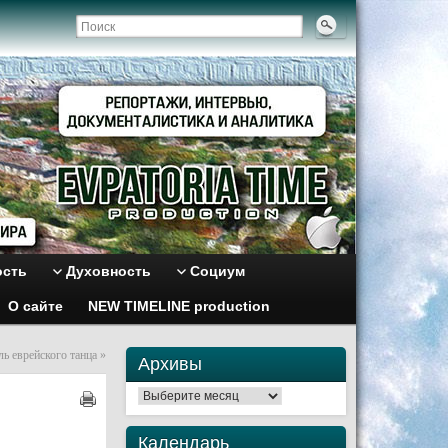
ость
Духовность
Социум
О сайте
NEW TIMELINE production
ь еврейского танца
»
Архивы
Архивы
Календарь