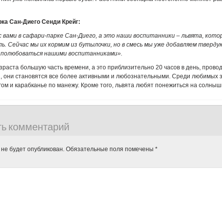
рка Сан-Диего Сенди Крейг:
 вами в сафари-парке Сан-Диего, а это наши воспитанники – львята, кото
ь. Сейчас мы их кормим из бутылочки, но в смесь мы уже добавляем твердую
 полюбоваться нашими воспитанниками».
озраста большую часть времени, а это приблизительно 20 часов в день, прово
, они становятся все более активными и любознательными. Среди любимых 
угом и карабканье по манежу. Кроме того, львята любят понежиться на солныш
ть комментарий
 не будет опубликован.
Обязательные поля помечены
*