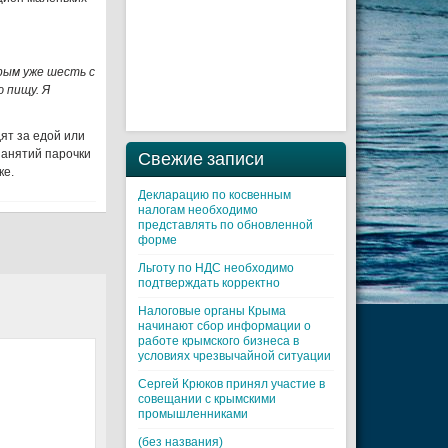
рым уже шесть с
 пищу. Я
дят за едой или
занятий парочки
Свежие записи
ке.
Декларацию по косвенным
налогам необходимо
представлять по обновленной
форме
Льготу по НДС необходимо
подтверждать корректно
Налоговые органы Крыма
начинают сбор информации о
работе крымского бизнеса в
условиях чрезвычайной ситуации
Cергей Крюков принял участие в
совещании с крымскими
промышленниками
(без названия)