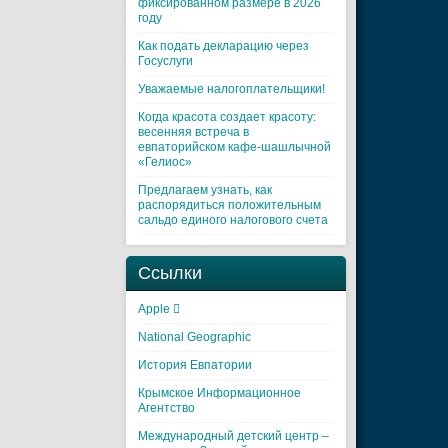
фиксированном размере в 2026
году
Как подать декларацию через
Госуслуги
Уважаемые налогоплательщики!
Когда красота создает красоту:
весенняя встреча в
евпаторийском кафе-шашлычной
«Гелиос»
Предлагаем узнать, как
распорядиться положительным
сальдо единого налогового счета
Ссылки
Apple 
National Geographic
История Евпатории
Крымское Информационное
Агентство
Международный детский центр –