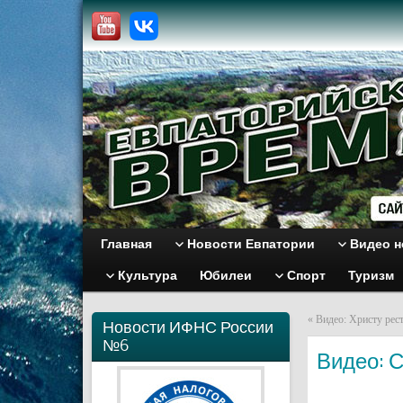
Главная
Новости Евпатории
Видео н
Культура
Юбилеи
Спорт
Туризм
«
Видео: Христу рес
Новости ИФНС России
№6
Видео: С