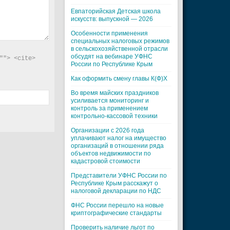
Евпаторийская Детская школа
искусств: выпускной — 2026
Особенности применения
специальных налоговых режимов
в сельскохозяйственной отрасли
обсудят на вебинаре УФНС
"> <cite> 
России по Республике Крым
Как оформить смену главы К(Ф)Х
Во время майских праздников
усиливается мониторинг и
контроль за применением
контрольно-кассовой техники
Организации с 2026 года
уплачивают налог на имущество
организаций в отношении ряда
объектов недвижимости по
кадастровой стоимости
Представители УФНС России по
Республике Крым расскажут о
налоговой декларации по НДС
ФНС России перешло на новые
криптографические стандарты
Проверить наличие льгот по