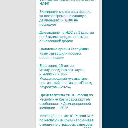
НДФЛ
Блокировки счетов всех физлиц
за несвоевременно сданную
декларацию 3-НДФЛ не
последует
Декларацию по НДС за 1 квартал
необходимо представлять по
обновленной форме
Налоговые органы Республики
Крым завершили процесс
реорганизации
Евпатория. 15-летие
международного арт-клуба
«Геликон» и 18-й
Международный музыкально-
поэтический фестиваль «Парад
лауреатов —2026»
Представители УФНС России по
Республике Крым расскажут об
особенностях Декларационной
кампании — 2026
Межрайонная ИФНС России № 6
по Республике Крым напоминает
о величине страховых взносов в