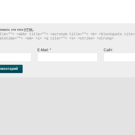
зовать эти теги
HTML
:
tle=""> <abbr title=""> <acronym title=""> <b> <blockquote cite="
atetime=""> <em> <i> <q cite=""> <s> <strike> <strong> 
E-Mail:
*
Сайт: