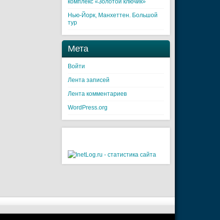
комплекс «Золотой ключик»
Нью-Йорк, Манхеттен. Большой
тур
Мета
Войти
Лента записей
Лента комментариев
WordPress.org