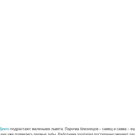
Диего
подрастают маленькие львята. Парочка близнецов – самец и самка – е
 у них уже появились первые зубы. Работники зоопарка постепенно меняют р