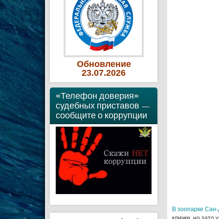
Обновление
23
.07
.2026
«Телефон доверия»
судебных приставов —
сообщите о коррупции
В зоопарке Сан-
клички, но зато