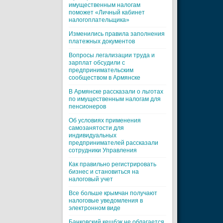
имущественным налогам
поможет «Личный кабинет
налогоплательщика»
Изменились правила заполнения
платежных документов
Вопросы легализации труда и
зарплат обсудили с
предпринимательским
сообществом в Армянске
В Армянске рассказали о льготах
по имущественным налогам для
пенсионеров
Об условиях применения
самозанятости для
индивидуальных
предпринимателей рассказали
сотрудники Управления
Как правильно регистрировать
бизнес и становиться на
налоговый учет
Все больше крымчан получают
налоговые уведомления в
электронном виде
Банковский кешбэк не облагается