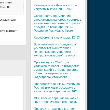
вут и что
Евпаторийская Детская школа
орые не
искусств: выпускной — 2026
Особенности применения
едставители
специальных налоговых режимов
в сельскохозяйственной отрасли
обсудят на вебинаре УФНС
России по Республике Крым
оду, считают
Как оформить смену главы К(Ф)Х
Во время майских праздников
усиливается мониторинг и
контроль за применением
контрольно-кассовой техники
Организации с 2026 года
уплачивают налог на имущество
организаций в отношении ряда
объектов недвижимости по
кадастровой стоимости
Представители УФНС России по
Республике Крым расскажут о
налоговой декларации по НДС
ФНС России перешло на новые
криптографические стандарты
Проверить наличие льгот по