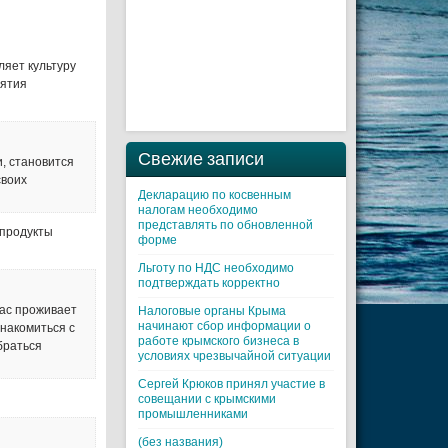
ляет культуру
иятия
Свежие записи
, становится
своих
Декларацию по косвенным
налогам необходимо
представлять по обновленной
 продукты
форме
Льготу по НДС необходимо
подтверждать корректно
нас проживает
Налоговые органы Крыма
начинают сбор информации о
накомиться с
работе крымского бизнеса в
браться
условиях чрезвычайной ситуации
Cергей Крюков принял участие в
совещании с крымскими
промышленниками
(без названия)