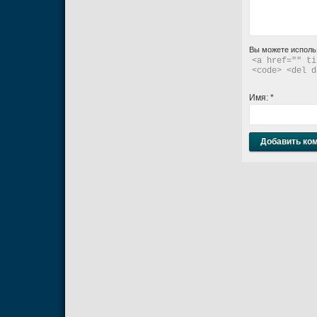
Вы можете исполь
<a href="" ti
<code> <del d
Имя:
*