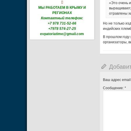

«Это очень и
МЫ РАБОТАЕМ В КРЫМУ И
выращивают, 
РЕГИОНАХ
отравлены хи
Контактный телефон:
+7 978 731-52-66
Но не только из
+7978 574-27-25
индийских плем
evpatoriatime@gmail.com
В прошлом году 
организаторы, в
Добави
Ваш адрес email
Сообщение:
*