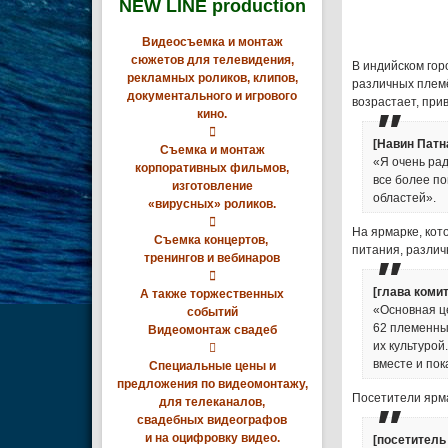
NEW LINE production
Видеосъемка и монтаж
сюжетов для телевидения,
В индийском гор
рекламных роликов, клипов,
различных племё
документального и игрового
возрастает, прив
кино.

[Навин Патн
Съемка и монтаж
«Я очень рад
корпоративных фильмов,
все более по
изготовление
областей».
«вирусных» роликов.

На ярмарке, кот
Съемка концертов,
питания, разли
тренингов и вебинаров

[глава коми
А также торжественных
«Основная ц
событий
62 племенны
Видеомонтаж свадеб
их культурой

вместе и пок
Специальные цены и
предложения по видеомонтажу,
Посетители ярм
для телеканалов,
свадебных видеографов
и на оцифровку видео.
[посетитель