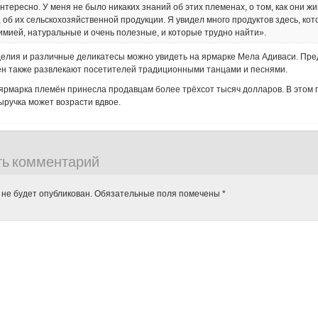
нтересно. У меня не было никаких знаний об этих племенах, о том, как они жи
об их сельскохозяйственной продукции. Я увидел много продуктов здесь, кот
мией, натуральные и очень полезные, и которые трудно найти».
делия и различные деликатесы можно увидеть на ярмарке Мела Адиваси. Пр
ён также развлекают посетителей традиционными танцами и песнями.
ярмарка племён принесла продавцам более трёхсот тысяч долларов. В этом г
ыручка может возрасти вдвое.
ть комментарий
 не будет опубликован.
Обязательные поля помечены
*