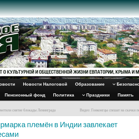
овости
Новости Налоговой
Образование
Безопасн
Пенсионный фонд
Политика
Праздники
Память
тметили снятие блокады Ленинграда
Видео: Гонконгцы спешат на скачки 
Ярмарка племён в Индии завлекает
есами