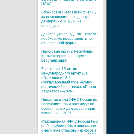
НДФЛ
Блокировки счетов всех физлиц
за несвоевременно сданную
декларацию 3-НДФЛ не
последует
Декларацию по НДС за 1 квартал
необходимо представлять по
обновленной форме
Налоговые органы Республики
Крым завершили процесс
реорганизации
Евпатория. 15-летие
международного арт-клуба
«Геликон» и 18-й
Международный музыкально-
поэтический фестиваль «Парад
лауреатов —2026»
Представители УФНС России по
Республике Крым расскажут об
особенностях Декларационной
кампании — 2026
Межрайонная ИФНС России № 6
по Республике Крым напоминает
о величине страховых взносов в