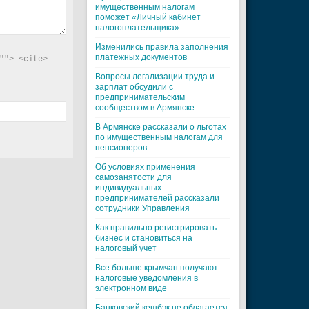
имущественным налогам
поможет «Личный кабинет
налогоплательщика»
Изменились правила заполнения
платежных документов
"> <cite> 
Вопросы легализации труда и
зарплат обсудили с
предпринимательским
сообществом в Армянске
В Армянске рассказали о льготах
по имущественным налогам для
пенсионеров
Об условиях применения
самозанятости для
индивидуальных
предпринимателей рассказали
сотрудники Управления
Как правильно регистрировать
бизнес и становиться на
налоговый учет
Все больше крымчан получают
налоговые уведомления в
электронном виде
Банковский кешбэк не облагается