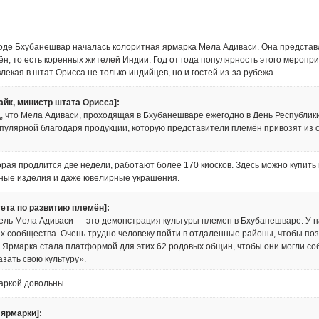
оде Бхубанешвар началась колоритная ярмарка Мела Адиваси. Она представ
н, то есть коренных жителей Индии. Год от года популярность этого меропр
лекая в штат Орисса не только индийцев, но и гостей из-за рубежа.
айк, министр штата Орисса]:
, что Мела Адиваси, проходящая в Бхубанешваре ежегодно в День Республики
пулярной благодаря продукции, которую представители племён привозят из 
орая продлится две недели, работают более 170 киосков. Здесь можно купить
чные изделия и даже ювелирные украшения.
тета по развитию племён]:
ель Мела Адиваси — это демонстрация культуры племен в Бхубанешваре. У 
х сообщества. Очень трудно человеку пойти в отдаленные районы, чтобы поз
. Ярмарка стала платформой для этих 62 родовых общин, чтобы они могли со
азать свою культуру».
аркой довольны.
 ярмарки]: