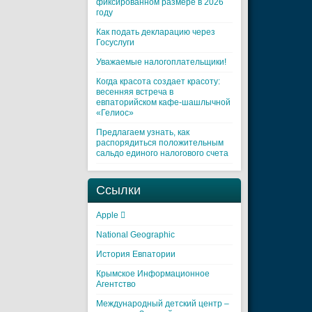
фиксированном размере в 2026
году
Как подать декларацию через
Госуслуги
Уважаемые налогоплательщики!
Когда красота создает красоту:
весенняя встреча в
евпаторийском кафе-шашлычной
«Гелиос»
Предлагаем узнать, как
распорядиться положительным
сальдо единого налогового счета
Ссылки
Apple 
National Geographic
История Евпатории
Крымское Информационное
Агентство
Международный детский центр –