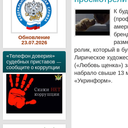
К бу
(про
амери
бренд
Обновление
разм
23
.07
.2026
ролик, который в б
«Телефон доверия»
Лирическое художе
судебных приставов —
(«Любовь щенка») з
сообщите о коррупции
набрало свыше 13 
«Укринформ».