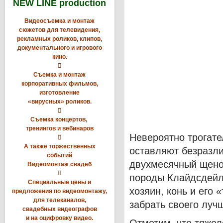
NEW LINE production
Видеосъемка и монтаж
сюжетов для телевидения,
рекламных роликов, клипов,
документального и игрового
кино.

Съемка и монтаж
корпоративных фильмов,
изготовление
«вирусных» роликов.

Съемка концертов,
тренингов и вебинаров
Невероятно трогате

А также торжественных
оставляют безразли
событий
двухмесячный щено
Видеомонтаж свадеб

породы Клайдсдейл 
Специальные цены и
хозяин, конь и его
предложения по видеомонтажу,
для телеканалов,
забрать своего лучш
свадебных видеографов
и на оцифровку видео.