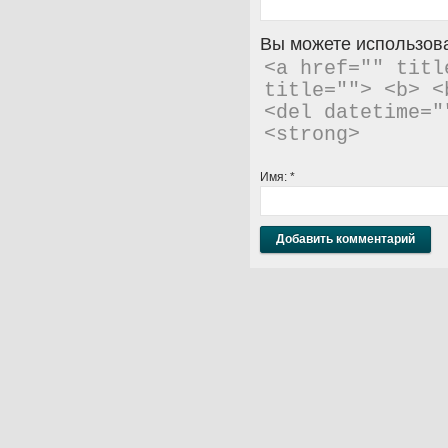
Вы можете использова
<a href="" titl
title=""> <b> <
<del datetime="
<strong> 
Имя:
*