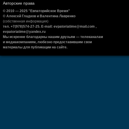
Авторские права
© 2010 — 2025 "Евпаторийское Время"
© Алексей Гладков и Валентина Лавренко
(собственная информация)
тел. +7(978)574-27-25. E-mail: evpatoriatime@mail.com ,
evpatoriatime@yandex.ru
Мы искренне благодарны нашим друзьям — телеканалам
и медиакомпаниям, любезно предоставившим свои
материалы для публикации на сайте.