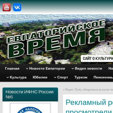
Главная
Новости Евпатории
Видео новости
Но
Культура
Юбилеи
Спорт
Туризм
Пенсионн
«
Видео: Пуму обнаружила на кухне ч
Новости ИФНС России
№6
Рекламный ро
просмотрели