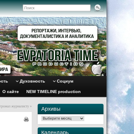
ость
Духовность
Социум
О сайте
NEW TIMELINE production
угрожал журналисту
»
Архивы
Архивы
Календарь