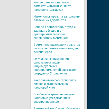
имущественным налогам
поможет «Личный кабинет
налогоплательщика»
Изменились правила заполнения
платежных документов
Вопросы легализации труда и
зарплат обсудили с
предпринимательским
сообществом в Армянске
В Армянске рассказали о льготах
по имущественным налогам для
пенсионеров
Об условиях применения
самозанятости для
индивидуальных
предпринимателей рассказали
сотрудники Управления
Как правильно регистрировать
бизнес и становиться на
налоговый учет
Все больше крымчан получают
налоговые уведомления в
электронном виде
Банковский кешбэк не облагается