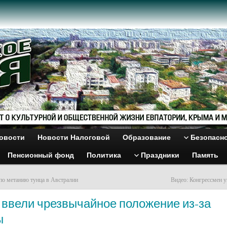
овости
Новости Налоговой
Образование
Безопасн
Пенсионный фонд
Политика
Праздники
Память
по метанию тунца в Австралии
Видео: Конгрессмен 
 ввели чрезвычайное положение из-за
ы