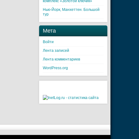
комплекс «Золотой ключик»
Нью-Йорк, Манхеттен. Большой
тур
Мета
Войти
Лента записей
Лента комментариев
WordPress.org