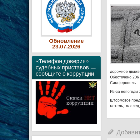
Обновление
23
.07
.2026
«Телефон доверия»
судебных приставов —
дорожное движен
сообщите о коррупции
Обесточено 206 
Симферополь.
Из-за непогоды 
Штормовое преду
метель, гололед,
Добави