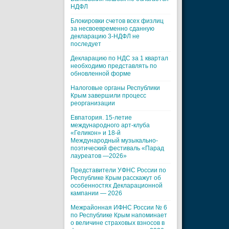
НДФЛ
Блокировки счетов всех физлиц
за несвоевременно сданную
декларацию 3-НДФЛ не
последует
Декларацию по НДС за 1 квартал
необходимо представлять по
обновленной форме
Налоговые органы Республики
Крым завершили процесс
реорганизации
Евпатория. 15-летие
международного арт-клуба
«Геликон» и 18-й
Международный музыкально-
поэтический фестиваль «Парад
лауреатов —2026»
Представители УФНС России по
Республике Крым расскажут об
особенностях Декларационной
кампании — 2026
Межрайонная ИФНС России № 6
по Республике Крым напоминает
о величине страховых взносов в