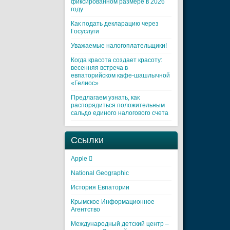
фиксированном размере в 2026
году
Как подать декларацию через
Госуслуги
Уважаемые налогоплательщики!
Когда красота создает красоту:
весенняя встреча в
евпаторийском кафе-шашлычной
«Гелиос»
Предлагаем узнать, как
распорядиться положительным
сальдо единого налогового счета
Ссылки
Apple 
National Geographic
История Евпатории
Крымское Информационное
Агентство
Международный детский центр –