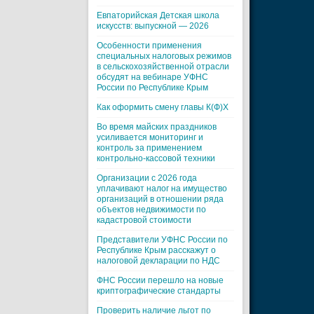
Евпаторийская Детская школа
искусств: выпускной — 2026
Особенности применения
специальных налоговых режимов
в сельскохозяйственной отрасли
обсудят на вебинаре УФНС
России по Республике Крым
Как оформить смену главы К(Ф)Х
Во время майских праздников
усиливается мониторинг и
контроль за применением
контрольно-кассовой техники
Организации с 2026 года
уплачивают налог на имущество
организаций в отношении ряда
объектов недвижимости по
кадастровой стоимости
Представители УФНС России по
Республике Крым расскажут о
налоговой декларации по НДС
ФНС России перешло на новые
криптографические стандарты
Проверить наличие льгот по