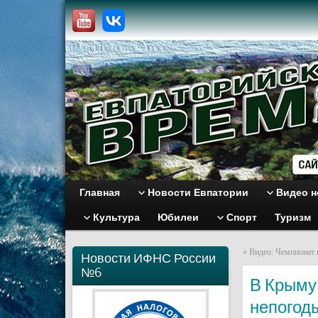
Главная
Новости Евпатории
Видео н
Культура
Юбилеи
Спорт
Туризм
«
Видео: Чемпионат 
Новости ИФНС России
№6
В Крыму
непогод