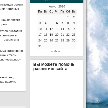
ым введен режим
Август 2026
нием погодных
Пн
Вт
Ср
Чт
Пт
Сб
Вс
1
2
нной политики
3
4
5
6
7
8
9
орм».
10
11
12
13
14
15
16
стров Анатолия
17
18
19
20
21
22
23
 ситуация в
– говорится в
24
25
26
27
28
29
30
31
Крыма затруднено
« Июл
льной сферы.
асноперекопск –
Вы можете помочь
развитию сайта
ьный снег,
онца недели.