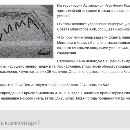
На территории Автономной Республики Кр
чрезвычайной ситуации в связи с осложне
условий.
Об этом заявляет управление информацио
Совета Министров АРК, сообщает «Укринф
«По поручению председателя Совета мини
Могилева в Крыму объявлена чрезвычайная
связи со сложными погодными условиями», 
сообщении.
Напомним, из-за непогоды в 15 регионах 
ие, нарушено энерго-, водо- и теплоснабжение, в том числе объектов социа
населенных пунктов, из них 39 частично. Ограничено движение по дороге Кр
закрыто 39 ФАПов и амбулаторий, не работают 234 школы из 542.
преждение в Крыму объявлено и на 31 января. Синоптики прогнозируют сил
 налипание мокрого снега, ветер 15-25 м/сек. Такая погода продержится до к
ть комментарий