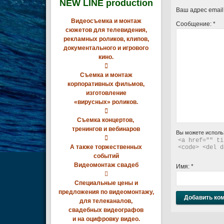
NEW LINE production
Ваш адрес email
Видеосъемка и монтаж
Сообщение:
*
сюжетов для телевидения,
рекламных роликов, клипов,
документального и игрового
кино.

Съемка и монтаж
корпоративных фильмов,
изготовление
«вирусных» роликов.

Съемка концертов,
тренингов и вебинаров
Вы можете исполь

<a href="" ti
А также торжественных
<code> <del d
событий
Видеомонтаж свадеб
Имя:
*

Специальные цены и
предложения по видеомонтажу,
для телеканалов,
свадебных видеографов
и на оцифровку видео.