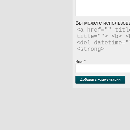
Вы можете использова
<a href="" titl
title=""> <b> <
<del datetime="
<strong> 
Имя:
*