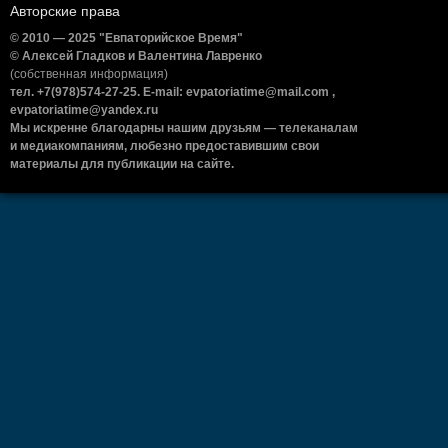
Авторские права
© 2010 — 2025 "Евпаторийское Время"
© Алексей Гладков и Валентина Лавренко
(собственная информация)
тел. +7(978)574-27-25. E-mail: evpatoriatime@mail.com ,
evpatoriatime@yandex.ru
Мы искренне благодарны нашим друзьям — телеканалам
и медиакомпаниям, любезно предоставившим свои
материалы для публикации на сайте.