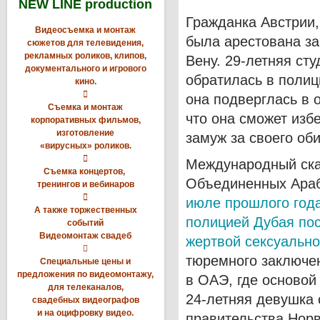
NEW LINE production
Гражданка Австрии,
Видеосъемка и монтаж
была арестована за
сюжетов для телевидения,
рекламных роликов, клипов,
Вену. 29-летняя сту
документального и игрового
обратилась в полиц
кино.

она подверглась в 
Съемка и монтаж
что она сможет изб
корпоративных фильмов,
изготовление
замуж за своего об
«вирусных» роликов.

Международный ска
Съемка концертов,
Объединенных Араб
тренингов и вебинаров

июле прошлого год
А также торжественных
полицией Дубая пос
событий
Видеомонтаж свадеб
жертвой сексуально

тюремного заключен
Специальные цены и
предложения по видеомонтажу,
в ОАЭ, где основой
для телеканалов,
24-летняя девушка 
свадебных видеографов
и на оцифровку видео.
правительства Норв