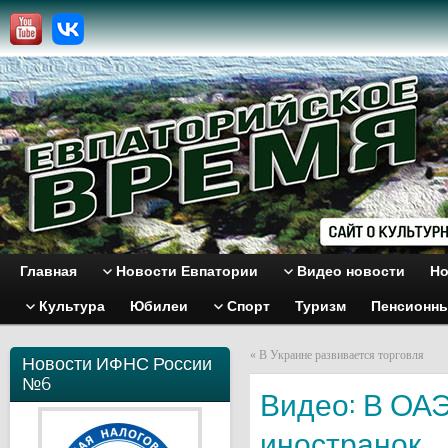
Главная
Новости Евпатории
Видео новости
Но
Культура
Юбилеи
Спорт
Туризм
Пенсионн
«
В Украине развивается торговля
Новости ИФНС России
№6
Видео: В ОА
иностранок