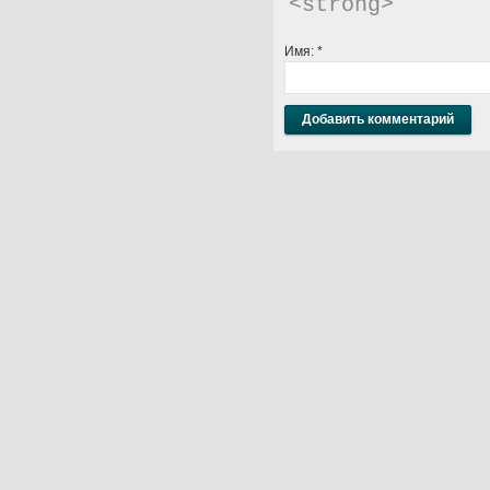
<strong> 
Имя:
*