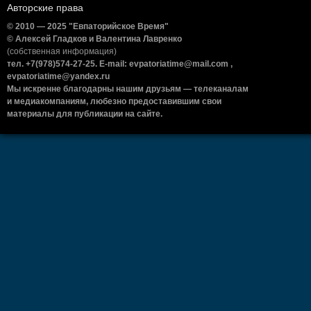
Авторские права
© 2010 — 2025 "Евпаторийское Время"
© Алексей Гладков и Валентина Лавренко
(собственная информация)
тел. +7(978)574-27-25. E-mail: evpatoriatime@mail.com ,
evpatoriatime@yandex.ru
Мы искренне благодарны нашим друзьям — телеканалам
и медиакомпаниям, любезно предоставившим свои
материалы для публикации на сайте.