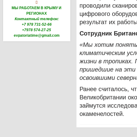

проводили сканиро
МЫ РАБОТАЕМ В КРЫМУ И
цифрового оборудо
РЕГИОНАХ
Контактный телефон:
результат их работ
+7 978 731-52-66
+7978 574-27-25
Сотрудник Британс
evpatoriatime@gmail.com
«Мы хотим понять,
климатическим усл
жизни в тропиках. 
пришедшие на эти 
освоившими север
Ранее считалось, ч
Великобритании око
займутся исследова
окаменелостей.