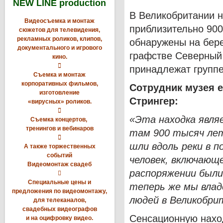
NEW LINE production
В Великобритании 
Видеосъемка и монтаж
приблизительно 900
сюжетов для телевидения,
рекламных роликов, клипов,
обнаружены на бере
документального и игрового
графстве Северны
кино.

принадлежат группе
Съемка и монтаж
корпоративных фильмов,
Сотрудник музея 
изготовление
Стрингер:
«вирусных» роликов.

«Эта находка явля
Съемка концертов,
тренингов и вебинаров
там 900 тысяч лет

шли вдоль реки в п
А также торжественных
событий
человек, включающе
Видеомонтаж свадеб
распоряжении были

Специальные цены и
теперь же мы вла
предложения по видеомонтажу,
людей в Великобри
для телеканалов,
свадебных видеографов
Сенсационную нахо
и на оцифровку видео.