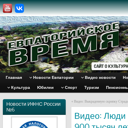
Главная
Новости Евпатории
Видео новости
Но
Культура
Юбилеи
Спорт
Туризм
Пенсионн
«
Видео: Выкраденную скрипку Стради
Новости ИФНС России
№6
Видео: Люди
900 тысяч ле