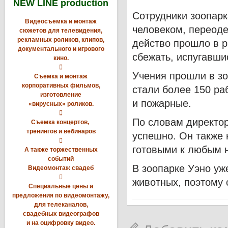
NEW LINE production
Сотрудники зоопарк
Видеосъемка и монтаж
человеком, переоде
сюжетов для телевидения,
рекламных роликов, клипов,
действо прошло в р
документального и игрового
сбежать, испугавши
кино.

Учения прошли в зо
Съемка и монтаж
корпоративных фильмов,
стали более 150 ра
изготовление
и пожарные.
«вирусных» роликов.

По словам директор
Съемка концертов,
тренингов и вебинаров
успешно. Он также 

готовыми к любым 
А также торжественных
событий
В зоопарке Уэно уж
Видеомонтаж свадеб

животных, поэтому 
Специальные цены и
предложения по видеомонтажу,
для телеканалов,
свадебных видеографов
и на оцифровку видео.