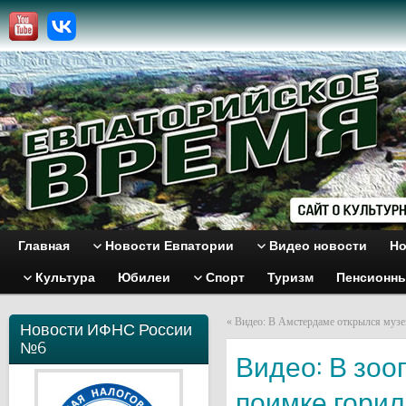
Главная
Новости Евпатории
Видео новости
Но
Культура
Юбилеи
Спорт
Туризм
Пенсионн
«
Видео: В Амстердаме открылся музе
Новости ИФНС России
№6
Видео: В зоо
поимке гори