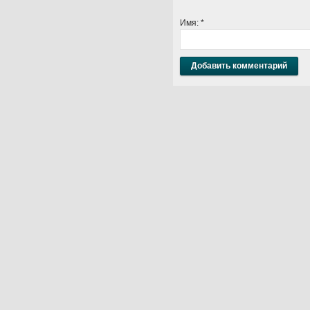
Имя:
*