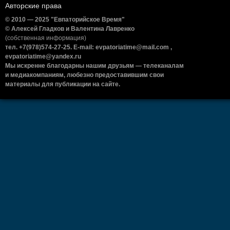
Авторские права
© 2010 — 2025 "Евпаторийское Время"
© Алексей Гладков и Валентина Лавренко
(собственная информация)
тел. +7(978)574-27-25. E-mail: evpatoriatime@mail.com ,
evpatoriatime@yandex.ru
Мы искренне благодарны нашим друзьям — телеканалам
и медиакомпаниям, любезно предоставившим свои
материалы для публикации на сайте.