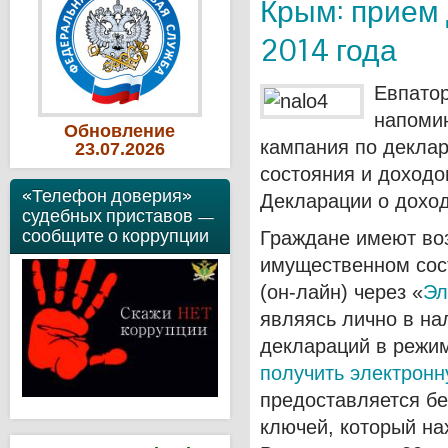
Крым: прием 
2014 года
Евпато
напомин
Обновление
кампания по декла
23
.07
.2026
состояния и доходо
«Телефон доверия»
Декларации о доход
судебных приставов —
сообщите о коррупции
Граждане имеют во
имущественном сос
(он-лайн) через «
Эл
являясь лично в на
деклараций в режи
получить электрон
предоставляется б
ключей, который нах