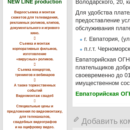
Володарского, 20, к
NEW LINE production
Для удобства плате
Видеосъемка и монтаж
сюжетов для телевидения,
предоставление усл
рекламных роликов, клипов,
обслуживания плат
документального и игрового
кино.
г. Евпатория, (у

Съемка и монтаж
п.г.т. Черноморс
корпоративных фильмов,
изготовление
Евпаторийская ОГН
«вирусных» роликов.

плательщиков добро
Съемка концертов,
своевременно до 01
тренингов и вебинаров

имущественном сос
А также торжественных
событий
Евпаторийская ОГ
Видеомонтаж свадеб

Специальные цены и
предложения по видеомонтажу,
для телеканалов,
Добавить к
свадебных видеографов
и на оцифровку видео.