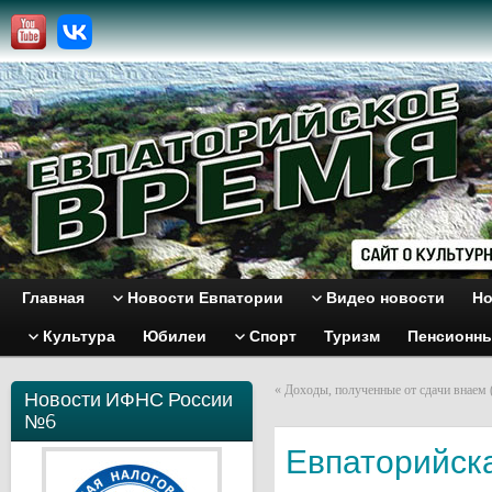
Главная
Новости Евпатории
Видео новости
Но
Культура
Юбилеи
Спорт
Туризм
Пенсионн
«
Доходы, полученные от сдачи внаем 
Новости ИФНС России
№6
Евпаторийск