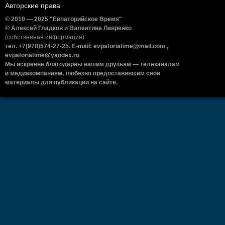
Авторские права
© 2010 — 2025 "Евпаторийское Время"
© Алексей Гладков и Валентина Лавренко
(собственная информация)
тел. +7(978)574-27-25. E-mail: evpatoriatime@mail.com ,
evpatoriatime@yandex.ru
Мы искренне благодарны нашим друзьям — телеканалам
и медиакомпаниям, любезно предоставившим свои
материалы для публикации на сайте.