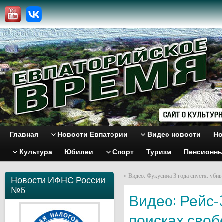
Главная
Новости Евпатории
Видео новости
Но
Культура
Юбилеи
Спорт
Туризм
Пенсионн
«
Видео: Фукусима 3 года спустя: убив
Новости ИФНС России
№6
Видео: Рейс-
поисках сво