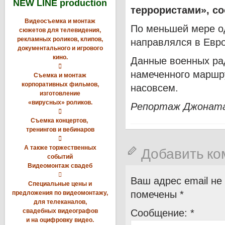
NEW LINE production
террористами», с
Видеосъемка и монтаж
По меньшей мере од
сюжетов для телевидения,
рекламных роликов, клипов,
направлялся в Евро
документального и игрового
кино.
Данные военных рад

намеченного маршру
Съемка и монтаж
корпоративных фильмов,
насовсем.
изготовление
«вирусных» роликов.
Репортаж Джоната

Съемка концертов,
тренингов и вебинаров

А также торжественных
Добавить к
событий
Видеомонтаж свадеб

Ваш адрес email не
Специальные цены и
помечены
*
предложения по видеомонтажу,
для телеканалов,
свадебных видеографов
Сообщение:
*
и на оцифровку видео.