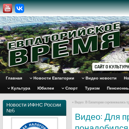
Главная
Новости Евпатории
Видео новости
Но
Культура
Юбилеи
Спорт
Туризм
Пенсионн
«
Видео: В Евпатории соревновались 
Новости ИФНС России
№6
Видео: Для п
понадобился