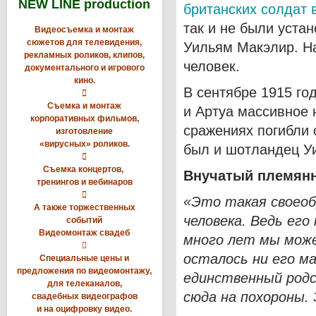
NEW LINE production
британских солдат
так и не были устан
Видеосъемка и монтаж
сюжетов для телевидения,
Уильям Макэлир. Н
рекламных роликов, клипов,
человек.
документального и игрового
кино.
В сентябре 1915 го

Съемка и монтаж
и Артуа массивное 
корпоративных фильмов,
сражениях погибли 
изготовление
«вирусных» роликов.
был и шотландец У

Съемка концертов,
Внучатый племянн
тренингов и вебинаров

«Это такая своеоб
А также торжественных
человека. Ведь его
событий
Видеомонтаж свадеб
много лет мы може

осталось ни его м
Специальные цены и
предложения по видеомонтажу,
единственный родс
для телеканалов,
сюда на похороны.
свадебных видеографов
и на оцифровку видео.