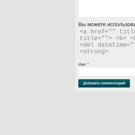
Вы можете использова
<a href="" titl
title=""> <b> <
<del datetime="
<strong> 
Имя:
*