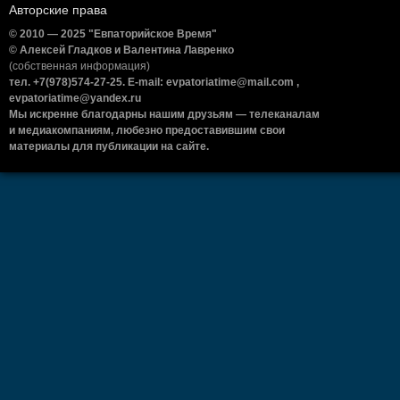
Авторские права
© 2010 — 2025 "Евпаторийское Время"
© Алексей Гладков и Валентина Лавренко
(собственная информация)
тел. +7(978)574-27-25. E-mail: evpatoriatime@mail.com ,
evpatoriatime@yandex.ru
Мы искренне благодарны нашим друзьям — телеканалам
и медиакомпаниям, любезно предоставившим свои
материалы для публикации на сайте.