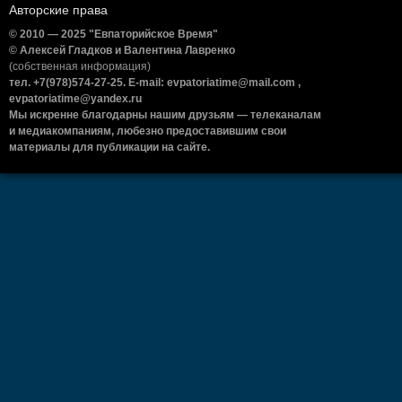
Авторские права
© 2010 — 2025 "Евпаторийское Время"
© Алексей Гладков и Валентина Лавренко
(собственная информация)
тел. +7(978)574-27-25. E-mail: evpatoriatime@mail.com ,
evpatoriatime@yandex.ru
Мы искренне благодарны нашим друзьям — телеканалам
и медиакомпаниям, любезно предоставившим свои
материалы для публикации на сайте.