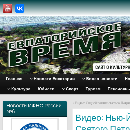
Главная
Новости Евпатории
Видео новости
Но
Культура
Юбилеи
Спорт
Туризм
Пенсионн
«
Видео: Сидней почтил святого Патри
Новости ИФНС России
№6
Видео: Нью-
Святого Пат