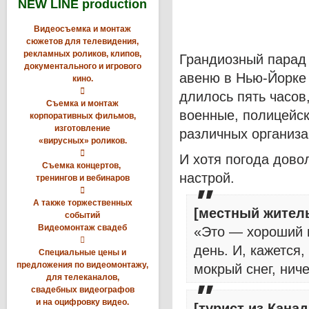
NEW LINE production
Видеосъемка и монтаж
сюжетов для телевидения,
рекламных роликов, клипов,
Грандиозный парад 
документального и игрового
авеню в Нью-Йорке 
кино.

длилось пять часов
Съемка и монтаж
военные, полицейск
корпоративных фильмов,
изготовление
различных организа
«вирусных» роликов.

И хотя погода дово
Съемка концертов,
настрой.
тренингов и вебинаров

А также торжественных
[местный житель
событий
Видеомонтаж свадеб
«Это — хороший 

день. И, кажется,
Специальные цены и
предложения по видеомонтажу,
мокрый снег, ниче
для телеканалов,
свадебных видеографов
и на оцифровку видео.
[турист из Канад